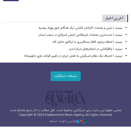
آخرین اخبار
ببینید | ترس و وحشت کارکنان کشتی ترک هنگام عبور پهپاد روسیه
ببینید | جدیدترین عملیات غیرنظامی ارتش اسرائیل در جنوب لبنان
ببینید | لحظه برخورد قطار مسافربری با تراکتور حامل کاه
ببینید | چاقوکشی در خیابان‌های مرکز لندن
ببینید | اعتراف یک مقام اسرائیلی به نقش ایران در تغییر قواعد بازی خاورمیانه
نسخه دسکتاپ
تمامی حقوق این سایت برای خبرآنلاین محفوظ است. نقل مطالب با ذکر منبع بلامانع است.
Copyright © 2025 khabaronline News Agancy, All rights reserved
طراحی و تولید: نستوه