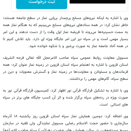
ثبت درخواست
وی با اشاره به اینکه نیروهای مسلح پرچمدار برپایی نماز در سطح جامعه هستند؛
خاطر نشان کرد: در همه ستادهای نیروهای مسلح می‌بینیم که به هنگام نماز همه
به سمت حسینیه‌ها می‌روند تا فریضه نماز اول وقت را از دست ندهند و این امر
بسیار مهمی است و در سپاه نیز این امر جایگاه ویژه ای دارد. باید تلاش کنیم تا
در همه آحاد جامعه نماز به صورت پرشور و با شکوه خوانده شود.
مسوول معاونت روابط عمومی سپاه صاحب الامرعجل الله تعالی فرجه الشریف
استان قزوین با اشاره به اهتمام سپاه استان قزوین در زمینه نماز عنوان کرد: همه
فرماندهان و مسئولان و معاونت‌ها در زمینه نماز و گسترش معنویات و دین در
سطح سپاه، گام‌های مهمی را برداشتند.
وی با اشاره به تشکیل قرارگاه قرآنی نور اظهار کرد: کمیسیون قرارگاه قرآنی نور به
صورت ویژه در رده‌های سپاه برگزار شده و اثر آن کسب جایگاه های برتر در سپاه
های استانی است.
وی اضافه کرد: دومین همایش نماز سپاه استان قزوین روز یکشنبه ۱۸ آذرماه
سال‌جاری با حضور حجت الاسلام رضایی مسوول نمایندگی ولی فقیه در سازمان
بسیج مستضعفین در سالن همایش های حضرت زهرا(س) سپاه صاحب الامر(عج)