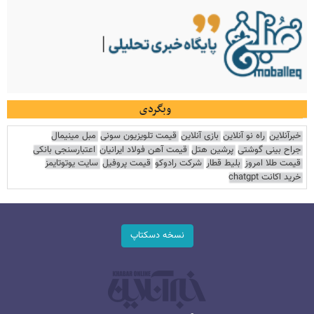
وبگردی
خبرآنلاین
راه نو آنلاین
بازی آنلاین
قیمت تلویزیون سونی
مبل مینیمال
جراح بینی گوشتی
پرشین هتل
قیمت آهن فولاد ایرانیان
اعتبارسنجی بانکی
قیمت طلا امروز
بلیط قطار
شرکت رادوکو
قیمت پروفیل
سایت یوتوتایمز
خرید اکانت chatgpt
نسخه دسکتاپ