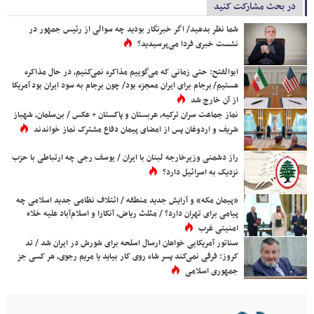
در بحث مشارکت کنید
شما نظر بدهید/ اگر خبرنگار بودید چه سوالی از رئیس جمهور در
نشست خبری فردا می‌پرسیدید؟
ابوالفتح: حتی زمانی که می‌گوییم مذاکره نمی‌کنیم، در حال مذاکره
هستیم/ برجام برای ایران معجزه بود/ چون برجام به سود ایران بود آمریکا
از آن خارج شد
نماز جماعت سران ترکیه، عربستان و پاکستان + عکس / بن‌سلمان، شهباز
شریف و اردوغان پس از امضای پیمان دفاع مشترک نماز خواندند
راز دشمنی وزیرخارجه لبنان با ایران / یوسف رجی چه ارتباطی با حزب
نزدیک به اسرائیل دارد؟
«پیمان مکه» و آرایش جدید منطقه / ائتلاف نظامی جدید اسلامی چه
پیامی برای تهران دارد؟ / مثلث ریاض، آنکارا و اسلام‌آباد علیه خلاء
امنیتی غرب
سناتور آمریکایی خواهان ارسال اسلحه برای شورش در ایران شد / تد
کروز: فرقی نمی‌کند پسر شاه روی کار بیاید یا مریم رجوی، هر کسی جز
جمهوری اسلامی