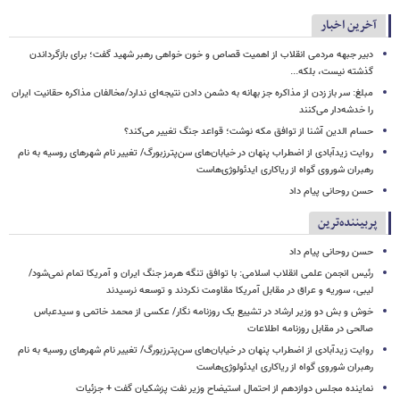
آخرین اخبار
دبیر جبهه مردمی انقلاب از اهمیت قصاص و خون خواهی رهبر شهید گفت؛ برای بازگرداندن
گذشته نیست، بلکه...
مبلغ: سر باز زدن از مذاکره‌ جز بهانه به دشمن دادن نتیجه‌ای ندارد/مخالفان مذاکره حقانیت ایران
را خدشه‌دار می‌کنند
حسام الدین آشنا از توافق مکه نوشت؛ قواعد جنگ تغییر می‌کند؟
روایت زیدآبادی از اضطراب پنهان در خیابان‌های سن‌پترزبورگ/ تغییر نام شهرهای روسیه به نام
رهبران شوروی گواه از ریاکاری ایدئولوژی‌هاست
حسن روحانی پیام داد
پربیننده‌ترین
حسن روحانی پیام داد
رئیس انجمن علمی انقلاب اسلامی: با توافق تنگه هرمز جنگ ایران و آمریکا تمام نمی‌شود/
لیبی، سوریه و عراق در مقابل آمریکا مقاومت نکردند و توسعه نرسیدند
خوش و بش دو وزیر ارشاد در تشییع یک روزنامه نگار/ عکسی از محمد خاتمی و سیدعباس
صالحی در مقابل روزنامه اطلاعات
روایت زیدآبادی از اضطراب پنهان در خیابان‌های سن‌پترزبورگ/ تغییر نام شهرهای روسیه به نام
رهبران شوروی گواه از ریاکاری ایدئولوژی‌هاست
نماینده مجلس دوازدهم از احتمال استیضاح وزیر نفت پزشکیان گفت + جزئیات