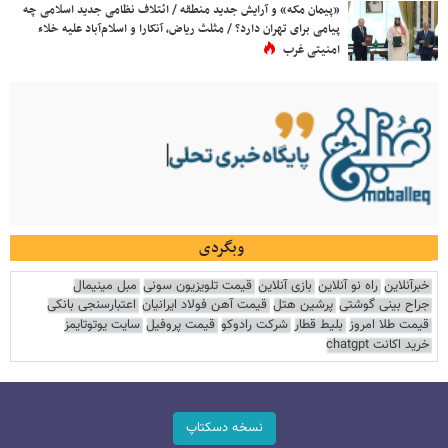
«پیمان مکه» و آرایش جدید منطقه / ائتلاف نظامی جدید اسلامی چه
پیامی برای تهران دارد؟ / مثلث ریاض، آنکارا و اسلام‌آباد علیه خلاء
امنیتی غرب
وبگردی
خبرآنلاین
راه نو آنلاین
بازی آنلاین
قیمت تلویزیون سونی
مبل مینیمال
جراح بینی گوشتی
پرشین هتل
قیمت آهن فولاد ایرانیان
اعتبارسنجی بانکی
قیمت طلا امروز
بلیط قطار
شرکت رادوکو
قیمت پروفیل
سایت یوتوتایمز
خرید اکانت chatgpt
نسخه دسکتاپ