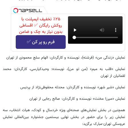
٪۲۵ تخفیف ایمپلنت با
روکش رایگان ✅ اقساطی
بدون نیاز به چک و ضامن
فرم رو پر کن ✅
نمایش «زندگی من» (فرشته)، نویسنده و کارگردان: الهام سلج محمودی از تهران
نمایش «قلب به میم» (من تو من)، نویسنده: وحیدکیارسی، کارگردان: محمد
لقمانیان از تهران
نمایش «شیر شهر» نویسنده و کارگردان: محدثه محفوظی‌نژاد از پردیس
نمایش «میرزا مخنث» نویسنده و کارگردان: صالح رجایی از تهران
همچنین در بخش نمایش‌های صحنه‌ای ویژه خردسال و کودک، هیات انتخاب، سه
نمایش زیر را برای حضور در بخش نهایی بیستمین جشنواره بین‌المللی نمایش
عروسکی تهران-مبارک برگزید: