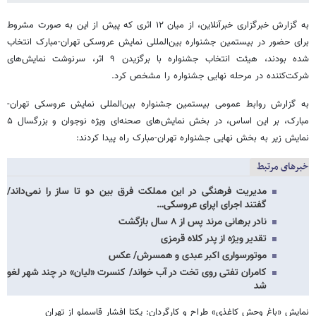
به گزارش خبرگزاری خبرآنلاین، از میان ۱۲ اثری که پیش از این به صورت مشروط
برای حضور در بیستمین جشنواره بین‌المللی نمایش عروسکی تهران-مبارک انتخاب
شده بودند، هیئت انتخاب جشنواره با برگزیدن ۹ اثر، سرنوشت نمایش‌های
شرکت‌کننده در مرحله نهایی جشنواره را مشخص کرد.
به گزارش روابط عمومی بیستمین جشنواره بین‌المللی نمایش عروسکی تهران-
مبارک، بر این اساس، در بخش نمایش‌های صحنه‌ای ویژه نوجوان و بزرگسال ۵
نمایش‌ زیر به بخش نهایی جشنواره تهران-مبارک راه پیدا کردند:
خبرهای مرتبط
مدیریت فرهنگی در این مملکت فرق بین دو تا ساز را نمی‌داند/
گفتند اجرای اپرای عروسکی…
نادر برهانی مرند پس از ۸ سال بازگشت
تقدیر ویژه از پدر کلاه قرمزی
موتورسواری اکبر عبدی و همسرش/ عکس
کامران تفتی روی تخت در آب خواند/ کنسرت «لیان» در چند شهر لغو
شد
نمایش «باغ وحش کاغذی» طراح و کارگردان: یکتا افشار قاسملو از تهران