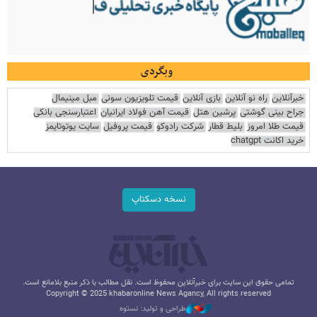
وبگردی
خبرآنلاین
راه نو آنلاین
بازی آنلاین
قیمت تلویزیون سونی
مبل مینیمال
جراح بینی گوشتی
پرشین هتل
قیمت آهن فولاد ایرانیان
اعتبارسنجی بانکی
قیمت طلا امروز
بلیط قطار
شرکت رادوکو
قیمت پروفیل
سایت یوتوتایمز
خرید اکانت chatgpt
نسخه دسکتاپ
تمامی حقوق این سایت برای خبرآنلاین محفوظ است. نقل مطالب با ذکر منبع بلامانع است.
Copyright © 2025 khabaronline News Agancy, All rights reserved
طراحی و تولید: نستوه