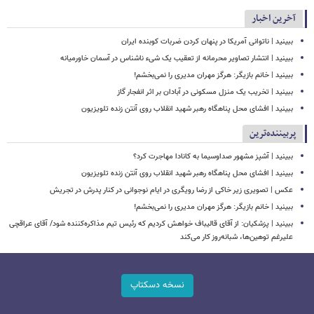
آخرین اخبار
‏ببینید | ناتوانی آمریکا در پنهان کردن ضربات کوبنده ایران
ببینید | انتشار تصاویر محرمانه از تعقیب یک شیء ناشناس در آسمان خاورمیانه
ببینید | خانم بازیگر: هرگز مهران مدیری را نمی‌بخشم!
ببینید | تخریب یک منزل مسکونی در آبادان بر اثر انفجار گاز
ببینید | افشای محل پناهگاه‌ رهبر شهید انقلاب روی آنتن زنده تلویزیون
پربیننده‌ترین
ببینید | آشپز مشهور صداوسیما به کانادا مهاجرت کرد؟
ببینید | افشای محل پناهگاه‌ رهبر شهید انقلاب روی آنتن زنده تلویزیون
عکس | تصویری زیر خاکی از رضا رویگری در ایام نوجوانی در کنار پدرش در تجریش
ببینید | خانم بازیگر: هرگز مهران مدیری را نمی‌بخشم!
ببینید | پزشکیان: از آقای قالیباف خواهش کردیم که رئیس تیم مذاکره‌کننده شود/ آقای عراقچی
علیرغم توهین‌ها، شبانه‌روز کار می‌کند
نسخه دسکتاپ