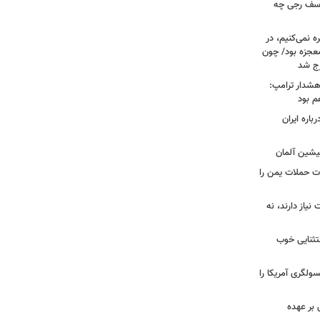
 یوسف رجی چه
ه نمی‌کنیم، در
معجزه بود/ چون
رج شد
هشدار ترامپ:
م بود
اره ایران
پیشین آلمان
ات حملات یمن را
نیاز دارند، نه
ستثنایی خوب
سولگری آمریکا را
بر عهده