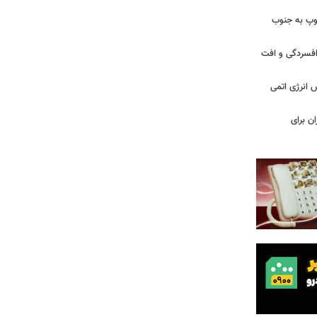
: ارتش اسرائیل در یک روز ۱۱۳ توپ به جنوب
ز افسردگی و افت
س انرژی اتمی
ن برای