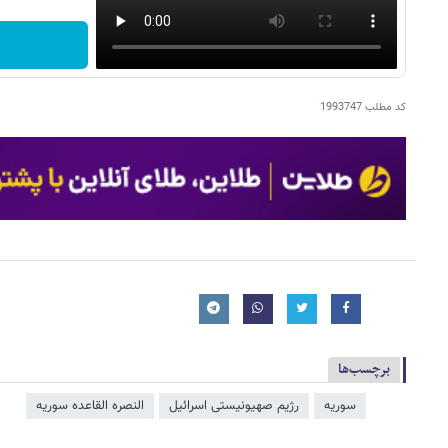
کد مطلب
1993747
برچسب‌ها
سوریه
رژیم صهیونیستی اسرائیل
النصره القاعده سوریه