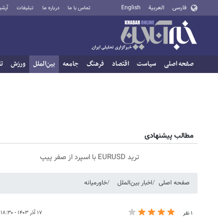
فارسی
العربية
English
تماس با ما
درباره ما
تبلیغات
آرشی
صفحه اصلی
سیاست
اقتصاد
فرهنگ
جامعه
بین‌الملل
ورزش
تا
مطالب پیشنهادی
ترید EURUSD با اسپرد از صفر پیپ
صفحه اصلی
اخبار بین‌الملل
خاورمیانه
۱۷ آذر ۱۴۰۳ - ۱۸:۳۰
۱ نفر