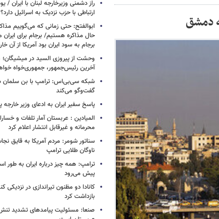
راز دشمنی وزیرخارجه لبنان با ایران /
ارتباطی با حزب نزدیک به اسرائیل دارد؟
ه دمشق
ابوالفتح: حتی زمانی که می‌گوییم مذاکر
حال مذاکره هستیم/ برجام برای ایران 
برجام به سود ایران بود آمریکا از آن خا
وحشت از پیروزی السید در میشیگان؛ 
آخرین رئیس‌جمهور، جمهوری‌خواه خواه
شبکه سی‌بی‌اس: ترامپ با بن سلمان درب
گفت‌وگو می‌کند
پاسخ سفیر ایران به ادعای وزیر خارجه 
المیادین : عربستان آمار تلفات و خسار
محرمانه و غیرقابل انتشار اعلام کرد
سناتور شومر: مردم آمریکا به قایق نجات 
ناوگان طلایی ترامپ
ترامپ: همه چیز درباره ایران به طور ا
پیش می‌رود
کانادا دو مظنون تیراندازی در نزدیکی کن
بازداشت کرد
صنعا: مسئولیت پیامدهای تشدید تنش 