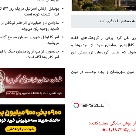
عربستان است
یونیفل
لبنان شلیک کرده است
مه دمشق را تکذیب کرد.
ملوانان ناو هواپیمابر آبراهام لینکلن ا
شدید روحیه رنج می‌برند
آمریکا اوایل شهریور میزبان مجمع آژان
وری نقل کرد: برخی از گروهک‌های خفته
می‌شود
انال‌های رسانه‌ای خود، از میدان‌ها و
جانسون: ترامپ از پیامدهای جنگ با ایرا
شوند که عناصر گروه‌های تروریستی این
آمریکایی‌ها آگاه است
ر میان شهروندان و ایجاد وحشت در میان
 از روش خانگی سفیدکننده
دان50%تخفیف🔥