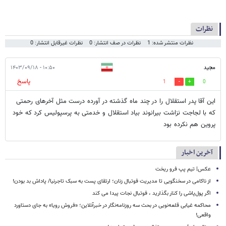
نظرات
نظرات منتشر شده: 1
نظرات در صف انتشار: 0
نظرات غیرقابل انتشار: 0
مجید
۱۰:۵۰ - ۱۴۰۳/۰۹/۱۸
پاسخ
1
0
این آقا پدر استقلال را در چند ماه گذشته در آورده درست مثل آخرهای رحمتی
که با لجاجت نزاشت بیرانوند بیاد استقلال و خدمتی به پرسپولیس کرد که خود
پروین هم نکرده بود
آخرین اخبار
عکس| تیم پپ فرو ریخت
از ناکامی در سخنگویی تا مدیریت فوتبال زنان؛ ارتقای پست به سبک تاجرنیا/ پاداش بد بودن!
اگر پول‌پاشی را کنار بگذارید ، فوتبال نجات پیدا می کند
محاکمه غیابی قلعه‌نویی در بحث سه روزنامه‌نگار در خبرآنلاین؛ «فروش رویا» به جای دستاورد
واقعی!