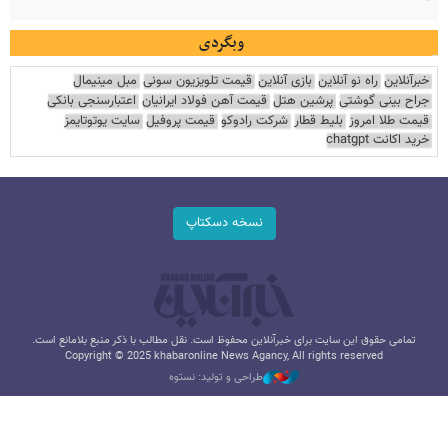
وبگردی
خبرآنلاین
راه نو آنلاین
بازی آنلاین
قیمت تلویزیون سونی
مبل مینیمال
جراح بینی گوشتی
پرشین هتل
قیمت آهن فولاد ایرانیان
اعتبارسنجی بانکی
قیمت طلا امروز
بلیط قطار
شرکت رادوکو
قیمت پروفیل
سایت یوتوتایمز
خرید اکانت chatgpt
نسخه دسکتاپ
تمامی حقوق این سایت برای خبرآنلاین محفوظ است. نقل مطالب با ذکر منبع بلامانع است.
Copyright © 2025 khabaronline News Agancy, All rights reserved
طراحی و تولید: نستوه