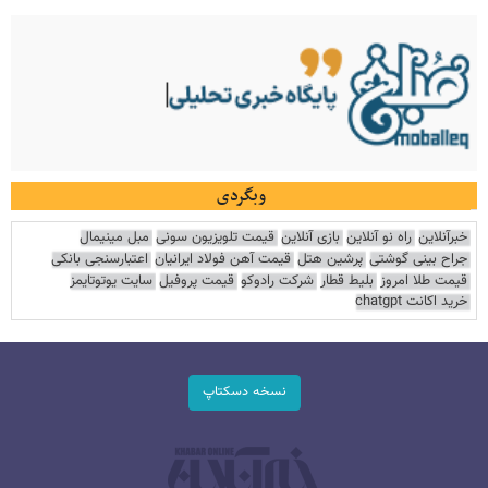
وبگردی
خبرآنلاین
راه نو آنلاین
بازی آنلاین
قیمت تلویزیون سونی
مبل مینیمال
جراح بینی گوشتی
پرشین هتل
قیمت آهن فولاد ایرانیان
اعتبارسنجی بانکی
قیمت طلا امروز
بلیط قطار
شرکت رادوکو
قیمت پروفیل
سایت یوتوتایمز
خرید اکانت chatgpt
نسخه دسکتاپ