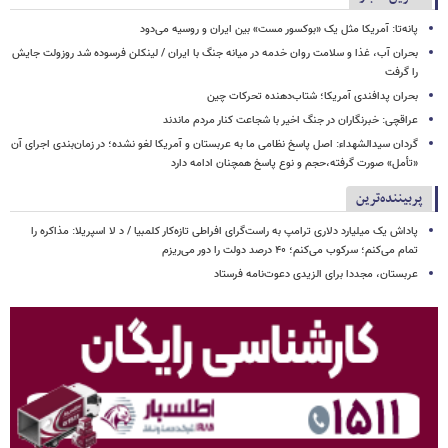
پانه‌تا: آمریکا مثل یک «بوکسور مست» بین ایران و روسیه می‌دود
بحران آب، غذا و سلامت روان خدمه در میانه جنگ با ایران / لینکلن فرسوده شد روزولت جایش
را گرفت
بحران پدافندی آمریکا؛ شتاب‌دهنده تحرکات چین
عراقچی: خبرنگاران در جنگ اخیر با شجاعت کنار مردم ماندند
گردان سیدالشهداء: اصل پاسخ نظامی ما به عربستان و آمریکا لغو نشده؛ در زمان‌بندی اجرای آن
«تأمل» صورت گرفته،حجم و نوع پاسخ همچنان ادامه دارد
پربیننده‌ترین
پاداش یک میلیارد دلاری ترامپ به راست‌گرای افراطی تازه‌کار کلمبیا / د لا اسپریلا: مذاکره را
تمام می‌کنم؛ سرکوب می‌کنم؛ ۴۰ درصد دولت را دور می‌ریزم
عربستان، مجددا برای الزیدی دعوت‌نامه فرستاد