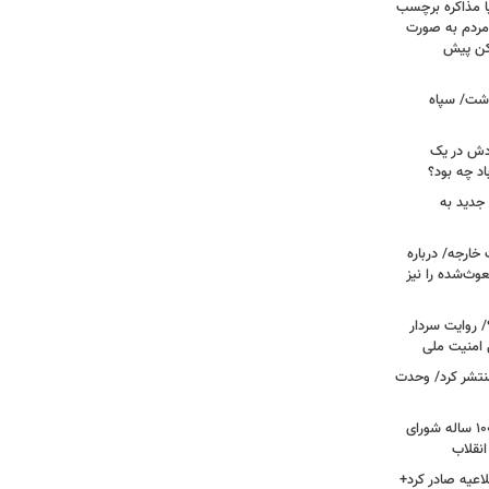
ا مذاکره برچسب
مردم به صورت
کن پیش
دشت/ سپاه
ودش در یک
اد چه بود؟
جدید به
خارجه/ درباره
وث‌شده را نیز
 روایت سردار
 امنیت ملی
منتشر کرد/ وحدت
داغ شدن دوباره نام احمد جنتی/ دبیر ۱۰۰ ساله شورای
انقلاب
اعیه صادر کرد+