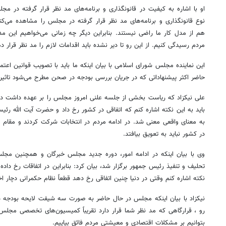
او با اشاره به کیفیت در قانونگذاری و برنامه‌های مد نظر قرار گرفته در مج
نوع قانونگذاری و برنامه‌های مد نظر قرار گرفته در مجلس را مشاهده می‌کنیم،
هم از مدل کار ما راضی نیستند. بنابراین دیگر چه زمانی می‌خواهیم این م
مردم رسیدگی کنیم. از این رو تا دیر نشده باید اقدامات لازم را مد نظر قرار د
این نماینده مجلس شورای اسلامی با بیان اینکه ما باید با تصویب قوانین اعتما
حاضر اکثر پیشنهاداتی که در جریان بررسی بودجه در صحن مطرح می‌شود تاثیر
علی نیکزاد که ریاست بخشی از جلسه علنی امروز مجلس را بر عهده داشت در و
باید به این نکته اشاره کنم که اتفاقی در کشور رخ داد و حضرت آیت الله رئ
به معنای واقعی معنی شد. در ادامه مردم در انتخابات شرکت کردند و مقام 
در کشور نباید به تعویق بیافتد.
وی با بیان اینکه در ادامه امور، دوره جدید مجلس خبرگان و همچنین م
تحلیف و تنفیذ رئیس جمهور برگزار شد، بیان کرد: بنابراین در اتفاقات رخ دا
نکته اشاره کنم وقتی در دنیا چنین اتفاقی رخ دهد قطعاً نظام حکمرانی دچار اخ
نیکزاد با بیان اینکه مجلس در حال حاضر به صورت سه شیفت لایحه بودجه دول
رو ، قرارگاهی که مد نظر شما قرار دارد تقریباً کمیسیون‌های تخصصی مجلس م
بتوانیم بر مشکلات اقتصادی و معیشتی مردم فائق بیاییم.