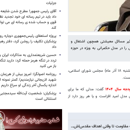
جزئیات
آقای رئیس جمهور! مطرح شدن شایعه ا
داد باید در تیم رسانه ای خود تجدید نظر
قوی و حساب شده ی رسانه ای می توان
کند
پروژه استعفای رئیس‌جمهوری دوباره روی
گیر مسائل معیشتی همچون اشتغال و
پزشکیان تکلیف را روشن کرد، دفتر ره
داد
ی را در مدل حکمرانی به ویژه در حوزه
حسین شریعتمداری به مذاکرات ایران و
تردد در تنگه هرمز حمله کرد: دارید تنگه 
باز می کنید
به گزارش خبرگزاری خبرآنلاین، محمد تقی نقدعلی در نشست علنی امروز (یکشنبه ۱۸ آذر ماه) مجلس شورای اسلامی،
روزنامه اصولگرا: امروز بیش از هرزمان 
یست.
شهید لاریجانی نیازمندیم/ کمتر نمونه ا
اندازه یکسال آخر زندگی او سراغ داریم
دجه سال ۱۴۰۴
گفت: مدلی که ما برای
پزشکیان: شخصیت آیت‌الله سیدمجتبی 
ن مدل امید افزاست و یا هر روز دارد از
استثنائی است
 مقاومت تا وقتی اهداف مقدس‌اش…