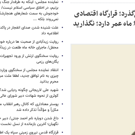
نماینده مجلس: اینکه به طرفدار جنگ ی
بزنیم، در اخلاق سیاسی اسلام نیست/ 
رد؛ قرارگاه اقتصادی
خودجوش به سمت شعارهای هنجارش
نمی‌روند بلکه ...
تشکیل شود/ پاسخ یک نماینده: مجلس فعلی ۶ ماه عمر دارد؛ نگذارید
علت شنیده شدن صدای انفجار در پاک
اطلاعیه داد
روایت زیدآبادی از صحبت ها درباره خ
محفل/ ماجرای خاله ماه طلعت در زیدآب
روایت سخنگوی ارتش از ورود تجهیزات 
یگان‌های رزمی
انتقاد نماینده مجلس از سخنگوی وزارت 
چیزی به نام توافق جدید، لطفا ملت مبع
محرم بدانید
شهید علی لاریجانی چگونه ردیابی شد؟/
کوثری از نحوه شهادت دبیر شورای عالی
پوستر معناداری که کانال رهبر انقلاب 
مکرّراً و مؤکّداً تذکر داده شد
نگهبان؛ آخرین بازمانده از نسل نخست 
قرارگاه قدس نیروی زمینی سپاه یک اطل