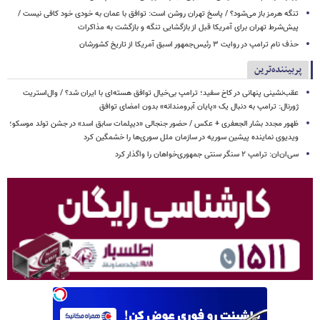
تنگه هرمز باز می‌شود؟ / پاسخ تهران روشن است: توافق با عمان به خودی خود کافی نیست /
پیش‌شرط تهران برای آمریکا قبل از بازگشایی تنگه و بازگشت به مذاکرات
حذف نام ترامپ در روایت ۳ رئیس‌جمهور اسبق آمریکا از تاریخ کشورشان
پربیننده‌ترین
عقب‌نشینی پنهانی در کاخ سفید؛ ترامپ بی‌خیال توافق هسته‌ای با ایران شد؟ / وال‌استریت
ژورنال: ترامپ به دنبال یک «پایان آبرومندانه» بدون امضای توافق
ظهور مجدد بشار الجعفری + عکس / حضور جنجالی «دیپلمات سابق اسد» در جشن تولد موسکو؛
ویدیوی نماینده پیشین سوریه در سازمان ملل سوری‌ها را خشمگین کرد
سی‌ان‌ان: ترامپ ۲ سنگر سنتی جمهوری‌خواهان را واگذار کرد