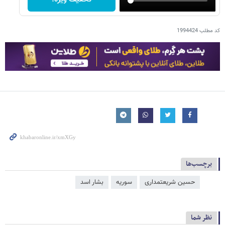
کد مطلب
1994424
برچسب‌ها
حسین شریعتمداری
سوریه
بشار اسد
نظر شما