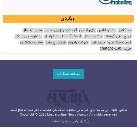
وبگردی
خبرآنلاین
راه نو آنلاین
بازی آنلاین
قیمت تلویزیون سونی
مبل مینیمال
جراح بینی گوشتی
پرشین هتل
قیمت آهن فولاد ایرانیان
اعتبارسنجی بانکی
قیمت طلا امروز
بلیط قطار
شرکت رادوکو
قیمت پروفیل
سایت یوتوتایمز
خرید اکانت chatgpt
نسخه دسکتاپ
تمامی حقوق این سایت برای خبرآنلاین محفوظ است. نقل مطالب با ذکر منبع بلامانع است.
Copyright © 2025 khabaronline News Agancy, All rights reserved
طراحی و تولید: نستوه