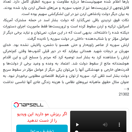
بارها اعلام شده صهیونیست‌ها درباره مقاومت و سوریه انطباق کامل دارد. تعداد
قابل‌توجهی از تروریست‌ها نیز از جنوب سوریه و مرزهای شمالی اردن وارد شده بودند.
به بیان دیگر دولت پادشاهی اردن نیز در این لشکرکشی سهیم بوده است.
نکات فوق تردیدی باقی نمی‌گذارد که دولت بشار اسد در حمله مشترک آمریکا،
اسرائیل، ترکیه و اردن سقوط کرده است و تروریست‌ها فقط ماموریت اجرای دستورات
دیکته شده را داشته‌اند. بدیهی است که در این میان، نمی‌توان و نباید برخی دیگر از
عوامل مؤثر -و یا شتاب‌دهنده- داخلی در دولت سوریه را نادیده گرفت.
ارتش سوریه از عناصر زاویه‌دار و حتی همسو با دشمن، پالایش نشده بود. خدای
مهربان بر درجات شهید همدانی بیفزاید که در دور قبلی آشوب‌ها وقتی کم‌تحرکی
ارتش را مشاهده کرد به بشار اسد توصیه کرد که مردم را مسلح کن و این اقدام
هوشمندانه مانع از سقوط دولت شد. اعتماد به وعده و وعید برخی از دولت‌ها و
قدرت‌های خارجی و عهدشکنی آنها را می‌توان یکی دیگر از عوامل مؤثر در سقوط سریع
دولت بشار اسد تلقی کرد. سوریه از توان و شرایط اقتصادی مطلوبی برخوردار نبود. به
عنوان مثال حقوق ماهیانه نیروهای نظامی با هزینه زندگی عادی آنها تناسبی نداشت
و...
21302
اگر ریزش مو دارید این ویدیو
را از دست ندهید
تخفیف ویژه!