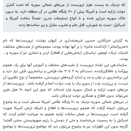
که نزدیک به بیست هزار تروریست از مرزهای شمالی سوریه که تحت کنترل
دولت ترکیه است و آمریکا بیش از ۲۰ پایگاه نظامی در آن منطقه دارد، به درون
خاک سوریه سرازیر شده و با انواع تسلیحات مدرن -عمدتاً ساخت آمریکا و
اسرائیل- دست به شورش، قتل عام و تخریب منازل و زیر ساخت‌ها زدند.
به گزارش خبرآنلاین حسین شریعتمداری در کیهان نوشت: تروریست‌ها که نام
«‌تحریرالشام / آزادکننده شام»! را بر آنها نهاده بودند، مجموعه‌ای از ملیت‌های مختلف،
تاجیک، ازبک، اویغور، ترکستان (بخش‌هایی از قفقاز)، اردن و شماری نیز از سوریه و...
بودند.
سازماندهی این تعداد تروریست از ملیت‌های مختلف و آموزش آنها برای یک هجوم
برق‌آسا و غافلگیرکننده، دست‌کم به ۲ تا ۳ ماه طراحی و برنامه‌ریزی قبلی نیاز دارد و
این برنامه‌ریزی در توان و حد و اندازه گروه‌های تروریستی، مخصوصاً از نوع تکفیری آن
نیست و بی‌تردید باید از سوی یک یا چند دولت انجام گرفته باشد. تروریست‌ها از
مرزهای جنوب ترکیه و شمال سوریه وارد شده‌اند که عبور این انبوه ۲۰ هزار نفری
نمی‌تواند بدون اطلاع و همکاری دولت اردوغان باشد.
در مرزهای شمالی سوریه نزدیک به ۲۰ پایگاه نظامی آمریکا مستقر است و به وضوح
می‌توان نتیجه گرفت که هجوم تروریست‌ها با اطلاع و اشراف ارتش آمریکا صورت
گرفته است. تروریست‌ها در همان ساعات اولیه هجوم به صراحت اعلام کردند که
اسرائیل را به رسمیت می‌شناسند و حتی از دوستی با رژیم صهیونیستی سخن گفتند!
اگرچه بدون این اظهارات نیز به وضوح می‌توان دید که مواضع تروریست‌ها با مواضع