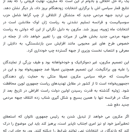
یک راه حل اخلاقی و بادوام تر این است که مکرون، نهایت فروتنی را که بعد از
نتایج قمار سیاسی اش با برگزاری انتخابات زودهنگام بروز داد، بار دیگر نشان دهد.
بی تردید جبهه مردمی جدید که متشکل از ائتلافی از چپ گراها شامل حزب
سوسیالیست و فرانسه تسلیم نشدنی به ریاست ژان لوک ملانشن است در
انتخابات ماه ژوییه، پیروز شد. مکرون به دلیل نگرانی از این که دولتی به ریاست
جبهه مردمی جدید بخش هایی از میراث وی را تغییر خواهد داد، از جمله در
خصوص طرح های غیر محبوبی مانند افزایش سن بازنشستگی، به دلایلی از
معرفی و انتصاب نخست وزیری از جبهه گسترده چپ خودداری کرد.
این تصمیم مکرون، غیر دموکراتیک و خودخواهانه بود و طیف بزرگی از نمایندگان
را علیه وی برانگیخت. این تصمیم همچنین عمیقا ضد جمهوریخواه بود و این در
حالیست که حرفه سیاسی مکرون عمیقا متکی به حمایت رای دهندگان
«جمهوریخواه» است تا از کشور در مقابل تهدیدهای ریاست جمهوری لوپن محافظت
شود. ژوئیه گذشته به قدرت رسیدن اولین دولت راست افراطی در تاریخ بعد از
جنگ در فرانسه تنها با همین بسیج و شکل گیری شتاب زده ائتلاف جبهه مردمی
جدید دفع شد.
اگر مکرون می خواهد از تبدیل شدن به رئیس جمهوری ناتوان که استعفای
تحقیرآمیز خود او نیز امری اجتناب ناپذیر است، پرهیز کند باید این موضوع را درک
کند که بازندگان در انتخابات نمی توانند شرایط را دیکته کنند. وی به جای این که