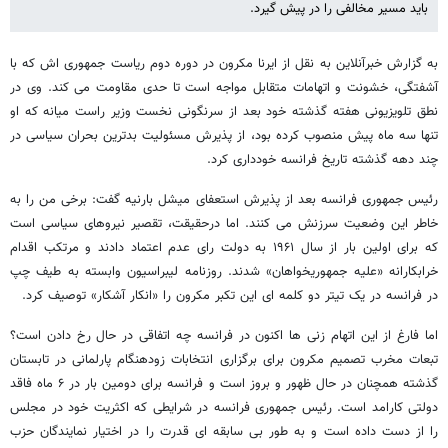
باید مسیر مخالفی را در پیش گیرد.
به گزارش خبرآنلاین به نقل از ایرنا مکرون در دوره دوم ریاست جمهوری اش که با
آشفتگی، خشونت و اتهامات متقابل مواجه است تا حدی مقاومت می کند. وی در
نطق تلویزیونی هفته گذشته خود بعد از سرنگونی نخست وزیر راست میانه که او
تنها سه ماه پیش منصوب کرده بود، از پذیرش مسئولیت بدترین بحران سیاسی در
چند دهه گذشته تاریخ فرانسه خودداری کرد.
رئیس جمهوری فرانسه بعد از پذیرش استعفای میشل بارنیه گفت: برخی من را به
خاطر این وضعیت سرزنش می کنند. اما درحقیقت، تقصیر نیروهای سیاسی است
که برای اولین بار از سال ۱۹۶۱ به دولت رای عدم اعتماد دادند و مرتکب اقدام
خرابکارانه «علیه جمهوریخواهان» شدند. روزنامه لیبراسیون وابسته به طیف چپ
در فرانسه در یک تیتر دو کلمه ای این تکبر مکرون را «انکار آشکار» توصیف کرد.
اما فارغ از این اتهام زنی ها اکنون در فرانسه چه اتفاقی در حال رخ دادن است؟
تبعات مخرب تصمیم مکرون برای برگزاری انتخابات زودهنگام پارلمانی در تابستان
گذشته همچنان در حال ظهور و بروز است و فرانسه برای دومین بار در ۶ ماه فاقد
دولتی کارامد است. رئیس جمهوری فرانسه در شرایطی که اکثریت خود در مجلس
را از دست داده است و به طور بی سابقه ای قدرت را در اختیار نمایندگان حزب