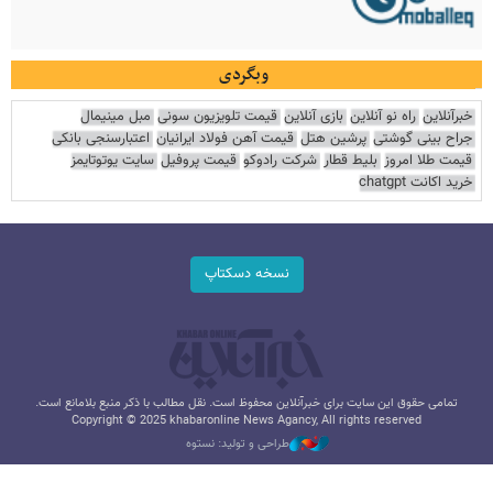
وبگردی
خبرآنلاین
راه نو آنلاین
بازی آنلاین
قیمت تلویزیون سونی
مبل مینیمال
جراح بینی گوشتی
پرشین هتل
قیمت آهن فولاد ایرانیان
اعتبارسنجی بانکی
قیمت طلا امروز
بلیط قطار
شرکت رادوکو
قیمت پروفیل
سایت یوتوتایمز
خرید اکانت chatgpt
نسخه دسکتاپ
تمامی حقوق این سایت برای خبرآنلاین محفوظ است. نقل مطالب با ذکر منبع بلامانع است.
Copyright © 2025 khabaronline News Agancy, All rights reserved
طراحی و تولید: نستوه