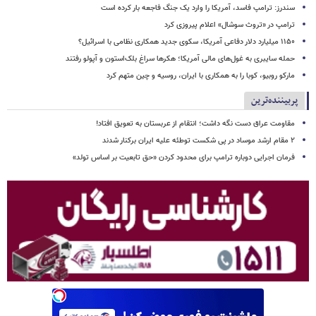
سندرز: ترامپ فاسد، آمریکا را وارد یک جنگ فاجعه بار کرده است
ترامپ در «تروث سوشال» اعلام پیروزی کرد
۱۱۵۰ میلیارد دلار دفاعی آمریکا، سکوی جدید همکاری نظامی با اسرائیل؟
حمله سایبری به غول‌های مالی آمریکا؛ هکرها سراغ بلک‌استون و آپولو رفتند
مارکو روبیو، کوبا را به همکاری با ایران، روسیه و چین متهم کرد
پربیننده‌ترین
مقاومت عراق دست نگه داشت؛ انتقام از عربستان به تعویق افتاد!
۲ مقام‌ ارشد موساد در پی شکست توطئه علیه ایران برکنار شدند
فرمان اجرایی دوباره ترامپ برای محدود کردن «حق تابعیت بر اساس تولد»