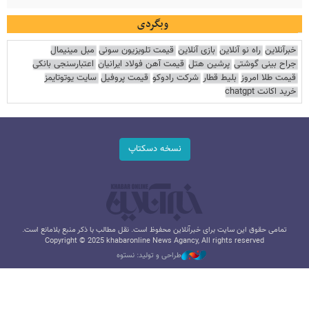
وبگردی
خبرآنلاین
راه نو آنلاین
بازی آنلاین
قیمت تلویزیون سونی
مبل مینیمال
جراح بینی گوشتی
پرشین هتل
قیمت آهن فولاد ایرانیان
اعتبارسنجی بانکی
قیمت طلا امروز
بلیط قطار
شرکت رادوکو
قیمت پروفیل
سایت یوتوتایمز
خرید اکانت chatgpt
نسخه دسکتاپ
تمامی حقوق این سایت برای خبرآنلاین محفوظ است. نقل مطالب با ذکر منبع بلامانع است.
Copyright © 2025 khabaronline News Agancy, All rights reserved
طراحی و تولید: نستوه