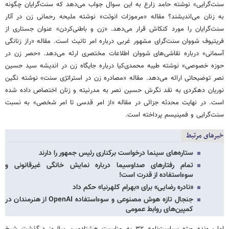
سنت‌گرایی» نوشته حامد زارع به این سوال جواب می‌دهد که سنت‌گرایان چگونه
به زنان می‌اندیشند؟ مقاله «مرموزات انوثت» نوشته ملیحه رحمانی زن در آثار
سنت‌گرایان را مورد کنکاش قرار می‌دهد. «زن و باطنی‌کردن» عنوان جستاری از
فریتیوف شووان سنت‌گرای مشهور غربی درباره امر تانیث است. مقاله «راز زنانگی
آسمانی» درباره نقاشی‌های شووان اطلاعات مختصری ارئه‌ می‌دهد. «حصر زن در
حوزه خصوصی» نوشته طیبه محمدی‌کیا درباره جایگاه زن در اندیشه سید حسین
نصر توضیحاتی ارائه می‌دهد. مقاله «مصادره زن در استراتژی سنت» نوشته نگین
نوریان دهکردی به نقد نگرش حسین نصر به مدرنیته و زنان اختصاص داده شده
است. در نهایت محدثه جزائی در مقاله «از امر قدسی تا امر شخصی» به نسبت
سنت‌گرایی و فمینیسم پرداخته است.
خبرهای مرتبط
ستاره‌های سینما درخواست برکناری رئیس جمهور را دارند
تمام رفتارهای صداوسیما درباره نمایش خانگی غیرقانونی و
سوءاستفاده از قدرت است!
«نادره رضایی» برای «بهرام کلهرنیا» حکم داد
جنجال تازه هوش مصنوعی و سوءاستفاده OpenAI از هنرمندان در
کمپین‌های روابط عمومی