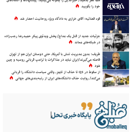
شما نظر بدهید/ خبرآنلاین را چگونه می‌بینید؟ پیشنهادها و انتقادهای
خود را بگویید
قوه قضائیه: آقای خرازی به دادگاه ویژه روحانیت احضار شد
جزئیات جدید از قتل یک مداح/ پخش ویدئوی پیکر حمیدرضا رجب‌زاده
در شبکه‌های معاند
ظریف: بدون مدیریت تنش با آمریکا، حتی دوستان ایران هم از تهران
فاصله می‌گیرند/ایران نباید در مذاکرات با ترامپ قربانی روسیه و چین
شود
از سقوط در QS تا حذف از تایمز، وقتی سیاست دانشگاه را قربانی
می‌کند/ روایت حذف دانشگاه‌های ایران از رتبه‌بندی‌های جهانی