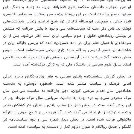
اما پرونده ویژه سیاست‌نامه ۳۲ به مناسبت هشتادمین سالروز درگذشت شیخ
ابراهیم زنجانی، دادستان محکمه شیخ فضل‌الله نوری، به زمانه و زندگی این
مجتهد جسور پرداخته است. در این پرونده ویژه حسن رستمی، محمدامیر قدوسی،
نادره جلالی و همچنین ابوعبدالله قزلباش نوه شیخ ابراهیم زنجانی یادداشت‌هایی
نوشته‌اند. قابل ذکر است که سیاست‌نامه سی و دوم با بخش خبرنامه که مشتمل
بر پوشش رویدادهای حقوق و علوم سیاسی ایران است آغاز می‌شود. پس از آن
سرمقاله‌ای با عنوان «نام ایران در نامه خسروان» آمده که بررسی جایگاه ایران در
شاهنامه ابوالقاسم فردوسی به قلم حامد زارع سردبیر سیاست‌نامه است.. سپس
بخش یادنامه آغاز می‌شود که در آن مطلبی مصطفی فروزان درباره غلامرضا افخمی
استاد سابق علوم سیاسی در دانشگاه ملی که به تازگی درگذشته آمده است.
در بخش گزارش سیاست‌نامه پائیزی مطالبی به قلم روزنامه‌نگاران درباره زندگی
اهالی فرهنگ و سیاست منتشر شده است. «اسطوره دوستی» به مناسبت
هفتادمین سال اعدام مرتضی کیوان، «جبر جان‌کاه» به مناسبت سی‌امین سال
مرگ سعیدی سیرجانیو «یاد بهار» به مناسبت سی‌امین سال مرگ مهرداد بهار در
این بخش آمده است. در بخش تامل نیز مطلب بلندی با عنوان «در کشاکش تقدیر
و تدبیر» نوشته زانیار ابراهیمی آمده که در آن فرازهایی از تاریخ بیهقی با نظرگاه
ماکیاوللی قرائت شده است. در بخش دیدار شماره سی و دوم سیاست‌نامه نیز
گفتگو با صادق زیباکلام با عنوان «لزوم گذار از دسیسه به سیاست» آمده است.