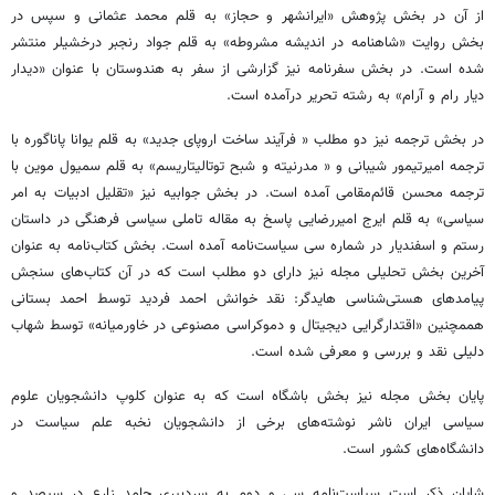
از آن در بخش پژوهش «ایرانشهر و حجاز» به قلم محمد عثمانی و سپس در
بخش روایت «شاهنامه در اندیشه مشروطه» به قلم جواد رنجبر درخشیلر منتشر
شده است. در بخش سفرنامه نیز گزارشی از سفر به هندوستان با عنوان «دیدار
دیار رام و آرام» به رشته تحریر درآمده است.
در بخش ترجمه نیز دو مطلب « فرآیند ساخت اروپای جدید» به قلم یوانا پاناگوره با
ترجمه امیرتیمور شیبانی و « مدرنیته و شبح توتالیتاریسم» به قلم سمیول موین با
ترجمه محسن قائم‌مقامی آمده است. در بخش جوابیه نیز «تقلیل ادبیات به امر
سیاسی» به قلم ایرج امیررضایی پاسخ به مقاله تاملی سیاسی فرهنگی در داستان
رستم و اسفندیار در شماره سی سیاست‌نامه آمده است. بخش کتاب‌نامه به عنوان
آخرین بخش تحلیلی مجله نیز دارای دو مطلب است که در آن کتاب‌های سنجش
پیامدهای هستی‌شناسی هایدگر: نقد خوانش احمد فردید توسط احمد بستانی
هممچنین «اقتدارگرایی دیجیتال و دموکراسی مصنوعی در خاورمیانه» توسط شهاب
دلیلی نقد و بررسی و معرفی شده است.
پایان بخش مجله نیز بخش باشگاه است که به عنوان کلوپ دانشجویان علوم
سیاسی ایران ناشر نوشته‌های برخی از دانشجویان نخبه علم سیاست در
دانشگاه‌های کشور است.
شایان ذکر است سیاست‌نامه سی و دوم به سردبیری حامد زارع در سیصد و