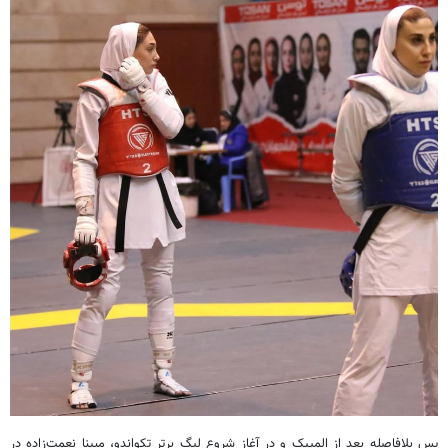
پس بلافاصله بعد از المپیک و در آغاز شروع لیگ برتر تکواندو، مبینا نعمت‌زاده در