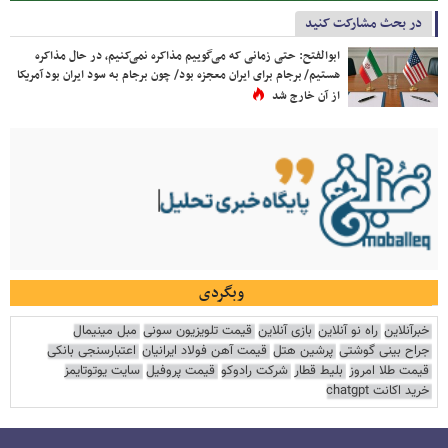
در بحث مشارکت کنید
ابوالفتح: حتی زمانی که می‌گوییم مذاکره نمی‌کنیم، در حال مذاکره
هستیم/ برجام برای ایران معجزه بود/ چون برجام به سود ایران بود آمریکا
از آن خارج شد
وبگردی
خبرآنلاین
راه نو آنلاین
بازی آنلاین
قیمت تلویزیون سونی
مبل مینیمال
جراح بینی گوشتی
پرشین هتل
قیمت آهن فولاد ایرانیان
اعتبارسنجی بانکی
قیمت طلا امروز
بلیط قطار
شرکت رادوکو
قیمت پروفیل
سایت یوتوتایمز
خرید اکانت chatgpt