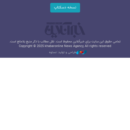
نسخه دسکتاپ
تمامی حقوق این سایت برای خبرآنلاین محفوظ است. نقل مطالب با ذکر منبع بلامانع است.
Copyright © 2025 khabaronline News Agancy, All rights reserved
طراحی و تولید: نستوه