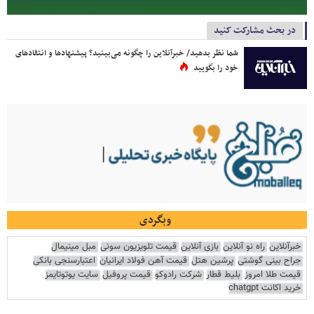
در بحث مشارکت کنید
شما نظر بدهید/ خبرآنلاین را چگونه می‌بینید؟ پیشنهادها و انتقادهای
خود را بگویید
وبگردی
خبرآنلاین
راه نو آنلاین
بازی آنلاین
قیمت تلویزیون سونی
مبل مینیمال
جراح بینی گوشتی
پرشین هتل
قیمت آهن فولاد ایرانیان
اعتبارسنجی بانکی
قیمت طلا امروز
بلیط قطار
شرکت رادوکو
قیمت پروفیل
سایت یوتوتایمز
خرید اکانت chatgpt