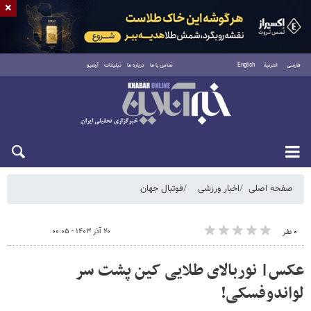
×
فارسی
العربية
English
تماس با ما
درباره ما
تبلیغات
آرشیو
شنبه ۱۷ مرداد ۱۴۰۵
صفحه اصلی
اخبار ورزشی
فوتبال جهان
۲۰ آذر ۱۴۰۳ - ۰۰:۰۵
۰ نفر
عکس| نوربالای طلایی کین پشت سر
لواندوفسکی!