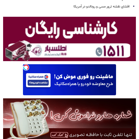
افشای نقشه ترور مسی و رونالدو در آمریکا