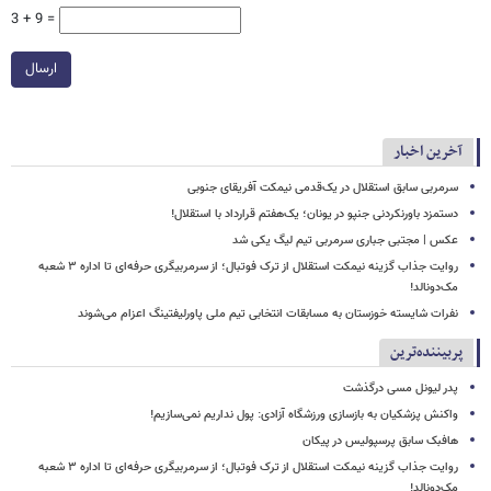
3 + 9 =
ارسال
آخرین اخبار
سرمربی سابق استقلال در یک‌قدمی نیمکت آفریقای جنوبی
دستمزد باورنکردنی جنپو در یونان؛ یک‌هفتم قرارداد با استقلال!
عکس | مجتبی جباری سرمربی تیم لیگ یکی شد
روایت جذاب گزینه نیمکت استقلال از ترک فوتبال؛ از سرمربیگری حرفه‌ای تا اداره ۳ شعبه
مک‌دونالد!
نفرات شایسته خوزستان به مسابقات انتخابی تیم ملی پاورلیفتینگ اعزام می‌شوند
پربیننده‌ترین
پدر لیونل مسی درگذشت
واکنش پزشکیان به بازسازی ورزشگاه آزادی: پول نداریم نمی‌سازیم!
هافبک سابق پرسپولیس در پیکان
روایت جذاب گزینه نیمکت استقلال از ترک فوتبال؛ از سرمربیگری حرفه‌ای تا اداره ۳ شعبه
مک‌دونالد!