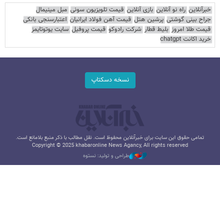
خبرآنلاین
راه نو آنلاین
بازی آنلاین
قیمت تلویزیون سونی
مبل مینیمال
جراح بینی گوشتی
پرشین هتل
قیمت آهن فولاد ایرانیان
اعتبارسنجی بانکی
قیمت طلا امروز
بلیط قطار
شرکت رادوکو
قیمت پروفیل
سایت یوتوتایمز
خرید اکانت chatgpt
نسخه دسکتاپ
تمامی حقوق این سایت برای خبرآنلاین محفوظ است. نقل مطالب با ذکر منبع بلامانع است.
Copyright © 2025 khabaronline News Agancy, All rights reserved
طراحی و تولید: نستوه