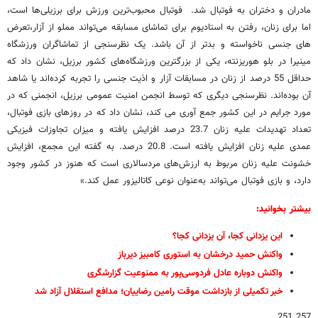
مادران و دختران به فوتبال شد. فوتبال محبوب‌ترین ورزش برای برزیلی‌ها است،
اما برای زنان، رفتن به استادیوم برای تماشای مسابقه می‌تواند مملو از آزار،تعرض
های جنسی ناخواسته و بدتر از آن باشد. یک نظرسنجی از تماشاگران ورزشگاه
مینیرا در بلو هوریزنته، یکی از بزرگترین ورزشگاه‌های کشور برزیل، نشان داد که
حداقل 55 درصد از زنان در مسابقات آزار و اذیت جنسی را تجربه کرده‌اند یا شاهد
آن بوده‌اند. نظرسنجی دیگری که توسط انجمن امنیت عمومی برزیل، انجمنی که در
مورد جرایم در این کشور جمع آوری می کند، نشان داد که در روزهای بازی فوتبال،
تعداد تهدیدات علیه زنان 23.7 درصد افزایش یافته و میزان تجاوزات فیزیکی
عمدی علیه زنان افزایش یافته است. 20.8 درصد. به گفته این مجمع، افزایش
خشونت علیه زنان مربوط به ارزش‌های مردسالاری است که هنوز در کشور وجود
دارد، و بازی فوتبال می‌تواند به‌عنوان نوعی کاتالیزور عمل کند.»
بیشتر بخوانید:
این یزدانی کجا، آن یزدانی کجا؟
واکنش حمید درخشان به استوری کامبیز دیرباز
واکنش دوباره عادل فردوسی‌پور به ممنوعیت گزارشگری
خبر تکمیلی از بازداشت موقت رامین رضاییان؛ مدافع استقلال آزاد شد
257 251