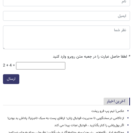
*
لطفا حاصل عبارت را در جعبه متن روبرو وارد کنید
2 + 4 =
ارسال
آخرین اخبار
عکس| تیم پپ فرو ریخت
از ناکامی در سخنگویی تا مدیریت فوتبال زنان؛ ارتقای پست به سبک تاجرنیا/ پاداش بد بودن!
اگر پول‌پاشی را کنار بگذارید ، فوتبال نجات پیدا می کند
محاکمه غیابی قلعه‌نویی در بحث سه روزنامه‌نگار در خبرآنلاین؛ «فروش رویا» به جای دستاورد