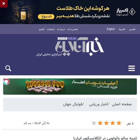
×
فارسی
العربية
English
تماس با ما
درباره ما
تبلیغات
آرشیو
یکشنبه ۱۸ مرداد ۱۴۰۵
صفحه اصلی
اخبار ورزشی
فوتبال جهان
۲۰ آذر ۱۴۰۳ - ۰۷:۰۰
۸ نفر
تنبیه سائو پائولویی در الکلاسیکوی ایران!