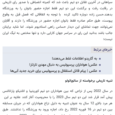
سپاهانی در آخرین تقابل دو تیم باعث شد که کمیته انضباطی با صدور رای تاریخی
در رقابت رفت و برگشت این دو تیم فقط اجازه حضور بانوان را به ورزشگاه
بدهند.حسن زاده دوباره تاکید کرده با توجه به اتفاقاتی که فصل قبل به وقوع
پیوست، طبق حکم صادره فقط بانوان اجازه حضور در ورزشگاه را دارند و آقایان
نمی‌توانند جهت تماشای این دیدار حساس راهی استادیوم شوند. اما شاید برایتان
جالب باشد بدانید این رای در سراسر جهان کارایی دارد و تنها مختص به لیگ ایران
نیست؛
خبرهای مرتبط
به گاریدو اطلاعات غلط می‌دهند!
عکس| هواداران پرسپولیس به دنبال مهدی تارتار!
عکس | پیام قاتل استقلال و پرسپولیس برای خرید جدید آبی‌ها
تنبیه تاریخی برخواسته از سائوپائولو
در سال 2022 پس از نزاعی که بین هواداران دو تیم کوریتیبا و اتلتیکو پارانائنس
پیش آمد قرار شد این دو تیم سال 2023 را با محرومیت آغاز کنند علاوه بر این
هر مرد بالای 12 سال به عنوان تنبیه به دلیل نزاع هواداران که در جریان مسابقه
بین دو تیم در 16 فوریه 2022 رخ داد، اجازه ورود به ورزشگاه را نداشتند. طبق