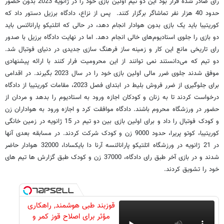
رای صادر شده قرار بود این دو تیم اولین بازی خود را در ژآنویه 2023 بدون حضور
حدود 40 هزار نفر تماشاگر برگزار کنند. پس از نزاع، دادگاه برزیل دستور داد که
کوریتیبا باید یک بازی بدون هوادار انجام دهد، در حالی که اتلتیکو پارانائنس باید
دو بازی را جلوی استادیوم‌های خالی انجام دهد. اما در نهایت دادگاه برزیل با صدور
رای تاریخی مانع این کار و زمینه ساز فرهنگ سازی جدیدی در دنیای فوتبال شد.
دو تیم که می‌دانستند نمی توانند از این محرومیت فرار کنند با ارائه پیشنهادی
موفق شدند جلوی ضرر مالی اولین بازی خود را در سال 2023 بگیرند. در اقدامی
برای جلوگیری از ضرر فروش بلیط در ابتدای فصل 2023، مقامات کوریتیبا از دادگاه
درخواست کردند تا به زنان و کودکان اجازه ورود به استادیوم را بدهد و مردان از
حضور در ورزشگاه محروم باشند. دادگاه موافقت کرد و اجازه ورود به هواداران زن
و کودک فوتبال را داد و برای اولین بازی بین دو تیم در 15 ژانویه در زمین خانگی
کوریتیبا، کوتو پریرا، حدود 9000 زن و کودک شرکت کردند. در مسابقه بعدی آنها
در 21 ژانویه در ورزشگاه اتلتیکو پارانائنسه آرنا دا بایکسادا، 32000 هوادار حاضر
شدند و در بازی آخر طبق رای دادگاه، 37000 زن و کودک طبق گزارش ها تیم های
خود را تشویق کردند.
قوزبند طبی هوشمند, راهکاری
مؤثر برای اصلاح قوز کمر و