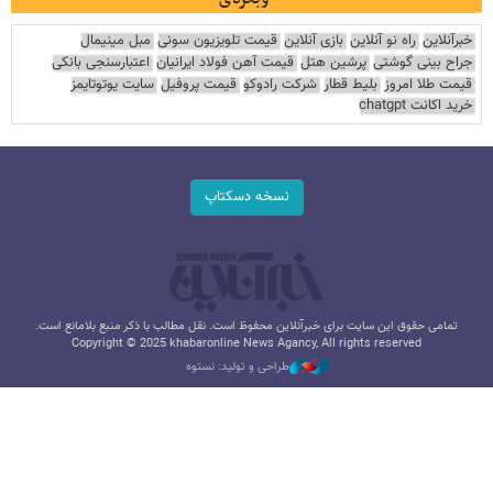
خبرآنلاین
راه نو آنلاین
بازی آنلاین
قیمت تلویزیون سونی
مبل مینیمال
جراح بینی گوشتی
پرشین هتل
قیمت آهن فولاد ایرانیان
اعتبارسنجی بانکی
قیمت طلا امروز
بلیط قطار
شرکت رادوکو
قیمت پروفیل
سایت یوتوتایمز
خرید اکانت chatgpt
نسخه دسکتاپ
تمامی حقوق این سایت برای خبرآنلاین محفوظ است. نقل مطالب با ذکر منبع بلامانع است.
Copyright © 2025 khabaronline News Agancy, All rights reserved
طراحی و تولید: نستوه