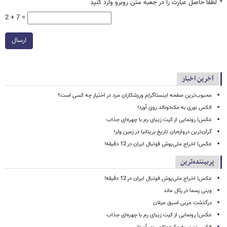
*
لطفا حاصل عبارت را در جعبه متن روبرو وارد کنید
2 + 7 =
ارسال
آخرین اخبار
محبوب‌ترین صفحه اینستاگرام ورزشکاران مرد در اختیار چه کسی است؟
الکس نوری به مک‌دونالد روی آورد!
عکس| رونمایی از کیت زیبای رم با چهره‌ای جذاب
گران‌ترین دروازه‌بان تاریخ بریتانیا در زمین ولز!
عکس| اخراج ملی‌پوش فوتبال ایران در 12 دقیقه!
پربیننده‌ترین
عکس| اخراج ملی‌پوش فوتبال ایران در 12 دقیقه!
وینی رسما در رئال ماند
درگذشت مربی اسبق میلان
عکس| رونمایی از کیت زیبای رم با چهره‌ای جذاب