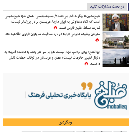
در بحث مشارکت کنید
شیخ‌نشین‌ها چگونه فکر می‌کنند؟/ مسجدجامعی: عمان تنها شیخ‌نشینی
است که نگاه متفاوتی به ایران دارد/ عربستان برادر بزرگ‌تر نیست؛
قدرت مسلط خلیج فارس است
سازمان وظیفه عمومی فراجا درباره معافیت سربازان فراری اطلاعیه داد
ابوالفتح: برای ترامپ مهم نیست تاج بر سر کار باشد یا عمامه/ آمریکا به
دنبال تغییر حکومت نیست/ عمان و عربستان در توقف حملات نقش
داشتند
وبگردی