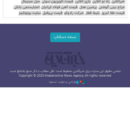
خبرآنلاین
راه نو آنلاین
بازی آنلاین
قیمت تلویزیون سونی
مبل مینیمال
جراح بینی گوشتی
پرشین هتل
قیمت آهن فولاد ایرانیان
اعتبارسنجی بانکی
قیمت طلا امروز
بلیط قطار
شرکت رادوکو
قیمت پروفیل
سایت یوتوتایمز
نسخه دسکتاپ
تمامی حقوق این سایت برای خبرآنلاین محفوظ است. نقل مطالب با ذکر منبع بلامانع است.
Copyright © 2025 khabaronline News Agancy, All rights reserved
طراحی و تولید: نستوه