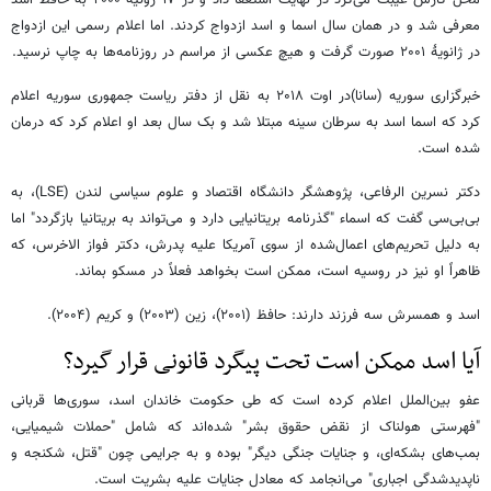
معرفی شد و در همان سال اسما و اسد ازدواج کردند. اما اعلام رسمی این ازدواج
در ژانویهٔ ۲۰۰۱ صورت گرفت و هیچ عکسی از مراسم در روزنامه‌ها به چاپ نرسید.
خبرگزاری سوریه (سانا)در اوت ۲۰۱۸ به نقل از دفتر ریاست جمهوری سوریه اعلام
کرد که اسما اسد به سرطان سینه مبتلا شد و بک سال بعد او اعلام کرد که درمان
شده است.
دکتر نسرین الرفاعی، پژوهشگر دانشگاه اقتصاد و علوم سیاسی لندن (LSE)، به
بی‌بی‌سی گفت که اسماء "گذرنامه بریتانیایی دارد و می‌تواند به بریتانیا بازگردد" اما
به دلیل تحریم‌های اعمال‌شده از سوی آمریکا علیه پدرش، دکتر فواز الاخرس، که
ظاهراً او نیز در روسیه است، ممکن است بخواهد فعلاً در مسکو بماند.
اسد و همسرش سه فرزند دارند: حافظ (۲۰۰۱)، زین (۲۰۰۳) و کریم (۲۰۰۴).
آیا اسد ممکن است تحت پیگرد قانونی قرار گیرد؟
عفو بین‌الملل اعلام کرده است که طی حکومت خاندان اسد، سوری‌ها قربانی
"فهرستی هولناک از نقض حقوق بشر" شده‌اند که شامل "حملات شیمیایی،
بمب‌های بشکه‌ای، و جنایات جنگی دیگر" بوده و به جرایمی چون "قتل، شکنجه و
ناپدیدشدگی اجباری" می‌انجامد که معادل جنایات علیه بشریت است.