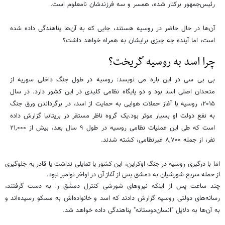
رئیس‌جمهور برکنار شده، همسر و سه فرزندشان نامعلوم است.
آن‌ها در حال حاضر در روسیه هستند، جایی که به آن‌ها پناهندگی داده شده
است، اما آینده چه چیزی برایشان به همراه خواهد داشت؟
چرا اسد به روسیه گریخت؟
بی بی سی در این باره می نویسد: روسیه در طول جنگ داخلی سوریه از
متحدان اصلی اسد بود و دو پایگاه نظامی کلیدی در این کشور دارد. در سال
۲۰۱۵، روسیه با آغاز حملات هوایی به حمایت از اسد، در برگرداندن ورق جنگ
به نفع دولت او بسیار موثر بود.یک گروه ناظر مستقر در بریتانیا گزارش داده
است که طی این عملیات نظامی روسیه در طول ۹ سال بعد، بیش از ۲۱,۰۰۰
نفر، از جمله ۸,۷۰۰ غیرنظامی، کشته شدند.
اما با درگیری روسیه در جنگ اوکراین، این کشور یا تمایلی نداشت یا قادر به جلوگیری
از حمله سریع شورشیان به دمشق پس از آغاز آن در اواخر نوامبر نبود.
چند ساعت پس از اینکه نیروهای شورشی کنترل دمشق را به دست گرفتند،
رسانه‌های دولتی روسیه گزارش دادند که اسد و خانواده‌اش به مسکو رسیده‌اند و
به آن‌ها به دلایل "انسان‌دوستانه" پناهندگی داده خواهد شد.