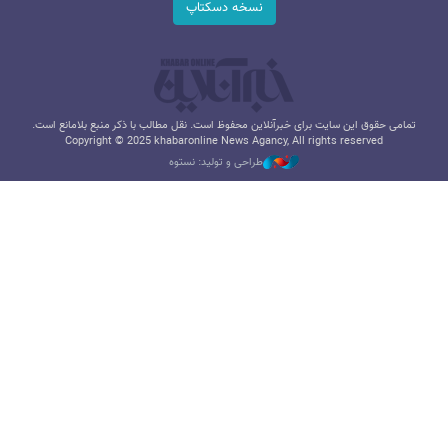
نسخه دسکتاپ
تمامی حقوق این سایت برای خبرآنلاین محفوظ است. نقل مطالب با ذکر منبع بلامانع است.
Copyright © 2025 khabaronline News Agancy, All rights reserved
طراحی و تولید: نستوه