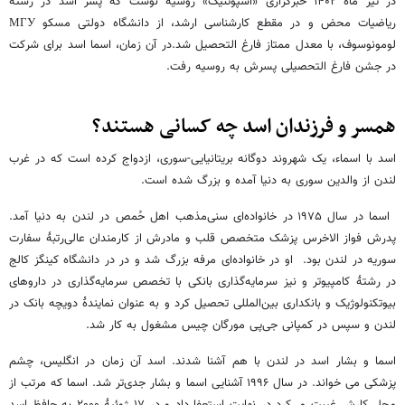
در تیر ماه ۱۴۰۲ خبرگزاری «اسپوتنیک» روسیه نوشت که پسر اسد در رشته
ریاضیات محض و در مقطع کارشناسی ارشد، از دانشگاه دولتی مسکو МГУ
لومونوسوف، با معدل ممتاز فارغ التحصیل شد.در آن زمان، اسما اسد برای شرکت
در جشن فارغ التحصیلی پسرش به روسیه رفت.
همسر و فرزندان اسد چه کسانی هستند؟
اسد با اسماء، یک شهروند دوگانه بریتانیایی-سوری، ازدواج کرده است که در غرب
لندن از والدین سوری به دنیا آمده و بزرگ شده است.
اسما در سال ۱۹۷۵ در خانواده‌ای سنی‌مذهب اهل حُمص در لندن به دنیا آمد.
پدرش فواز الاخرس پزشک متخصص قلب و مادرش از کارمندان عالی‌رتبهٔ سفارت
سوریه در لندن بود. او در خانواده‌ای مرفه بزرگ شد و در در دانشگاه کینگز کالج
در رشتهٔ کامپیوتر و نیز سرمایه‌گذاری بانکی با تخصص سرمایه‌گذاری در داروهای
بیوتکنولوژیک و بانکداری بین‌المللی تحصیل کرد و به عنوان نمایندهٔ دویچه بانک در
لندن و سپس در کمپانی جی‌پی مورگان چیس مشغول به کار شد.
اسما و بشار اسد در لندن با هم آشنا شدند. اسد آن زمان در انگلیس، چشم
پزشکی می خواند. در سال ۱۹۹۶ آشنایی اسما و بشار جدی‌تر شد. اسما که مرتب از
محل کارش غیبت می‌کرد در نهایت استعفا داد و در ۱۷ ژوئیهٔ ۲۰۰۰ به حافظ اسد