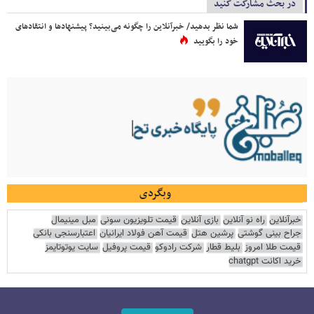
در بحث مشارکت کنید
شما نظر بدهید/ خبرآنلاین را چگونه می‌بینید؟ پیشنهادها و انتقادهای
خود را بگویید
وبگردی
خبرآنلاین
راه نو آنلاین
بازی آنلاین
قیمت تلویزیون سونی
مبل مینیمال
جراح بینی گوشتی
پرشین هتل
قیمت آهن فولاد ایرانیان
اعتبارسنجی بانکی
قیمت طلا امروز
بلیط قطار
شرکت رادوکو
قیمت پروفیل
سایت یوتوتایمز
خرید اکانت chatgpt