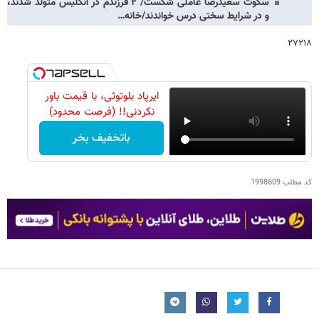
سکوت سعیدرضا عاملی شکست/ ۲ فرزندم در انگلیس متولد شدند،
و در شرایط سختی درس خواندند/خانه…
۲۷۲۱۸
ایرپاد بلوتوثی، با قیمت باور
نکردنی!! (فرصت محدود)
باتخفیف بخر
کد مطلب
1998609