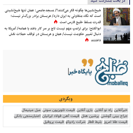
در بحث مشارکت کنید
شیخ‌نشین‌ها چگونه فکر می‌کنند؟/ مسجدجامعی: عمان تنها شیخ‌نشینی
است که نگاه متفاوتی به ایران دارد/ عربستان برادر بزرگ‌تر نیست؛
قدرت مسلط خلیج فارس است
ابوالفتح: برای ترامپ مهم نیست تاج بر سر کار باشد یا عمامه/ آمریکا به
دنبال تغییر حکومت نیست/ عمان و عربستان در توقف حملات نقش
داشتند
وبگردی
خبرآنلاین
راه نو آنلاین
بازی آنلاین
قیمت تلویزیون سونی
مبل مینیمال
جراح بینی گوشتی
پرشین هتل
قیمت آهن فولاد ایرانیان
اعتبارسنجی بانکی
قیمت طلا امروز
بلیط قطار
شرکت رادوکو
قیمت پروفیل