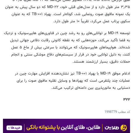
طبق گزارش THE War Zone، تصاویر نشان می‌دهد که MD-۱۹ تقریباً ۲٫۵ تا
۳٫۳۵ متر طول دارد و از مدل‌های قبلی خود، MD-۲۲ که دو سال پیش به عنوان
یک نمونه مافوق صوت رونمایی شد، کوتاه‌تر است. پهپاد TB-۰۰۱ که به عنوان
سکوی پرتاب عمل می‌کرد، تقریباً ۱۰ متر طول دارد.
توسعه MD-۱۹ بر توانایی‌های رو به رشد چین در فناوری‌های هایپرسونیک و نزدیک
به فضا تأکید می‌کند، حوزه‌هایی که به نقطه کانونی رقابت دفاعی جهانی تبدیل
شده‌اند. هواپیماهای هایپرسونیک که می‌توانند با سرعتی بیش از ماخ ۵ عمل
کنند، به دلیل توانایی خود در فرار از سیستم‌های دفاع موشکی سنتی و انجام
حملات دقیق، بسیار ارزشمند هستند.
ادغام موفق MD-۱۹ با پهپاد TB-۰۰۱ نیز نشان‌دهنده افزایش مهارت چین در
عملیات چند پلتفرمی است که پهپادها و وسایل نقلیه مافوق صوت را برای
دستیابی به مانورپذیری بین دامنه‌ای ترکیب می‌کند.
۳۲۲
کد مطلب
1998779