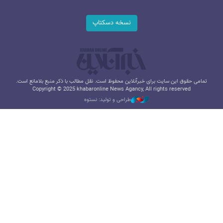
نسخه دسکتاپ
تمامی حقوق این سایت برای خبرآنلاین محفوظ است. نقل مطالب با ذکر منبع بلامانع است.
Copyright © 2025 khabaronline News Agancy, All rights reserved
طراحی و تولید: نستوه