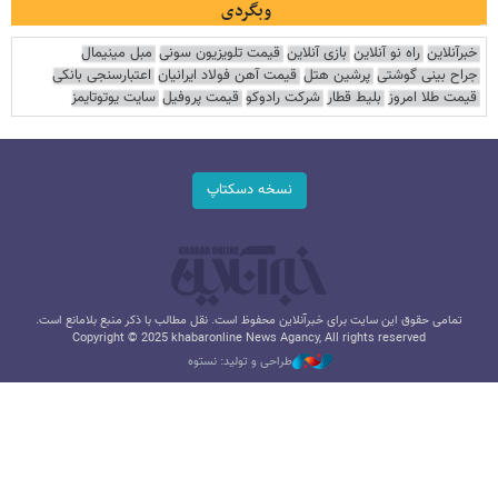
وبگردی
خبرآنلاین
راه نو آنلاین
بازی آنلاین
قیمت تلویزیون سونی
مبل مینیمال
جراح بینی گوشتی
پرشین هتل
قیمت آهن فولاد ایرانیان
اعتبارسنجی بانکی
قیمت طلا امروز
بلیط قطار
شرکت رادوکو
قیمت پروفیل
سایت یوتوتایمز
نسخه دسکتاپ
تمامی حقوق این سایت برای خبرآنلاین محفوظ است. نقل مطالب با ذکر منبع بلامانع است.
Copyright © 2025 khabaronline News Agancy, All rights reserved
طراحی و تولید: نستوه