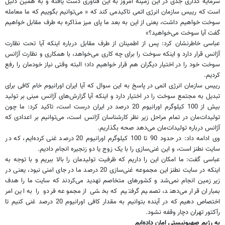
سرمایه گذاری جدی در این زمینه امروز به این فناوری دست یافته و به همین دلیل
است که رییس سازمان انرژی اتمی تاکیدمی کند که « می‌توانیم بگوییم که ما معامله
سوخت خواهیم داشت، یعنی از این به بعد ما پای میز مذاکره به طرف مقابل خواهیم
گفت آیا سوخت می‌خواهید؟»
عباسی خاطرنشان کرد: پس از اطمینان از طرف مقابل درباره اینکه آیا تحت نظارت
آژانس قرار دارد و اینکه سوخت را برای چه کاری می‌خواهد، با همکاری و نظارت آژانس
سوخت خود را در اختیار دیگران هم قرار خواهیم داد؛ البته وقتی نیاز خودمان را رفع
کردیم.
رییس سازمان انرژی اتمی در پاسخ به این سوال که آیا ایران اورانیوم خام کافی برای
تبدیل به مجتمع سوخت را در اختیار دارد و اینکه آیا گزارش‌های آژانس مبنی بر تولید
بیش از 100 کیلوگرم اورانیوم 20 درصد در ایران درست است، تاکید کرد: ما چون
تولیدات‌مان در تمام مراحل زیر نظر کارشناسان آژانس است، می‌توانیم بر اعدادی که
آژانس درباره تولیدات‌مان می‌دهد صحه بگذاریم.
وی ادامه داد: در حدود 90 تا 100 کیلوگرم اورانیوم 20 درصد غنی کرده‌ایم، که در
سایت نطنز است، و این غنی‌سازی را با یک زوج یا دو زنجیره انجام دادیم.
عباسی گفت: ما امکان این را داریم که ظرفیت تولیدمان را بالا ببریم و با توجه به
اینکه در سایت نطنز این مجموعه غنی‌سازی 20 درصد ما در جای امنی نبود، یعنی در
زیر زمین انجام نمی‌شد و کشورهای متخاصم تهدید می‌کردند که سایت ما را هدف
بمباران قرار می‌دهند، تصمیم گرفتیم که بخشی از مجموعه فردو را به این امر
اختصاص دهیم که در آینده بتوانیم به مقدار کافی اورانیوم 20 درصد غنی کنیم تا
رآکتور تهران دچار وقفه نشود.
به رژیم صهیونیستی امان داده‌ایم