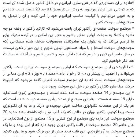
*علاوه بر آن دستاوردی که در غنی سازی اورانیوم در داخل کشور حاصل شده آن است
که ما توانایی غنی کردن اورانیوم به روش سانتریفیوژ را تا حد 20 درصد کسب کرده‌ایم
و به خوبی می‌توانیم با کیفیت مناسب اورانیوم خود را غنی کرده و آن را تبدیل به
مجتمع‌های سوخت کنیم.
* مجتمع سوخت صفحه‌ای رآکتور تهران باعث می‌شود که کارکرد رآکتور با وقفه مواجه
نشود و کاملا به سوخت ایرانی متکی باشیم و حتی این امکان را در آینده نزدیک برای
ما فراهم می‌کند که به عنوان یک صادرکننده محصولات ساخته شده هسته‌یی (که
مجتمع‌های سوخت است) و یا مواد هسته‌یی تبدیل شویم و این دور از ذهن نیست.
در حال حاضر این توان را داریم که نیاز داخلی خود را تامین کنیم و در آینده به صادرات
هم فکر خواهیم کرد.
* با قراردادن این مجتمع سوخت که اولین مجتمع سوخت ایرانی است، رآکتور
می‌تواند با اطمینان بیشتری به کار خود ادامه دهد؛ به ویژه که این مدلی از
مجتمع‌های سوخت است که به آن مجتمع سوخت کنترلی گفته می‌شود که قابلیت
حرکت میله‌های کنترل رآکتور در داخل این سوخت وجود دارد.
* این مجتمع از 14 صفحه سوخت ساخته شده است، و مجتمع‌های (نوع) استاندارد
دارای 19 صفحه هستند. بنابراین مجتمع از تعداد زیادی صفحه درست شده است که
هر یک از این صفحات تکنولوژی ساخت خیلی پیچیده‌ای دارند و ما به آن تکنولوژی
دست پیدا کردیم. رآکتور تهران در حالتی که یک قلب نو و تازه داشته باشد حدود 20
مجتمع سوخت نیاز دارد؛ پنج مجتمع از نوع کنترلی و 15 مجتمع از نوع استاندارد. در
حال حاضر 30 مجتمع سوخت در قلب رآکتور تهران وجود دارد که از قبل بوده و ما یک
مجتمع سوخت به آن افزودیم. این قلب نباید بیش از این بزرگ شود و ما برای کارکرد