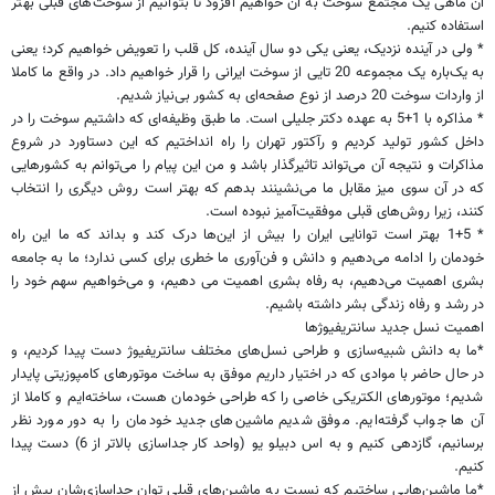
آن ماهی یک مجتمع سوخت به آن خواهیم افزود تا بتوانیم از سوخت‌های قبلی بهتر
استفاده کنیم.
* ولی در آینده نزدیک، یعنی یکی دو سال آینده، کل قلب را تعویض خواهیم کرد؛ یعنی
به یک‌باره یک مجموعه 20 تایی از سوخت ایرانی را قرار خواهیم داد. در واقع ما کاملا
از واردات سوخت 20 درصد از نوع صفحه‌ای به کشور بی‌نیاز شدیم.
* مذاکره با 1+5 به عهده دکتر جلیلی است. ما طبق وظیفه‌ای که داشتیم سوخت را در
داخل کشور تولید کردیم و رآکتور تهران را راه انداختیم که این دستاورد در شروع
مذاکرات و نتیجه آن می‌تواند تاثیرگذار باشد و من این پیام را می‌توانم به کشورهایی
که در آن سوی میز مقابل ما می‌نشینند بدهم که بهتر است روش دیگری را انتخاب
کنند، زیرا روش‌های قبلی موفقیت‌آمیز نبوده است.
* 1+5 بهتر است توانایی ایران را بیش از این‌ها درک کند و بداند که ما این راه
خودمان را ادامه می‌دهیم و دانش و فن‌آوری ما خطری برای کسی ندارد؛ ما به جامعه
بشری اهمیت می‌دهیم، به رفاه بشری اهمیت می دهیم، و می‌خواهیم سهم خود را
در رشد و رفاه زندگی بشر داشته باشیم.
اهمیت نسل جدید سانتریفیوژها
*ما به دانش شبیه‌سازی و طراحی نسل‌های مختلف سانتریفیوژ دست پیدا کردیم، و
در حال حاضر با موادی که در اختیار داریم موفق به ساخت موتورهای کامپوزیتی پایدار
شدیم؛ موتورهای الکتریکی خاصی را که طراحی خودمان هست، ساخته‌ایم و کاملا از
آن ها جواب گرفته‌ایم. موفق شدیم ماشین‌های جدید خودمان را به دور مورد نظر
برسانیم، گازدهی کنیم و به اس دبیلو یو (واحد کار جداسازی بالاتر از 6) دست پیدا
کنیم.
*ما ماشین‌هایی ساختیم که نسبت به ماشین‌های قبلی توان جداسازی‌شان بیش از