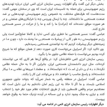
بخش دیگر این گفت وگو اظهارات رییس سازمان انرژی اتمی ایران درباره تهدیدهای
رژیم صهیونیستی برای حمله به تاسیسات ایران است که وی در سخنان مهمی گفت:
مدت‌هاست که طرف‌های مختلف، به خصوص رژیم صهیونیستی تهدیدهایی بر ضد
صنعت هسته‌یی ما داشته‌اند. چه با ارسال ویروس چه با خرابکاری‌های صنعتی و در
هر صورت موفق نشده‌اند که (حرکت) ما را کند و ما را از حرکت در مسیر هسته‌یی
خارج کنند.
عباسی گفت: مسیر هسته‌یی ما خطری برای کسی ندارد و کاملا صلح‌آمیز است ولی
رژیم صهیونیستی به طور کلی از پیشرفت هسته‌یی ما وحشت دارد، چون ما در
زمینه‌های دیگر پیشرفت کردیم که به توانمندی هسته‌یی رسیده‌ایم.
وی تاکید کرد: اگر اسراییل می‌توانست کاری صورت دهد از همان موقع که ما شروع
کرده بودیم می‌توانست با حمله نظامی جلوی ما را بگیرد.
رییس سازمان انرژی اتمی خاطرنشان کرد: در واقع آن‌ها هر کاری که می توانستند
کرده‌اند، مثل ترور دانشمندان هسته‌یی ایران. بنابراین اگر تا به حال حمله نظامی
نکرده‌اند به این دلیل است که نتوانسته‌اند و مطمئنا نیروهای نظامی ما بیکار
ننشسته‌اند و پاسخ مناسب را خواهند داد و می‌توانند این کار را بکنند.
عباسی گفت: اسراییل در منطقه رقمی به شمار نمی‌آید که بتواند جلوی جمهوری
اسلامی بایستد و ما اگر تا حالا به این رژیم امان داده‌ایم به این دلیل است که
معتقدیم مردم واقعی فلسطین باید از طریق انتخابات نظام مورد نظر خود را انتخاب
کنند و نیازی به جنگ وجود ندارد و این مساله در آینده نزدیک حتما به وقوع خواهد
پیوست.
دیگر اظهارات رئیس سازمان انرِژی اتمی در ادامه می آید: