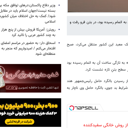
وزیر دفاع پاکستان:درهای توافق مکه بر
بسته نیست/جهان اسلام باید در مقابل
شود/ کمک به حل اختلاف میان کشورهای
اسلامی
به اتمام رسیده بود، در بتن فرو رفت و
رویترز: آمریکا فروش بیش از پنج هزار
به چند کشور عربی را تائید کرد
اسحاق‌ دار: به حضور در مراسم امضای 
 یک معبد این کشور منتقل می‌کرد، صبح
افتخار می‌کنم / امیدواریم که منجر به 
منطقه‌ای شود
لی روی هلی‌پدی که به تازگی ساخت آن به اتمام رسیده بود
در سطح بتنِ تازه نشست کرد.
ز رسیدن بالگرد حامل رئیس‌جمهور هند
ل شرایط بد جوی، بالگرد حامل وی ناچار به
 از روش خانگی سفیدکننده