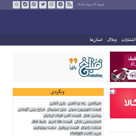
شنبه ۱۷ مرداد ۱۴۰۵
انتشارات
وبلاگ
استان‌ها
وبگردی
خبرآنلاین
راه نو آنلاین
بازی آنلاین
قیمت تلویزیون سونی
مبل مینیمال
جراح بینی گوشتی
پرشین هتل
قیمت آهن فولاد ایرانیان
اعتبارسنجی بانکی
قیمت طلا امروز
بلیط قطار
شرکت رادوکو
قیمت پروفیل
سایت یوتوتایمز
خرید اکانت chatgpt