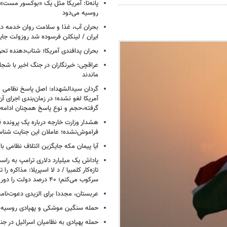
پانه‌تا: آمریکا مثل یک «بوکسور مست» 
روسیه می‌دود
بحران آب، غذا و سلامت روان خدمه در 
ایران / لینکلن فرسوده شد روزولت جا
بحران پدافندی آمریکا؛ شتاب‌دهنده تح
عراقچی: خبرنگاران در جنگ اخیر با شجا
ماندند
گردان سیدالشهداء: اصل پاسخ نظامی م
آمریکا لغو نشده؛ در زمان‌بندی اجرای 
گرفته،حجم و نوع پاسخ همچنان ادامه 
هشدار وزارت خارجه درباره یک پرونده ق
فراموش‌نشده؛ عاملان این جنایت شنا
آیا پیمان مکه جایگزین ائتلاف نظامی با
پاداش یک میلیارد دلاری ترامپ به راست
تازه‌کار کلمبیا / د لا اسپریلا: مذاکره را 
سرکوب می‌کنم؛ ۴۰ درصد دولت را دور می‌ریزم
عربستان، مجددا برای الزیدی دعوت‌نامه
حمله سنگین موشکی و پهپادی روسیه 
حمله پهپادی به نظامیان اسرائیل در جن