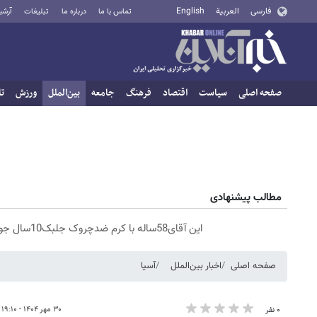
فارسی
العربية
English
تماس با ما
درباره ما
تبلیغات
آرشی
صفحه اصلی
سیاست
اقتصاد
فرهنگ
جامعه
بین‌الملل
ورزش
تا
مطالب پیشنهادی
این آقای58ساله با کرم ضدچروک جلبک10سال جوان شد(سفارش با تخفیف)
صفحه اصلی
اخبار بین‌الملل
آسیا
۳۰ مهر ۱۴۰۴ - ۱۹:۱۰
۰ نفر