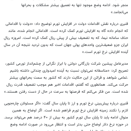
منجر شود. ادامه وضع موجود تنها به تعمیق بیشتر مشکلات و بحرانها
می‌انجامد.»
قنبری درباره نقش اقدامات دولت در افزایش تورم توضیح داد: «دولت با اقداماتی
که انجام داده گاه به افزایش تورم کمک کرده است. اقداماتی انجام شده، مانند
حذف سامانه نیما، که به تضعیف بیش از پیش ریال کمک کرده است. امروزه ریال
ایران جزو ضعیف‌ترین واحدهای پولی جهان است که بدون تردید نتیجه آن در سال
آینده افزایش نرخ تورم است.»
مدیرعامل پیشین شرکت بازرگانی دولتی با ابراز نگرانی از چشم‌انداز تورمی کشور،
تصریح کرد: «متاسفانه نمی‌توان نسبت به آینده امیدواری چندانی داشته باشیم
.تمامی شواهد و قرائن از این حکایت دارند که کشور به سمت بحرانهای بیشتر
حرکت می‌کند. همانطوری که گفتم، اقدامات اخیر هم موجب تضعیف قدرت ریال
شده است. من فکر می‌کنم که فرصتها به سرعت در حال از دست رفتن هستند.»
قنبری درباره پیش‌بینی نرخ تورم و ارز تا پایان سال گفت: «اگر مسئولان چاره‌جویی
لازم را نکنند زمینه افزایش نرخ تورم فراهم شده است. اگر اوضاع به همین
منوال ادامه یابد تا پایان سال تورم کشور به بیش از ۴۰ درصد هم می‌تواند برسد.
در حوزه نرخ دلار اوضاع حتی بدتر است و انتظار می‌رود در صورت ادامه وضع