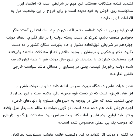
تشدید کننده مشکلات هستند. این مهم در شرایطی است که اقتصاد ایران
مدتهاست روی خوش به خود ندیده است و برای خروج از این وضعیت نیاز به
اقدامات فوری‌ دارد.»
او درباره چرایی عملکرد نامناسب تیم اقتصادی در چند ماه ابتدایی گفت: «اگر
بخواهم منصف باشم، نمی‌توانم دست بسته دولت را در نظر نگیرم. انصافا دولت
چهاردهم در شرایطی فوق‌العاده دشوار و حاد پذیرفت سکان کشور را به دست
بگیرد. دکتر پزشکیان و تیم‌شان با وجود اطلاعی که از مشکلات داشتند پذیرفتند
این مسئولیت خطرناک را بپذیرند. در عین حال دولت هم از همه توان تعریف
شده دولت برخوردار نیست. یعنی در بسیاری از مسائل مانند سیاست خارجی
نقشی ندارند.»
عضو هیات علمی دانشگاه تربیت مدرس ادامه داد: «ناتوانی دولت ناشی از
ابزارهای ناچیزی است که در دست قوه مجریه باقی مانده است و این بحران تا
جایی تشدید شده که حتی در بودجه به «نیروهای مسلح» یا «نهادهای خاص»
اجازه فروش نفت هم داده شده است. تو گویی دولت به مقام حسابدار تنزل یافته
و تنها باید لوایح بودجه‌ای را آماده کند و به مجلس ببرد. مشکلات بزرگ و ابزارهای
کم موجب یک بی عملی محسوس شده است.»
به گفته او دولت اگر نتواند به این وضعیت خاتمه بخشد، مسئولیت بحرانهای