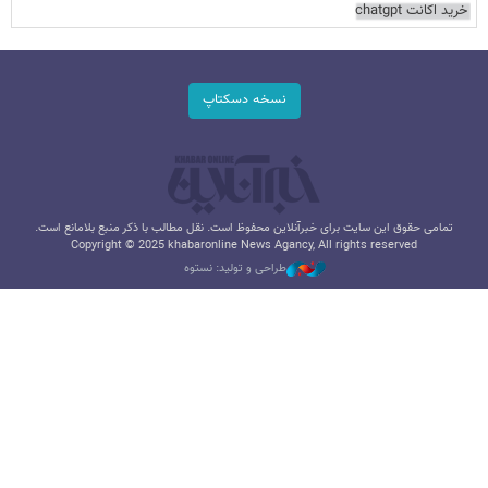
خرید اکانت chatgpt
نسخه دسکتاپ
تمامی حقوق این سایت برای خبرآنلاین محفوظ است. نقل مطالب با ذکر منبع بلامانع است.
Copyright © 2025 khabaronline News Agancy, All rights reserved
طراحی و تولید: نستوه