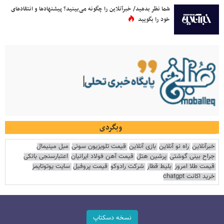
شما نظر بدهید/ خبرآنلاین را چگونه می‌بینید؟ پیشنهادها و انتقادهای
خود را بگویید
وبگردی
خبرآنلاین
راه نو آنلاین
بازی آنلاین
قیمت تلویزیون سونی
مبل مینیمال
جراح بینی گوشتی
پرشین هتل
قیمت آهن فولاد ایرانیان
اعتبارسنجی بانکی
قیمت طلا امروز
بلیط قطار
شرکت رادوکو
قیمت پروفیل
سایت یوتوتایمز
خرید اکانت chatgpt
نسخه دسکتاپ