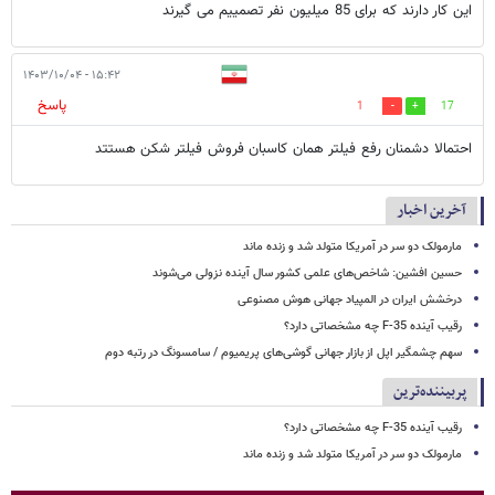
این کار دارند که برای 85 میلیون نفر تصمییم می گیرند
۱۵:۴۲ - ۱۴۰۳/۱۰/۰۴
پاسخ
1
17
احتمالا دشمنان رفع فیلتر همان کاسبان فروش فیلتر شکن هستتد
آخرین اخبار
مارمولک دو سر در آمریکا متولد شد و زنده ماند
حسین افشین: شاخص‌های علمی کشور سال آینده نزولی می‌شوند
درخشش ایران در المپیاد جهانی هوش مصنوعی
رقیب آینده F-35 چه مشخصاتی دارد؟
سهم چشمگیر اپل از بازار جهانی گوشی‌های پریمیوم / سامسونگ در رتبه دوم
پربیننده‌ترین
رقیب آینده F-35 چه مشخصاتی دارد؟
مارمولک دو سر در آمریکا متولد شد و زنده ماند