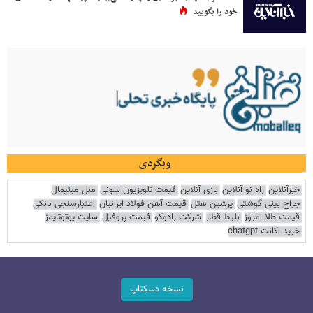
خود را بگویید
وبگردی
خبرآنلاین
راه نو آنلاین
بازی آنلاین
قیمت تلویزیون سونی
مبل مینیمال
جراح بینی گوشتی
پرشین هتل
قیمت آهن فولاد ایرانیان
اعتبارسنجی بانکی
قیمت طلا امروز
بلیط قطار
شرکت رادوکو
قیمت پروفیل
سایت یوتوتایمز
خرید اکانت chatgpt
نسخه دسکتاپ