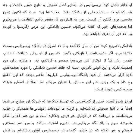
او خاطر نشان کرد: پرسپولیس در ابتدای فصل نمایش و نتایج خوبی داشت و چه
شد که او به سمت جدایی از باشگاه رفت صحبت‌ها زیاد است که اکنون زمان
مناسبی برای گفتن آن نیست. من به اندازه‌ای که مقصر باشم انتقادها را می‌پذیرم
اما هجمه‌های اخیر که گفته می‌شود، حسین بادامکی این مربی (گاریدو) را آورده
و… به دور از معرف خواهد بود.
بادامکی تصریح کرد: من از سال گذشته و تا به امروز در باشگاه پرسپولیس سمت
داشته‌ام و اگر مدیربرنامه یا بازیکنی بگوید که من از او ریالی دریافت کرده‌ام،
همین الان کلاً از فوتبال کنار می‌روم؛ همسر و فرزندم، پدر و مادرم برای من
اهمیت دارند و این خیلی نامردی است که فقط حسین بادامکی را مورد هجمه‌های
خود قرار می‌دهند. از خود باشگاه پرسپولیس خیلی‌ها مقصر بودند که این اتفاق
رخ داد و یک روزی هم این مسائل را عنوان می‌کنم اما اصلاً از اعضای هیئت
مدیره کسی نبوده است.
او در پایان گفت: خیلی از گزینه‌هایی که توسط بلاگرها نه خبرنگاران مطرح می‌شود
اصلاً ما با آنها صحبتی نداشته‌ایم و گزینه ما نبوده‌اند. فوتبالی‌ها همدیگر را خوب
می‌شناسند و می‌دانند که در فوتبال هر فردی چه‌کاره است و من هم خدا را شکر
همیشه سرم را بالا نگه می‌دارم هر مدیری اشتباه می‌کند و من هم مستثنی
نیستم و هر اندازه که در حضور گاریدو در پرسپولیس نقش داشته‌ام را قبول