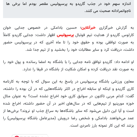
اندازه سهم خود در جذب گاریدو به پرسپولیس مقصر بودم اما برخی ها
ناجوانمرادانه صحبت می کنند.
به گزارش خبرگزاری
خبرآنلاین
؛ حسین بادامکی در خصوص جدایی خوان
کارلوس گاریدو از هدایت تیم فوتبال
پرسپولیس
اظهار داشت: جدایی گاریدو کاملاً
به صورت توافقی بوده و حقوق خود را تا ماه آخری که در پرسپولیس حضور
داشت، دریافت کرد و سایر مطالبات خود را بخشید و از تیم جدا شد.
او ادامه داد: گاریدو توافق نامه جدایی را با باشگاه به امضا رسانده و پول خود را
به صورت نقد دریافت کرده و امکان شکایت از باشگاه در فیفا را ندارد.
معاون ورزشی باشگاه پرسپولیس در پاسخ به این سوال که با توجه به کارنامه
کاری گاریدو و اینکه او سابقه اخراج در اکثر باشگاه‌هایی که در آن بوده را داشته،
گفت: کدام مربی تاکنون در سوابق کاری خود اخراج نشده است؟ به عنوان مثال
خوزه مورینیو از تیم‌هایی که در سال‌های اخیر در آن حضور داشته، اخراج شده
است و آیا این دلیل می‌شود که سایر باشگاه‌ها به سراغ جذب او نروند؟ برخی‌ها از
عمد می‌خواهند بادامکی و شخص رضا درویش (مدیرعامل باشگاه پرسپولیس) را
بزنند که این کار نمونه بارز نامردی است.