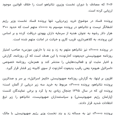
۲۰۱۶ که مصادف با دوران نخست وزیری نتانیاهو است را خلاف قوانین موجود
ارزیابی کرده است.
پرونده فساد در موضوع خرید زیردریایی، تنها پرونده فساد نخست وزیر رژیم
اشغالگر نیست و نتانیاهو در پرونده موسوم به «۱۰۰۰» متهم است که حدود ۳۰۰
هزار دلار رشوه به عنوان هدیه از سرمایه داران یهودی دریافت کرده و بر اساس
این پرونده، به کلاهبرداری، فریب کاری و خیانت در امانت متهم شده است.
در پرونده «۲۰۰۰» نیز نتانیاهو متهم به زد و بند با «ارنون موزس» صاحب امتیاز
روزنامه صهیونیستی «یدیعوت آحارنوت» با این هدف است که آن روزنامه، گزارش
و اخبار مثبت او و فعالیت‌هایش را منتشر کند و همزمان، روزنامه خصوصی
«اسرائیل هیوم» یعنی رقیب یدیعوت آحارنوت از سوی کابینه زیر فشار قرار گیرد.
افزون بر اینها، به گزارش روزنامه صهیونیستی «تایمز اسرائیل»، پر سر و صداترین
پرونده نتانیاهو، پرونده «۳۰۰۰» مربوط به خرید سه زیر دریایی از آلمان است؛
پرونده ای که در سال ۱۳۹۵ جنجال زیادی به پا کرد و برخی نمایندگان کنست
(پارلمان رژیم صهیونیستی) و سیاستمداران صهیونیست، نتانیاهو را زیر تیغ
انتقادات شدید قرار دادند.
پرونده «۴۰۰۰» نیز به مساله زد و بند نخست وزیر رژیم صهیونیستی با مالک