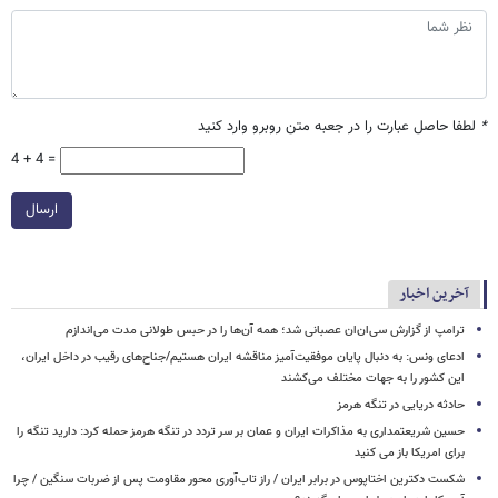
*
لطفا حاصل عبارت را در جعبه متن روبرو وارد کنید
4 + 4 =
ارسال
آخرین اخبار
ترامپ از گزارش سی‌ان‌ان عصبانی شد؛ همه آن‌ها را در حبس طولانی مدت می‌اندازم
ادعای ونس: به دنبال پایان موفقیت‌آمیز مناقشه ایران هستیم/جناح‌های رقیب در داخل ایران،
این کشور را به جهات مختلف می‌کشند
حادثه دریایی در تنگه هرمز
حسین شریعتمداری به مذاکرات ایران و عمان بر سر تردد در تنگه هرمز حمله کرد: دارید تنگه را
برای امریکا باز می کنید
شکست دکترین اختاپوس در برابر ایران / راز تاب‌آوری محور مقاومت پس از ضربات سنگین / چرا