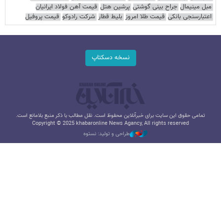
مبل مینیمال
جراح بینی گوشتی
پرشین هتل
قیمت آهن فولاد ایرانیان
اعتبارسنجی بانکی
قیمت طلا امروز
بلیط قطار
شرکت رادوکو
قیمت پروفیل
نسخه دسکتاپ
تمامی حقوق این سایت برای خبرآنلاین محفوظ است. نقل مطالب با ذکر منبع بلامانع است.
Copyright © 2025 khabaronline News Agancy, All rights reserved
طراحی و تولید: نستوه