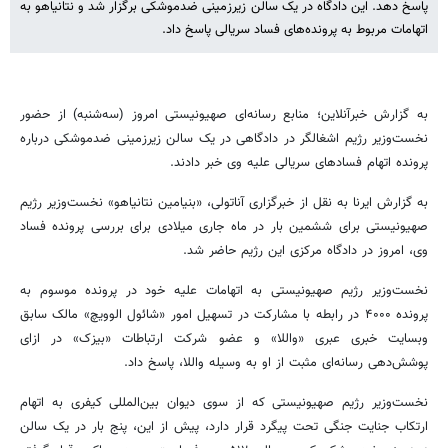
پاسخ دهد. این دادگاه در یک سالن زیرزمینی ضدموشکی برگزار شد و نتانیاهو به
اتهامات مربوط به پرونده‌های فساد سریالی پاسخ داد.
به گزارش خبرآنلاین؛ منابع رسانه‌ای صهیونیستی امروز (سه‌شنبه) از حضور
نخست‌وزیر رژیم اشغالگر در دادگاهی در یک سالن زیرزمینی ضدموشکی درباره
پرونده اتهام فسادهای سریالی علیه وی خبر دادند.
به گزارش ایرنا به نقل از خبرگزاری آناتولی، «بنیامین نتانیاهو» نخست‌وزیر رژیم
صهیونیستی برای ششمین بار در ماه جاری میلادی برای بررسی پرونده فساد
وی، امروز در دادگاه مرکزی این رژیم حاضر شد.
نخست‌وزیر رژیم صهیونیستی به اتهامات علیه خود در پرونده موسوم به
پرونده ۴۰۰۰ در رابطه با مشارکت در تسهیل امور «شائول الوویچ» مالک سابق
وبسایت خبری عبری «واللا» و عضو شرکت ارتباطات «بیزک» در ازای
پوشش‌دهی رسانه‌ای مثبت از او به وسیله واللا، پاسخ داد.
نخست‌وزیر رژیم صهیونیستی که از سوی دیوان بین‌المللی کیفری به اتهام
ارتکاب جنایت جنگی تحت پیگرد قرار دارد، پیش از این، پنج بار در یک سالن