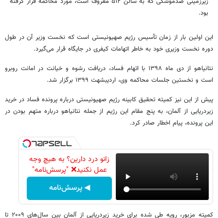
زیرزمینی ضدموشکی که به سالن ۵۱۲ معروف است، مورد محاکمه قرار گرفته
بود.
این اولین بار از زمان تأسیس رژیم صهیونیستی است که نخست وزیر آن در طول
دوره نخست وزیری خود به خاطر اتهامات کیفری در جایگاه قرار می‌گیرد.
نتانیاهو از دی ماه ۱۳۹۸ با اتهام فساد، دریافت رشوه و خیانت در امانت روبرو
است و نخستین جلسات محاکمه وی، اردیبشهت ۱۳۹۹ برگزار شد.
پیش از این نیز کمیته تحقیق کابینه رژیم صهیونیستی درباره پرونده فساد در خرید
زیردریایی از آلمان، به پنج مقام این رژیم از جمله نتانیاهو درباره متهم بودن در
این پرونده، پیام اخطار صادر کرد.
زانو درد دارین؟ به هیچ وجه
عمل نکنید❌ "پرسش‌نامه"
◀ پرسش‌نامه
کمیته مزبور، رویه طی شده برای خرید زیردریایی از آلمان بین سال‌های ۲۰۰۹ تا