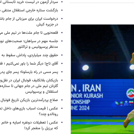
سردار آزمون در لیست خرید تابستانی ا
بازگشت ستاره خارجی استقلال منتفی 
درخواست ایران برای میزبانی از جام با
در جزیره کیش
قلعه‌نویی تا جام ملت‌ها در تیم ملی می
جلسه مهم در سپاهان؛ صحبت‌های نویدک
مدنظر پرسپولیس و تراکتور
حقوق چند میلیاردی، پاداش سقوط به 
آقای تاج! دیگر شما را باور نمی‌کنیم ؛ 
پسر مسی در راه بارسلونا؛ پسر جای پدر ر
بازیکنان بلاتکلیف فوتبال ایران در نقل‌وا
گلزنان تیم ملی در جام جهانی تا ستاره‌
استقلال و پرسپولیس
صلاح پردرآمدترین بازیکن تاریخ فوتبال
عکس | قیمت اسباب بازی‌های داخل تصو
رونالدو چند؟
عکس | تعطیلات دونفره امباپه و خانم ب
که برزیل را منفجر کرد!