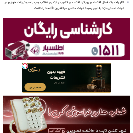
اظهارات یک فعال اقتصادی:رویکرد اقتصادی کشور در ابتدای انقلاب چپ زده بود/ رانت خواری در
دولت احمدی نژاد به اوج رسید/ دولت خاتمی موفقترین اقتصاد را داشت