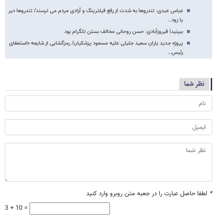
عباس عبدی: تندروها به شدت از رفع فیلترینگ و آزادی مردم می ترسند/ تندروها دیر
یا زود…
ببینید| فیروزآبادی: حسن روحانی مخالف بستن تلگرام بود
پروژه جدید یارانِ سعید جلیلی علیه مسعود پزشکیان/ رمزگشایی از شایعه «استعفای
رئیس…
نظر شما
*
لطفا حاصل عبارت را در جعبه متن روبرو وارد کنید
3 + 10 =