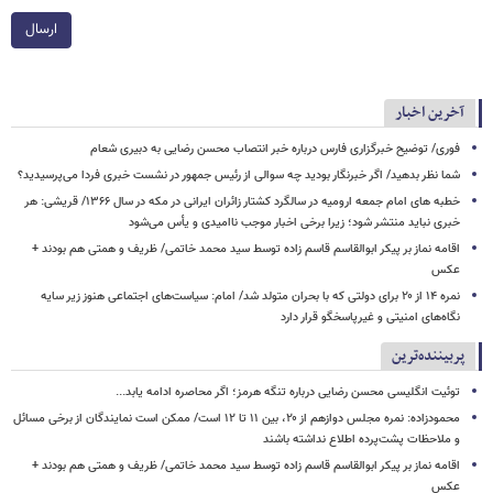
ارسال
آخرین اخبار
فوری/ توضیح خبرگزاری فارس درباره خبر انتصاب محسن رضایی به دبیری شعام
شما نظر بدهید/ اگر خبرنگار بودید چه سوالی از رئیس جمهور در نشست خبری فردا می‌پرسیدید؟
خطبه های امام جمعه ارومیه در سالگرد کشتار زائران ایرانی در مکه در سال ۱۳۶۶/ قریشی: هر
خبری نباید منتشر شود؛ زیرا برخی اخبار موجب ناامیدی و یأس می‌شود
اقامه نماز بر پیکر ابوالقاسم قاسم زاده توسط سید محمد خاتمی/ ظریف و همتی هم بودند +
عکس
نمره ۱۴ از ۲۰ برای دولتی که با بحران متولد شد/ امام: سیاست‌های اجتماعی هنوز زیر سایه
نگاه‌های امنیتی و غیرپاسخگو قرار دارد
پربیننده‌ترین
توئیت انگلیسی محسن رضایی درباره تنگه هرمز؛ اگر محاصره ادامه یابد...
محمودزاده: نمره مجلس دوازهم از ۲۰، بین ۱۱ تا ۱۲ است/ ممکن است نمایندگان از برخی مسائل
و ملاحظات پشت‌پرده اطلاع نداشته باشند
اقامه نماز بر پیکر ابوالقاسم قاسم زاده توسط سید محمد خاتمی/ ظریف و همتی هم بودند +
عکس