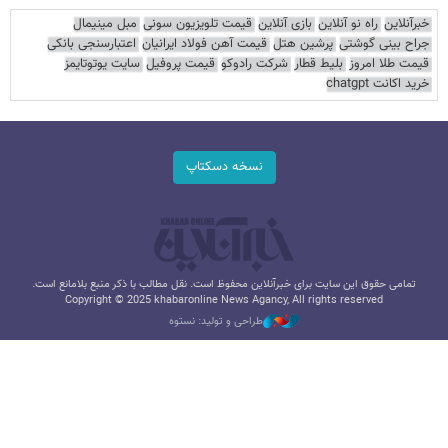
خبرآنلاین
راه نو آنلاین
بازی آنلاین
قیمت تلویزیون سونی
مبل مینیمال
جراح بینی گوشتی
پرشین هتل
قیمت آهن فولاد ایرانیان
اعتبارسنجی بانکی
قیمت طلا امروز
بلیط قطار
شرکت رادوکو
قیمت پروفیل
سایت یوتوتایمز
خرید اکانت chatgpt
نسخه دسکتاپ
تمامی حقوق این سایت برای خبرآنلاین محفوظ است. نقل مطالب با ذکر منبع بلامانع است.
Copyright © 2025 khabaronline News Agancy, All rights reserved
طراحی و تولید: نستوه