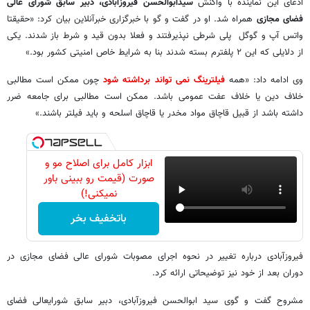
ادعای این نماینده با واکنش
سیدابوالحسن فیروزآبادی، دبیر سابق شورای عالی
فضای مجازی
همراه شد. او در گفت و گو با خبرگزاری خبرآنلاین بیان کرد: «حقیقتا
واتس آپ و گوگل پلی شرطی نپذیرفتند و فعلا بدون قید و شرط باز شدند. یکی
از دلایلی که این ۲ پلفترم بسته شدند بنا به شرایط خاص امنیتی کشور بود.»
وی ادامه داد: «همه
فیلترینگ نمی تواند برداشته شود
چون ممکن است مطالبی
خلاف دین یا خلاف عفت عمومی باشد. ممکن است مطالبی برای جامعه ضرر
داشته باشد از قبیل قاچاق مواد مخدر یا قاچاق اسلحه و باید فیلتر باشند.»
ابزار کامل برای اصلاح مو و
صورت (قیمت رو ببینی باور
نمیکنی!)
باتخفیف بخر
فیروزآبادی درباره تغییر در نحوه اجرای مصوبات شورای عالی فضای مجازی در
دوران بعد از خود نیز توضیحاتی ارائه کرد.
مشروح گفت و گوی سید ابوالحسن فیروزآبادی، دبیر سابق شورایعالی فضای