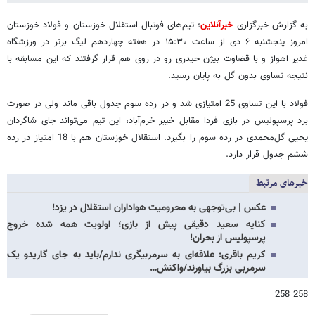
به گزارش خبرگزاری
خبرآنلاین
؛ تیم‌های فوتبال استقلال خوزستان و فولاد خوزستان
امروز پنجشنبه ۶ دی از ساعت ۱۵:۳۰ در هفته چهاردهم لیگ برتر در ورزشگاه
غدیر اهواز و با قضاوت بیژن حیدری رو در روی هم قرار گرفتند که این مسابقه با
نتیجه تساوی بدون گل به پایان رسید.
فولاد با این تساوی 25 امتیازی شد و در رده سوم جدول باقی ماند ولی در صورت
برد پرسپولیس در بازی فردا مقابل خیبر خرم‌آباد، این تیم می‌تواند جای شاگردان
یحیی گل‌محمدی در رده سوم را بگیرد. استقلال خوزستان هم با 18 امتیاز در رده
ششم جدول قرار دارد.
خبرهای مرتبط
عکس | بی‌توجهی به محرومیت هواداران استقلال در یزد!
کنایه سعید دقیقی پیش از بازی؛ اولویت همه شده خروج
پرسپولیس از بحران!
کریم باقری: علاقه‌ای به سرمربیگری ندارم/باید به جای گاریدو یک
سرمربی بزرگ بیاورند/واکنش…
258 258