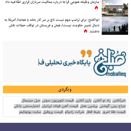
سازمان وظیفه عمومی فراجا درباره معافیت سربازان فراری اطلاعیه داد
ابوالفتح: برای ترامپ مهم نیست تاج بر سر کار باشد یا عمامه/ آمریکا به
دنبال تغییر حکومت نیست/ عمان و عربستان در توقف حملات نقش
داشتند
وبگردی
خبرآنلاین
راه نو آنلاین
بازی آنلاین
قیمت تلویزیون سونی
مبل مینیمال
جراح بینی گوشتی
پرشین هتل
قیمت آهن فولاد ایرانیان
اعتبارسنجی بانکی
قیمت طلا امروز
بلیط قطار
شرکت رادوکو
قیمت پروفیل
سایت یوتوتایمز