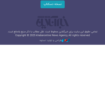
نسخه دسکتاپ
تمامی حقوق این سایت برای خبرآنلاین محفوظ است. نقل مطالب با ذکر منبع بلامانع است.
Copyright © 2025 khabaronline News Agancy, All rights reserved
طراحی و تولید: نستوه