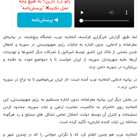
زانو درد دارین؟ به هیچ وجه
عمل نکنید❌ "پرسش‌نامه"
◀ پرسش‌نامه
اما، طبق گزارش خبرگزاری فرانسه، اتحادیه عرب، شامگاه پنج‌شنبه، در بیانیه‌ای
مغرضانه و ادعایی، بدون اشاره به جنایات رژیم صهیونیستی در سوریه و اشغال
شدن بخشی از خاک این کشور توسط اسرائیل یا تحرکات دیگر کشورها و تهدیدات
آن‌ها علیه شهروندان سوریه، از ایران خواست تا با «مواضع خود» به «فتنه و
بی‌ثباتی» در سوریه دامن نزند.
در بیانیه ادعایی اتحادیه عرب آمده است: «از ایران می‌خواهیم تا به نزاع در سوریه
دامن نزند.»
در بخش دیگر این بیانیه مغرضانه، بدون اشاره مستقیم به رژیم صهیونیستی، این
اتحادیه روی «احترام به حاکمیت، تمامیت ارضی و ثبات سوریه، محدود کردن
تسلیحات و کنترل آن توسط دولت، انحلال تمامی تشکل های مسلح و رد هرگونه
مداخله بی ثبات کننده خارجی» تأکید کرده است.
اتحادیه عرب هم چنین اعلام کرد که با نگرانی حوادثی را که در چندین شهر و