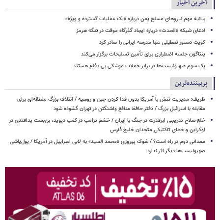
آخرین اخبار
بیانیه مهم نیروهای مسلح یمن درباره «یک عملیات گسترده و ویژه»
ادعای شبکه «الحدث» درباره ایجاد گذرگاه موقت در تنگه هرمز
کویت دستور تعطیلی تنها مدرسه ایرانی را صادر کرد
پنتاگون جلسه اضطراری برای تأمین تسلیحات برگزار می‌کند
یک‌ سوم صهیونیست‌ها در برابر حملات موشکی بی دفاع هستند
پربیننده‌ترین
ظریف: مدیریت تنش با آمریکا بدون فدا کردن چین و روسیه / ائتلاف بزرگ منطقه‌ای برای
مقابله با اسرائیل بزرگ / دفتر حافظ منافع واشنگتن در تهران گشوده شود
خلع سلاح تدریجی ابرقدرت در جنگ با ایران / خشم ترامپ در کمپ دیوید، بن‌بست پدافندی در
اوکراین و خطای تاکتیکی متحدان خلیج فارس
ممدانی دوم در راه است؟ / شوک پیروزی «محمد السید» به لابی اسراییل در آمریکا / پول‌پاشی
صهیونیست‌ها دیگر اثر ندارد