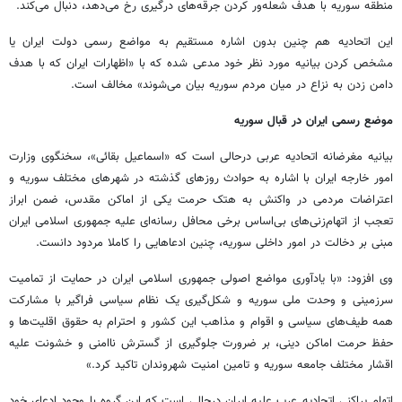
منطقه سوریه با هدف شعله‌ور کردن جرقه‌های درگیری رخ می‌دهد، دنبال می‌کند.
این اتحادیه هم چنین بدون اشاره مستقیم به مواضع رسمی دولت ایران یا
مشخص کردن بیانیه مورد نظر خود مدعی شده که با «اظهارات ایران که با هدف
دامن زدن به نزاع در میان مردم سوریه بیان می‌شوند» مخالف است.
موضع رسمی ایران در قبال سوریه
بیانیه مغرضانه اتحادیه عربی درحالی است که «اسماعیل بقائی»، سخنگوی وزارت
امور خارجه ایران با اشاره به حوادث روزهای گذشته در شهرهای مختلف سوریه و
اعتراضات مردمی در واکنش به هتک حرمت یکی از اماکن مقدس، ضمن ابراز
تعجب از اتهام‌زنی‌های بی‌اساس برخی محافل رسانه‌ای علیه جمهوری اسلامی ایران
مبنی بر دخالت در امور داخلی سوریه، چنین ادعاهایی را کاملا مردود دانست.
وی افزود: «با یادآوری مواضع اصولی جمهوری اسلامی ایران در حمایت از تمامیت
سرزمینی و وحدت ملی سوریه و شکل‌گیری یک نظام سیاسی فراگیر با مشارکت
همه طیف‌های سیاسی و اقوام و مذاهب این کشور و احترام به حقوق اقلیت‌ها و
حفظ حرمت اماکن دینی، بر ضرورت جلوگیری از گسترش ناامنی و خشونت علیه
اقشار مختلف جامعه سوریه و تامین امنیت شهروندان تاکید کرد.»
اتهام پراکنی اتحادیه عرب علیه ایران درحالی است که این گروه با وجود ادعای خود