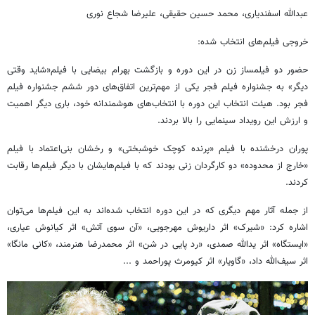
عبدالله اسفندیاری، محمد حسین حقیقی، علیرضا شجاع نوری
خروجی فیلم‌های انتخاب شده:
حضور دو فیلمساز زن در این دوره و بازگشت بهرام بیضایی با فیلم«شاید وقتی
دیگر» به جشنواره فیلم فجر یکی از مهم‌ترین اتفاق‌های دور ششم جشنواره فیلم
فجر بود. هیئت انتخاب این دوره با انتخاب‌های هوشمندانه خود، باری دیگر اهمیت
و ارزش این رویداد سینمایی را بالا بردند.
پوران درخشنده با فیلم «پرنده کوچک خوشبختی» و رخشان بنی‌اعتماد با فیلم
«خارج از محدوده» دو کارگردان زنی بودند که با فیلم‌هایشان با دیگر فیلم‌ها رقابت
کردند.
از جمله آثار مهم دیگری که در این دوره انتخاب شده‌اند به این فیلم‌ها می‌توان
اشاره کرد: «شیرک» اثر داریوش مهرجویی، «آن سوی آتش» اثر کیانوش عیاری،
«ایستگاه» اثر یدالله صمدی، «رد پایی در شن» اثر محمدرضا هنرمند، «کانی مانگا»
اثر سیف‌الله داد، «گاویار» اثر کیومرث پوراحمد و ...