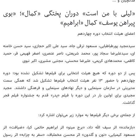
قدکچیان و ...
«لیلی با من است» دوران پختگی «کمال»؛ «بوی
پیراهن یوسف» کمال «ابراهیم»
اعضای هیئت انتخاب دوره چهاردهم
سیدمجید پورطباطبایی، مسعود ترقی جاه، سید علی اکبر حجازی، سید حسن خامنه
ای، سیدعلیرضا سجاد پور، محمد شریعتی، ناصر عنصری، اصغر فهیمی فر، حمید
کاظمی، محمدهادی کریمی، علیرضا محسنی، مجتبی مشیری، اکبر نبوی
پس از دو دوره که هیچ هیئت انتخابی برای فیلم‌ها تشکیل نشده بود؛ دوره
چهاردهم با حضور ۱۳ نفر هیئت انتخاب فیلم‌ها تشکیل شد که همگی سمت
مدیریتی در سازمان سینمایی و دیگر نهادهای سینمایی و فرهنگی داشتند. مجید
مجیدی برای اولین بار در این دوره با فیلم «پدر» قدم به جشنواره فیلم فجر
گذاشت.
از جمله‌ی برخی دیگر فیلم‌ها به موارد زیر می‌توان اشاره کرد:
«بازمانده» اثر سیف الله داد، «برج مینو» اثر ابراهیم حاتمی کیا، «ضیافت» اثر
مسعود کیمیایی، «نون و گلدون» اثر محسن مخملباف، «سفر به چزابه» اثر رسول