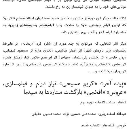
توانایی‌های خود را به عنوان فیلمساز زن به رخ بکشد.
نکته جالب دیگر این دوره از جشنواره حضور
حمید سمندریان استاد مسلم تئاتر بود
که اولین فیلم سینمایی خود را ساخت و با فیلم«تمام وسوسه‌های زمین»
به
جشنواره فیلم فجر رنگ و بوی متفاوتی داد.
دیگر آثار انتخابی که می‌توان به چند مورد آن اشاره کرد: «ریحانه» اثر علیرضا
ریئسیان، «زیر بام‌های شهر» اثر اصغر هاشمی، «دندان مار» اثر مسعود کیمیایی،
«پول خارجی» اثر رخشان بنی‌اعتماد، «مهاجر» اثر ابراهیم حاتمی کیا، «مشق شب»
اثر عباس کیارستمی، «کلوزآپ، نمای نزدیک» اثر عباس کیارستمی، «عبور از غبار»
اثر پوران درخشنده و ... .
«پرده آخر» «کریم مسیحی» تراز درام و فیلمسازی،
«عروس» «افخمی» بازگشت ستاره‌ها به سینما
اعضای هیئت انتخاب دوره نهم
عبدالله اسفندریاری، محمدعلی حسین نژاد، محمدحسین حقیقی
خروجی فیلم‌های انتخاب شده: