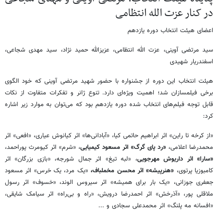
در کنار عزت الله انتظامی
اعضای هیئت انتخاب دوره یازدهم
سید مرتضی آوینی، عزت الله انتظامی، عزیزالله حمید نژاد، سید مهدی شجاعی،
اسفندریار شهیدی
هیئت انتخاب این دوره از جشنواره با حضور شهید مرتضی آوینی که خود الگوی
برخی فیلمسازان شد؛ اهمیت ویژه‌ای دارد. تنوع ژانر و تفکرات متفاوت از نکات
قابل توجه فیلم‌های انتخاب شده دوره یازدهم بود که می‌توان به موارد زیر اشاره
کرد:
«از کرخه تا راین» اثر ابراهیم حاتمی کیا، «آبادانی‌ها» اثر کیانوش عیاری، «افعی» اثر
محمدرضا اعلامی،
«رد پای گرگ» اثر مسعود کیمیایی
، «شرم» اثر کیومرث پوراحمد،
«سارا» اثر داریوش مهرجویی
، «لبه تیغ» اثر جمال شورجه، «بازی بزرگان» اثر
کامبوزیا پرتوی،
«هنرپیشه» اثر محسن مخملباف،
«یک مرد، یک خرس» اثر مسعود
جعفری جوزانی، «یک بار برای همیشه» اثر سیروس الوند، «خسوف» اثر رسول
ملاقلی پور، «آذرخش» اثر احمدرضا درویش، «راه و بی‌راه» اثر سیامک شایقی،
«افسانه مه پلنگ» اثر محمدعلی سجادی و ...