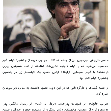
حضور داریوش مهرجویی نیز از جمله اتفاقات مهم این دوره از جشنواره فیلم فجر
محسوب می‌شود که با فیلم «اجاره نشین‌ها» شناخته تر شد. همچنین پوران
درخشنده با فیلم سینمایی «رابطه» اولین حضور یک فیلمساز زن در پنجمین
جشنواره فیلم فجر بود.
از جمله فیلم‌ها و کارگردانانی که در این دوره حضور داشتند به موارد زیر می‌توان
اشاره کرد:
«بی‌بی چلچله» اثر کیومرث پوراحمد، «پرواز در شب» اثر رسول ملاقلی پور،
«دستفروش» اثر محسن مخملباف، «شیر سنگی» اثر مسعود جعفری جوزانی، «شبح