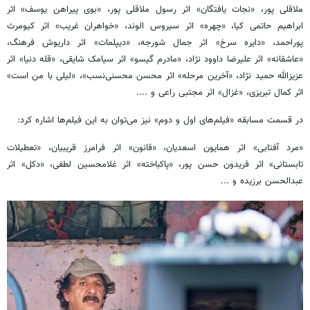
ملاقلی پور، «نجات یافتگان» اثر رسول ملاقلی پور، «بوی پیراهن یوسف» اثر
ابراهیم حاتمی کیا، «چهره» اثر سیروس الوند، «خواهران غریب» اثر کیومرث
پوراحمد، «دایره سرخ» اثر جمال شورجه، «دیپلمات» اثر داریوش فرهنگ،
«عاشقانه» اثر علیرضا داوود نژاد، «مادرم گیسو» اثر سیامک شایقی، «قله دنیا» اثر
عزیزالله حمید نژاد، «آخرین مرحله» اثر محسن محسنی‌نسب»، «لیلی با من است»
اثر کمال تبریزی، «غزال» اثر مجتبی راعی و ....
در قسمت مسابقه «فیلم‌های اول و دوم» نیز می‌توان به این فیلم‌ها اشاره کرد:
«مرد آفتابی» اثر همایون اسعدیان، «قانون» اثر فرامرز قریبیان، «تعطیلات
تابستانی» اثر فریدون حسن پور، «پاکباخته» اثر غلامحسین لطفی، «دکل» اثر
عبدالحسن برزیده و ...