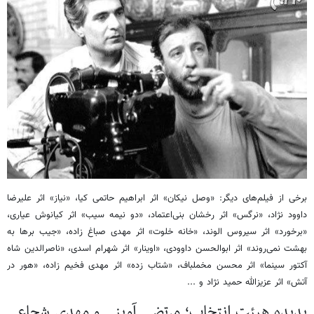
برخی از فیلم‌های دیگر: «وصل نیکان» اثر ابراهیم حاتمی کیا، «نیاز» اثر علیرضا
داوود نژاد، «نرگس» اثر رخشان بنی‌اعتماد، «دو نیمه سیب» اثر کیانوش عیاری،
«برخورد» اثر سیروس الوند، «خانه خلوت» اثر مهدی صباغ زاده، «جیب برها به
بهشت نمی‌روند» اثر ابوالحسن داوودی، «اوینار» اثر شهرام اسدی، «ناصرالدین شاه
آکتور سینما» اثر محسن مخملباف، «شتاب زده» اثر مهدی فخیم زاده، «هور در
آتش» اثر عزیزالله حمید نژاد و ...
پدیده هیئت انتخاب؛ مرتضی آوینی و مهدی شجاعی