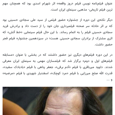
عنوان فیلم‌نامه نویس فیلم «روز واقعه» اثر شهرام اسدی بود که همچنان مهم
ترین فیلم تاریخی- مذهبی سینمای ایران است.
دیگر نکته‌ی این دوره از جشنواره حضور فیلمی از سید علی سجادی حسینی بود
که بر اثر حادثه سر صحنه فیلمبرداری جان خود را از دست داد و برادرش فرید
سجادی حسینی فیلم را به اتمام رساند. با این حال فیلم سینمایی «خط آتش» که
اثری مشترک از برادران سجادی حسینی هست؛ در سیزدهمین جشنواره فیلم فجر
حضور داشت.
در این دوره فیلم‌های دیگری نیز حضور داشتند که در بخشی با عنوان «مسابقه
فیلم‌های اول و دوم» برگزار شد که فیلمسازان مهمی به سینمای ایران معرفی
شدند. داوود میرباقری با فیلم «آدم برفی»، جعفر پناهی با فیلم «بادبادک سفید»،
قدرت الله صلح میرزایی با فیلم «مرد کوچک»، اسفندیار شهیدی با فیلم «مرضیه»
و ...