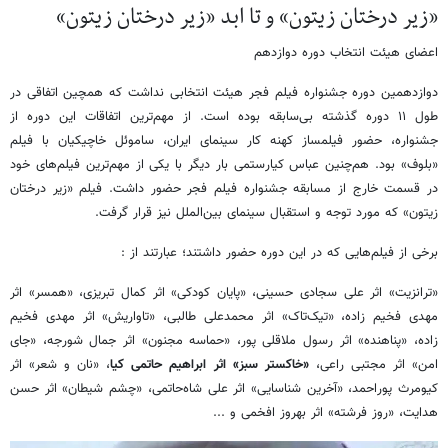
«زیر درختان زیتون» و تا ابد «زیر درختان زیتون»
اعضای هیئت انتخاب دوره دوازدهم
دوازدهمین دوره جشنواره فیلم فجر هیئت انتخابی نداشت که همچین اتفاقی در
طول ۱۱ دوره گذشته بی‌سابقه بوده است. از مهم‌ترین اتفاقات این دوره از
جشنواره، حضور فیلمساز کهنه کار سینمای ایران، ساموئل خاچیکیان با فیلم
«بلوف» بود. هم‌چنین عباس کیارستمی بار دیگر با یکی از مهم‌ترین فیلم‌های خود
در قسمت خارج از مسابقه جشنواره فیلم فجر حضور داشت. فیلم «زیر درختان
زیتون» که مورد توجه و استقبال سینمای بین‌الملل نیز قرار گرفت.
برخی از فیلم‌هایی که در این دوره حضور داشتند؛ عبارتند از :
«ترانزیت» اثر علی سجادی حسینی، «پایان کودکی» اثر کمال تبریزی، «همسر» اثر
مهدی فخیم زاده، «تیک‌تاک» اثر محمدعلی طالبی، «تاواریش» اثر مهدی فخیم
زاده، «پناهنده» اثر رسول ملاقلی پور، «حماسه مجنون» اثر جمال شورجه، «جای
امن» اثر مجتبی راعی،
«خاکستر سبز» اثر ابراهیم حاتمی کیا
، «نان و شعر» اثر
کیومرث پوراحمد، «آخرین شناسایی» اثر علی شاه‌حاتمی، «چشم شیطان» اثر حسن
هدایت، «روز فرشته» اثر بهروز افخمی و ...