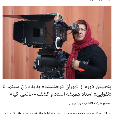
پنجمین دوره از «پوران درخشنده» پدیده زن سینما تا
«تقوایی» استاد همیشه استاد و کشف «حاتمی کیا»
اعضای هیئت انتخاب دوره پنجم
عبدالله اسفندریاری، محمدمهدی حیدریان، علیرضا شجاع نوری، محمدباقر کریمیان