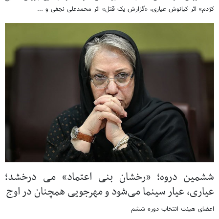
کژدم» اثر کیانوش عیاری، «گزارش یک قتل» اثر محمدعلی نجفی و ...
ششمین دروه؛ «رخشان بنی اعتماد» می درخشد؛
عیاری، عیار سینما می‌شود و مهرجویی همچنان در اوج
اعضای هیئت انتخاب دوره ششم