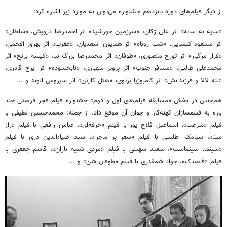
از دیگر فیلم‌های دوره پانزدهم جشنواره می‌توان به موارد زیر اشاره کرد:
«سایه به سایه» اثر علی ژکان، «سرزمین خورشید» اثر احمدرضا درویش، «سلطان»
اثر مسعود کیمیایی، «شب روباه» اثر همایون اسعدیان، «عقرب» اثر بهروز افخمی،
«فرار مرگبار» اثر تورج منصوری، «طوفان» اثر محمدرضا بزرگ نیا، «کیسه برنج» اثر
محمدعلی طالبی، «مسافر جنوب» اثر پرویز شهبازی، «نابخشوده» اثر ایرج قادری،
«ننه لالا و فرزندانش» اثر کامبوزیا پرتوی، «هتل کارتن» اثر سیروس الوند و ...
هم‌چنین در بخش «مسابقه فیلم‌های اول و دوم» جشنواره فیلم فجر فرصتی چند
باره به فیلمسازان کهنه‌کار و جوان آن موقع داد. از جمله: محمدحسین لطیفی با
فیلم «سرعت»، اسماعیل فلاح پور با فیلم «حرفه‌ای»، عباس رافعی با فیلم «راز
مینا»، سیامک اطلسی با فیلم «سفر پر ماجرا»، سید ضیاءالدین دری با فیلم
«سینما، سینماست»، سعید سهیلی با فیلم «مردی شبیه باران»، قاسم جعفری با
فیلم «قاصدک»، جواد شمقدری با فیلم «طوفان شن» و ...