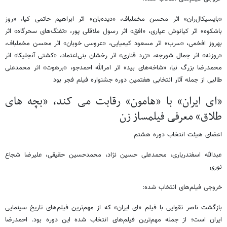
«بایسیکال‌ران» اثر محسن مخملباف، «دیده‌بان» اثر ابراهیم حاتمی کیا، «روز
باشکوه» اثر کیانوش عیاری، «افق» اثر رسول ملاقلی پور، «تفنگ‌های سحرگاه» اثر
بهروز افخمی، «سرب» اثر مسعود کیمیایی، «عروسی خوبان» اثر محسن مخملباف،
«روزنه» اثر جمال شورجه، «زرد قناری» اثر رخشان بنی‌اعتماد، «کشتی آنجلیکا» اثر
محمدرضا بزرگ نیا، «شاخه‌های بید» اثر امرالله احمدجو، «برهوت» اثر محمدعلی
طالبی از جمله آثار انتخابی هفتمین دوره جشنواره فیلم فجر بود
«ای ایران» با «هامون» رقابت می کند، «بچه های
طلاق» معرفی فیلمساز زن
اعضای هیئت انتخاب دوره هشتم
عبدالله اسفندریاری، محمدعلی حسین نژاد، محمدحسین حقیقی، علیرضا شجاع
نوری
خروجی فیلم‌های انتخاب شده:
بازگشت ناصر تقوایی با فیلم «ای ایران» که از مهم‌ترین فیلم‌های تاریخ سینمایی
ایران است؛ از جمله مهم‌ترین فیلم‌های انتخاب شده این دوره بود. احمدرضا