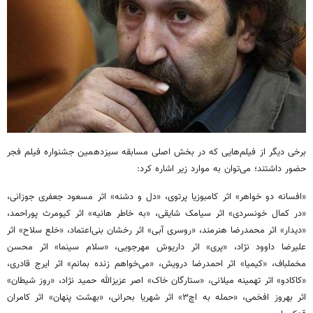
برخی دیگر از فیلم‌هایی که در بخش اصلی مسابقه سیزدهمین جشنواره فیلم فجر
حضور داشتند؛ می‌توان به موارد زیر اشاره کرد:
«افسانه دو خواهر» اثر کامبوزیا پرتوی، «دل و دشنه» اثر مسعود جعفری جوزانی،
«در کمال خونسردی» اثر سیامک شایقی، «به خاطر هانیه» اثر کیومرث پوراحمد،
«دیدار» اثر محمدرضا هنرمند، «روسری آبی» اثر رخشان بنی‌اعتماد، «خلع سلاح» اثر
علیرضا داوود نژاد، «پری» اثر داریوش مهرجویی، «سلام سینما» اثر محسن
مخملباف، «کیمیا» اثر احمدرضا درویش، «می‌خواهم زنده بمانم» اثر ایرج قادری،
«کاکادو» اثر تهمینه میلانی، «ستارگان خاک» اصر عزیزالله حمید نژاد، «روز شیطان»
اثر بهروز افخمی، «حمله به اچ۳» اثر شهریا بحرانی، «بهشت پنهان» اثر کامران