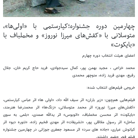
چهارمین دوره جشنواره؛کیارستمی با «اولی‌ها»،
متوسلانی با «کفش‌های میرزا نوروز» و مخملباف با
«بایکوت»
اعضای هیئت انتخاب دوره چهارم
محمد خزاعی ، مجید بهمن پور، کمال سیدجوادی، فرید حاج کریم خان، جلال
رفیع، مهدی فرید زاده، منوچهر محمدی
خروجی فیلم‌های انتخاب شده:
فیلم‌هایی هم‌چون: «زیر باران» اثر سیف الله داد، «اولی ها» اثر عباس کیارستمی،
«کفش‌های میرزا نوروز» اثر محمد متوسلانی، «زنگ‌ها» اثر محمدرضا هنرمند،
«بایکوت» اثر محسن مخملباف، «اتوبوس» اثر یدالله صمدی، «بلمی به سوی
ساحل» اثر رسول ملاقلی پور، «تشریفات» اثر مهدی فخیم زاده، «تنوره دیو» اثر
کیانوش عیاری، «جاده های سرد» اثر مسعود جعفری جوزانی در چهارمین جشنواره
فیلم فجر حضور داشتند.