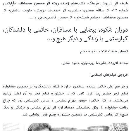
بلیط» اثر داریوش فرهنگ،
«شب‌های زاینده رود» اثر محسن مخملباف
، «آپارتمان
شماره ۱۳» اثر یدالله صمدی، «ابلیس» اثر احمدرضا درویش، «نوبت عاشقی» اثر
محسن مخملباف، «چشم شیشه‌ای» اثر حسین قاسمی‌جامی و ...
دوران شکوه، بیضایی با مسافران، حاتمی با دلشدگان،
کیارستمی با زندگی و دیگر هیچ و...
اعضای هیئت انتخاب دوره دهم
محمد آفریده، علیرضا رییسیان، حمید محبی
خروجی فیلم‌های انتخابی:
و باز هم علی حاتمی سعدی سینمای ایران با فیلم «دلشدگان» در دهمین جشنواره
فیلم فجر حضور پیدا کرد. نامی که در جشنواره فیلم فجر به آن اعتبار زیادی
می‌بخشد. در کنار حاتمی، حضور بهرام بیضایی و عباس کیارستمی بود که چراغ
رقابت جشنواره را رونق بخشیدند. «مسافران» اثر بهرام بیضایی و «رندگی و دیگر
هیچ» اثر عباس کیارستمی در دهمین جشنواره فیلم فجر رونمایی شد.