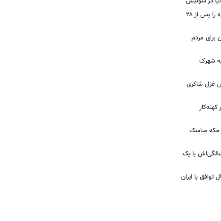
دنیا در سوئیس
ببینید | شادمهر عقیلی آهنگ «گل یاس» را پس از ۲۸
ن برای مردم
 به شهرک
ش غزل شاکری
کهنه‌کار
ر مکه مناسک
 | جشن تولد لیلا اوتادی در ۴۳ سالگی‌اش با یک
ل توافق با ایران