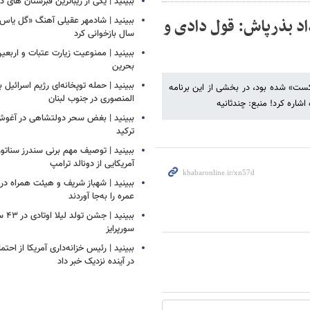
ببینید | یکی از زیباترین قبرستان های 
اد بذرپاش: قول دادی و
سال بازخوانی کرد
ببینید | ممنوعیت زیارت عتبات و اربعی
بحرین
ببینید | حمله توپخانه‌ای رژیم اسرائیل
کست» شده بود، در بخشی از این برنامه
المنصوری در جنوب لبنان
شاره کرد! منبع: چندثانیه
ببینید | بغض سحر دولتشاهی در آغو
ترکید
ببینید | توصیف مهم برنی سندرز سناتور 
آمریکایی از دونالد ترامپ
ببینید | شهباز شریف و هیئت همراه د
عمره را به‌جا آوردند
ببینید
سورپرایز
ببینید | رئیس خزانه‌داری آمریکا از احتما
در آینده نزدیک خبر داد