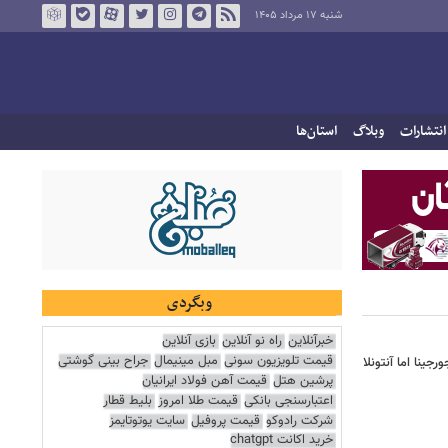
شنبه ۱۷ مرداد ۱۴۰۵
انتشارات
وبلاگ
استان‌ها
وبگردی
خبرآنلاین
راه نو آنلاین
بازی آنلاین
قیمت تلویزیون سونی
مبل مینیمال
جراح بینی گوشتی
ینا اما آنتونلا
پرشین هتل
قیمت آهن فولاد ایرانیان
اعتبارسنجی بانکی
قیمت طلا امروز
بلیط قطار
شرکت رادوکو
قیمت پروفیل
سایت یوتوتایمز
خرید اکانت chatgpt