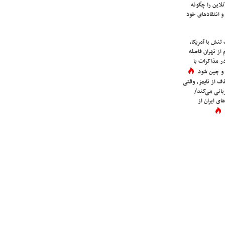
لاین را چگونه
و انتقادهای خود
نش با آمریکا،
از تهران فاصله
در مذاکرات با
 و چین شود
در QS تا حذف از تایمز، وقتی
بانی می‌کند/
ی ایران از