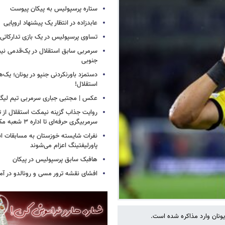
ستاره پرسپولیس به پیکان پیوست
عابدزاده در انتظار یک پیشنهاد اروپایی
تساوی پرسپولیس در یک بازی تدارکاتی
سرمربی سابق استقلال در یک‌قدمی نیم
جنوبی
دستمزد باورنکردنی جنپو در یونان؛ یک‌هف
استقلال!
عکس | مجتبی جباری سرمربی تیم لیگ
روایت جذاب گزینه نیمکت استقلال از تر
سرمربیگری حرفه‌ای تا اداره ۳ شعبه مک‌دونالد!
نفرات شایسته خوزستان به مسابقات ان
پاورلیفتینگ اعزام می‌شوند
هافبک سابق پرسپولیس در پیکان
افشای نقشه ترور مسی و رونالدو در آمر
ونان وارد مذاکره شده است.