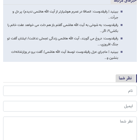
خبرهای مرتبط
ببینید | رفیقدوست: انصافا در عمرم هوشیارتر از آیت الله هاشمی ندیدم/ پر دل و
جرأت…
رفیقدوست: به شوخی به آیت الله هاشمی گفتم باز هم دلت می خواهد عفت خانم را
بکشی؟/ اگر…
رفیقدوست: دروغ می گویند، آیت الله هاشمی زندگی تجملی نداشت/ ایشان گفت تو
جنگ افروزی،…
ببینید | ماجرای عزل رفیقدوست توسط آیت الله هاشمی/ گفت برو در وزارتخانه‌ات
بنشین و…
نظر شما