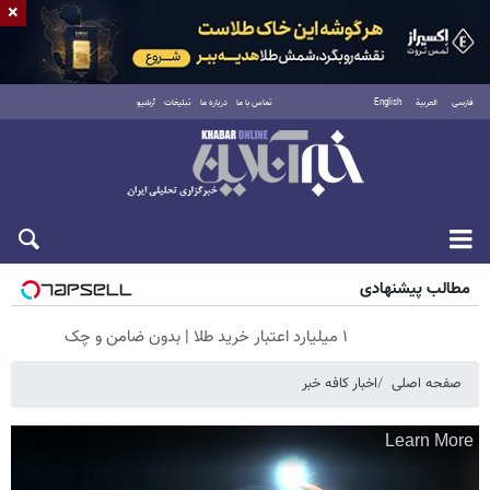
×
فارسی
العربية
English
تماس با ما
درباره ما
تبلیغات
آرشیو
پنجشنبه ۱۵ مرداد ۱۴۰۵
مطالب پیشنهادی
۱ میلیارد اعتبار خرید طلا | بدون ضامن و چک
صفحه اصلی
اخبار کافه خبر