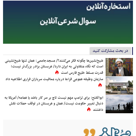
در بحث مشارکت کنید
شیخ‌نشین‌ها چگونه فکر می‌کنند؟/ مسجدجامعی: عمان تنها شیخ‌نشینی
است که نگاه متفاوتی به ایران دارد/ عربستان برادر بزرگ‌تر نیست؛
قدرت مسلط خلیج فارس است
سازمان وظیفه عمومی فراجا درباره معافیت سربازان فراری اطلاعیه داد
ابوالفتح: برای ترامپ مهم نیست تاج بر سر کار باشد یا عمامه/ آمریکا به
دنبال تغییر حکومت نیست/ عمان و عربستان در توقف حملات نقش
داشتند