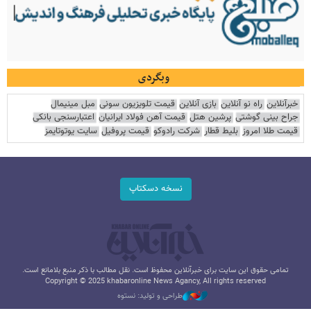
وبگردی
خبرآنلاین
راه نو آنلاین
بازی آنلاین
قیمت تلویزیون سونی
مبل مینیمال
جراح بینی گوشتی
پرشین هتل
قیمت آهن فولاد ایرانیان
اعتبارسنجی بانکی
قیمت طلا امروز
بلیط قطار
شرکت رادوکو
قیمت پروفیل
سایت یوتوتایمز
نسخه دسکتاپ
تمامی حقوق این سایت برای خبرآنلاین محفوظ است. نقل مطالب با ذکر منبع بلامانع است.
Copyright © 2025 khabaronline News Agancy, All rights reserved
طراحی و تولید: نستوه