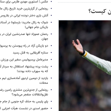
عکس | استوری مهدی طارمی برای ستاره 
رونمایی از گران‌ترین خرید تاریخ رئال ما
آتش بازی دختر دونده ایرانی در بلاروس
شوک به رئال مادرید؛ بارسلونا در آستا
بازیکن جام جهانی!
رحمان عموزاد تنها صدرنشین ایران در برت
جهان
دو بازیکن آزاد در راه پیوستن به پرسپ
ستاره آفریقایی به قتل رسید
مدیرعامل پرسپولیس سفیر این ورزش 
پشت پرده پیشنهاد استقلال به سردار آز
که به سهراب داده بودند!
بازدید از دومین اردوی آماده‌سازی تیم م
محلات
رونمایی از جدی‌ترین مشتری رامین رضا
نقل‌وانتقالات منفجر می‌شود؟
پای پلیس به حذف کره جنوبی از جام جه
حضور اسدی در نشست هیأت اجرایی کن