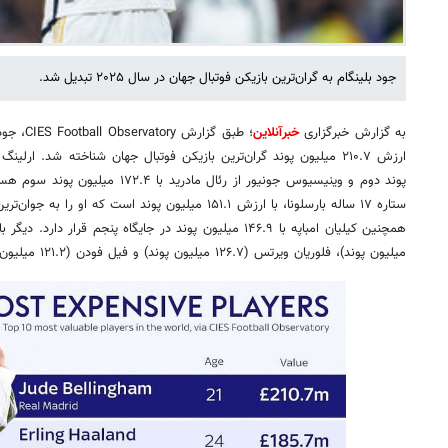
جود بلینگام به گران‌ترین بازیکن فوتبال جهان در سال ۲۰۲۵ تبدیل شد.
به گزارش خبرگزاری
خبرآنلاین
؛ طبق گزارش CIES Football Observatory، جود بلینگام، هافبک ۲۱ ساله
پوند دوم و وینیسیوس جونیور از رئال ماد
ستاره ۱۷ ساله بارسلونا، با ارزش ۱۵۱.۱ میلیون پوند است که 
میلیون پوند)، فلوریان ویرتس (۱۲۶.۷ میلیون پوند) و فیل فودن (۱۲۱.۲ میلیون پوند) هستند.