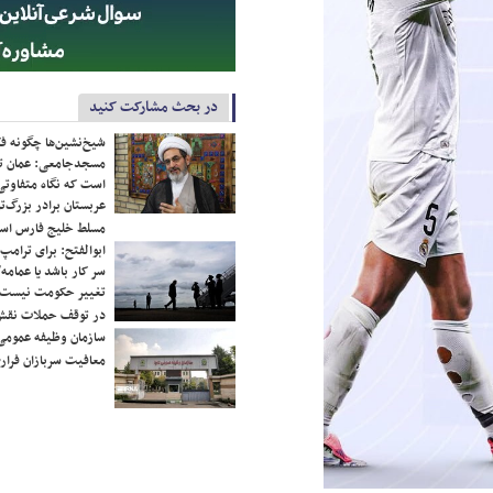
در بحث مشارکت کنید
شیخ‌نشین‌ها چگونه فک
مسجدجامعی: عمان تن
است که نگاه متفاوتی 
عربستان برادر بزرگ‌
مسلط خلیج فارس ا
ابوالفتح: برای ترامپ
سر کار باشد یا عمامه/
تغییر حکومت نیست/ 
در توقف حملات نقش
سازمان وظیفه عمومی 
معافیت سربازان فراری