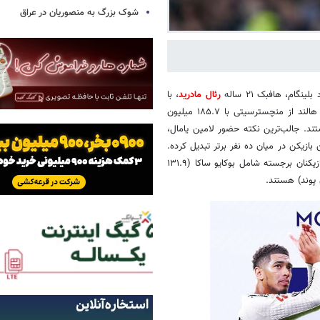
شوک بزرگ به منصوریان در عراق
رئال مادرید
، با
ارزش ۲۱۰.۷ میلیون پوند گران‌ترین بازیکن فوتبال جهان شناخته شد. ارلینگ هالند از منچسترسیتی با ۱۸۵.۷ میلیون
رید با ۱۷۲.۴ میلیون پوند سوم هستند. جالب‌ترین نکته حضور لامین یامال،
او را به جوان‌ترین بازیکن در میان ده نفر برتر تبدیل کرده.
همچنین کیلیان امباپه با ۱۴۶.۹ میلیون پوند در جایگاه پنجم قرار دارد. دیگر بازیکنان برجسته شامل بوکایو ساکا (۱۳۱.۹