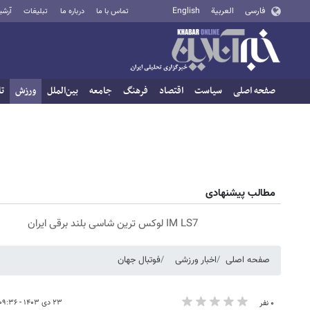
فارسی
العربية
English
تماس با ما
درباره ما
تبلیغات
آرشی
صفحه اصلی
سیاست
اقتصاد
فرهنگ
جامعه
بین‌الملل
ورزش
تا
مطالب پیشنهادی
IM LS7 لوکس ترین شاسی بلند برقی ایران
صفحه اصلی
اخبار ورزشی
فوتبال جهان
۲۳ دی ۱۴۰۳ - ۰۹:۳۶
۰ نفر