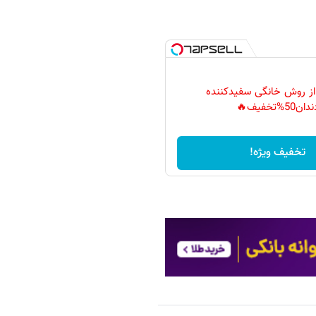
 از روش خانگی سفیدکننده
دان50%تخفیف🔥
تخفیف ویژه!