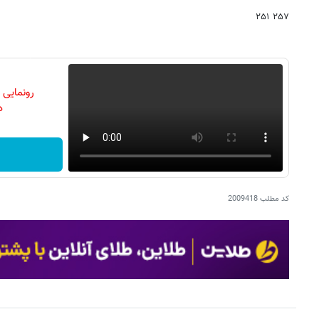
۲۵۷ ۲۵۱
رونمایی
دن
کد مطلب
2009418