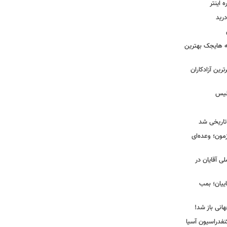
اینتر
درید
نه هایجک بهترین
رین آزادکاران
ولیس
تاریخی شد
مون؛ وعده‌ای
لی آقایان در
ییان؛ بمب
انی باز شد!
فدراسیون آسیا