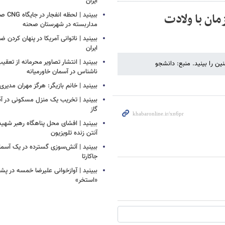
ایران
ان با ولادت
ببینید |
مداربسته در شهرستان صحنه
‏ببینید | ناتوانی آمریکا در پنهان کردن 
ایران
ببینید | انتشار تصاویر محرمانه از تع
ن را بینید. منبع: دانشجو
ناشناس در آسمان خاورمیانه
ببینید | خانم بازیگر: هرگز مهران مدیری
ببینید | تخریب یک منزل مسکونی در آباد
گاز
ببینید | افشای محل پناهگاه‌ رهبر شهید
آنتن زنده تلویزیون
ببینید | ​​​​​​​آتش‌سوزی گسترده در یک آس
جاکارتا
ببینید | آوازخوانی علیرضا خمسه در 
«استخر»