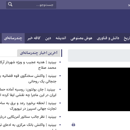
و
ریخ
دانش و فناوری
هوش مصنوعی
اندیشه
دین
کافه خبر
چندرسانه‌ای
آخرین اخبار چندرسانه‌ای
ببینید | هدیه عجیب و ویژه شهردار آرکل
محمد صلاح
ببینید | واکنش سخنگوی قوه قضائیه به
جنجالی یک روحانی
‏ ببینید | جان بولتون: روسیه آماده حمل
ایران در این ماجرا چه نقشی ایفا کرده
ببینید | لحظه برخورد رعد و برق به سا
تجارت جهانی اسپیرز در نیویورک
ببینید | نظر جالب سناتور آمریکایی دربار
ببینید | واکنش بانک مرکزی به ادعای تر