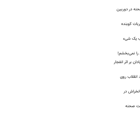
 لحظه انفجار در جایگاه CNG صحنه در دوربین
ضربات کوبنده
قیب یک شیء
 را نمی‌بخشم!
ان بر اثر انفجار
 انقلاب روی
مانخراش در
پشت صحنه