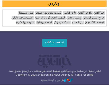
وبگردی
خبرآنلاین
راه نو آنلاین
بازی آنلاین
قیمت تلویزیون سونی
مبل مینیمال
جراح بینی گوشتی
پرشین هتل
قیمت آهن فولاد ایرانیان
اعتبارسنجی بانکی
قیمت طلا امروز
بلیط قطار
شرکت رادوکو
قیمت پروفیل
سایت یوتوتایمز
نسخه دسکتاپ
تمامی حقوق این سایت برای خبرآنلاین محفوظ است. نقل مطالب با ذکر منبع بلامانع است.
Copyright © 2025 khabaronline News Agancy, All rights reserved
طراحی و تولید: نستوه