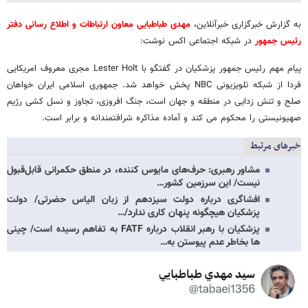
به گزارش خبرگزاری خبرآنلاین،
مهدی طباطبایی معاون ارتباطات و اطلاع رسانی دفتر
رئیس جمهور
در شبکه اجتماعی اکس نوشت:
پیام مهم رئیس جمهور پزشکیان در گفتگو با Lester Holt مجری معروف امریکایی
فردا از شبکه تلویزیونی NBC پخش خواهد شد. جمهوری اسلامی ایران خواهان
صلح و تنش زدایی در منطقه و جهان است، جنگ افروزی، تجاوز و نسل کشی رژیم
صهیونیستی را محکوم می کند و آماده مذاکره شرافتمندانه و برابر است.
خبرهای مرتبط
مشاور رهبری: حرف‌های مایوس کننده، در منطق حکمرانی قابل‌قبول
نیست/ این سرزمین کشور…
افشاگری درباره دولت سیزدهم از زبان الیاس حضرتی/ دولت
پزشکیان هیچگونه پنهان کاری ندارد/…
پزشکیان با رهبر انقلاب درباره FATF به تفاهم رسیده است/ چینی
ها بخاطر عدم پیوستن به…