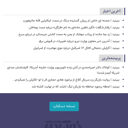
آخرین اخبار
ببینید | صحنه ای خاص از ریزش گسترده سنگ در سمت ایتالیایی قله ماترهورن
ببینید | رفتار شگفت انگیز دلفین ماده‌ای به نام «فرگل» درباره جسد بچه‌اش
ببینید | رد بجا مانده از پرتاب موشک از یمن به سمت کشتی‌ عربستان در دریای سرخ
ببینید | آخرین خبر معاون وزارت نیرو درباره تغییرات در قبوض برق
ببینید | گزارش جنجالی کانال ۱۲ اسرائیل درباره موج مهاجرت از اسراییل
پربیننده‌ترین
ببینید | کولاک دکتر امیراحمدی در آنتن زنده تلویزیون وزارت خارجه آمریکا؛ کارشناسان صدای
امریکا آچمز شدند!
ببینید | روایت بازیگر زن سریال کلاغ از برخورد هادی حجازی فر با او؛ فکرش را نمیکردم...
ببینید | لحظه برخورد صاعقه به بازیکن لیگ تایلند که در نهایت کشته شد
نسخه دسکتاپ