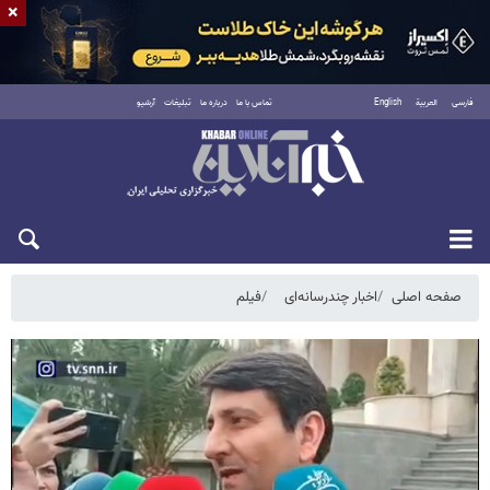
×
فارسی
العربية
English
تماس با ما
درباره ما
تبلیغات
آرشیو
پنجشنبه ۱۵ مرداد ۱۴۰۵
صفحه اصلی
اخبار چندرسانه‌ای
فیلم