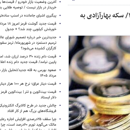
آخرین وضعیت بازار خودرو / قیمت‌ها 
خریدار در بازار نیست / توصیه طلایی ب
قیمت سکه، نیم‌سکه، ربع‌سکه ۲۷ دی‌ماه ۱۴۰۳/ سکه بهارآزادی به
پیگیری اشیای جامانده در اسنپ ساده‌تر
خورشتی کیلویی چند شد؟ + جدول
جدیدترین خبر درباره تصمیم شورای عالی 
ترمیم دستمزد در شهریورماه/ ترمز سقو
کارگران کشیده می‌شود؟
قیمت دام زنده ۳۰ درصد ارزا
پایین نیامد/ قیمت جدید دام زنده اعل
مرداد ۱۴۰۵
قیمت دینار عراق؛ نرخ هر ۱۰۰ هزار دینار چقدر است؟
قیمت بیت‌کوین و تتر | بیت‌کوین قرمز 
دلار ایستاد
چالش جدید در طرح کالابرگ الکترونیکی
فروشگاه‌های بزرگ هم از کار افتاد
چرا سقف ۲۵درصدی افزایش اجاره 