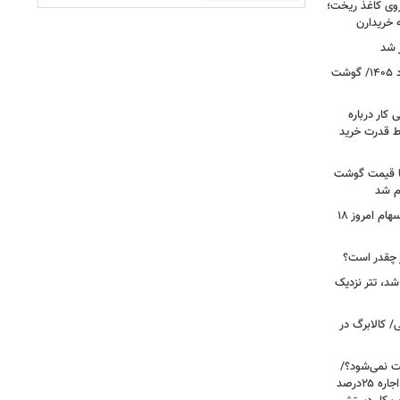
روی کاغذ ریخت؛
ه خریدارن
 شد
قیمت جدید گوشت قرمز امروز ۱۸ مرداد ۱۴۰۵/ گوشت
کار درباره
ط قدرت خرید
ن شد، اما قیمت گوشت
ام شد
صعود بورس به قله جدید/تحلیل بازار سهام امروز ۱۸
شد، تتر نزدیک
/ کالابرگ در
رعایت نمی‌شود؟/
مالک می‌گوید تورم ۶۰درصد است، چرا اجاره ۲۵درصد