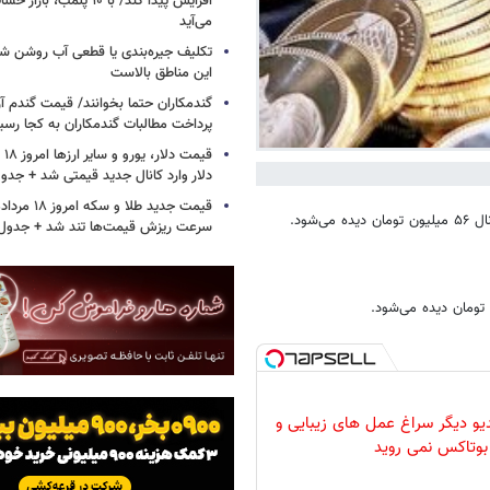
افزایش پیدا کند/ با ۱۰ پلمب
می‌آید
تکلیف جیره‌بندی یا قطعی آب روشن ش
این مناطق بالاست
گندمکاران حتما بخوانند/ قیمت گندم آز
پرداخت مطالبات گندمکاران به کجا رسی
دلار وارد کانال جدید قیمتی شد + جدو
سرعت ریزش قیمت‌ها تند شد + جدول
دیو دیگر سراغ عمل های زیبایی و
بوتاکس نمی روید