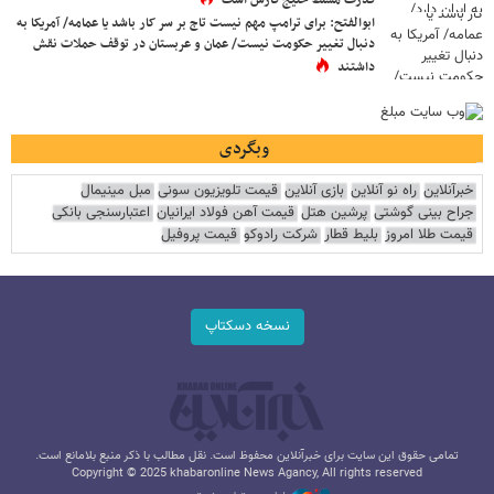
قدرت مسلط خلیج فارس است
ابوالفتح: برای ترامپ مهم نیست تاج بر سر کار باشد یا عمامه/ آمریکا به
دنبال تغییر حکومت نیست/ عمان و عربستان در توقف حملات نقش
داشتند
وبگردی
خبرآنلاین
راه نو آنلاین
بازی آنلاین
قیمت تلویزیون سونی
مبل مینیمال
جراح بینی گوشتی
پرشین هتل
قیمت آهن فولاد ایرانیان
اعتبارسنجی بانکی
قیمت طلا امروز
بلیط قطار
شرکت رادوکو
قیمت پروفیل
نسخه دسکتاپ
تمامی حقوق این سایت برای خبرآنلاین محفوظ است. نقل مطالب با ذکر منبع بلامانع است.
Copyright © 2025 khabaronline News Agancy, All rights reserved