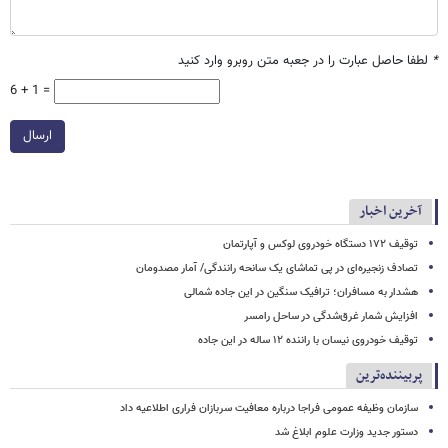
*
لطفا حاصل عبارت را در جعبه متن روبرو وارد کنید
6 + 1 =
ارسال
آخرین اخبار
توقیف ۱۷۲ دستگاه خودروی لوکس و آپارتمان
تصادف زنجیره‌ای در پی تماشای یک سانحه رانندگی/ آمار مصدومان
هشدار به مسافران؛ ترافیک سنگین در این جاده شمالی
افزایش شمار غرق‌شدگی در ساحل رامسر
توقیف خودروی نیسان با راننده ۱۲ ساله در این جاده
پربیننده‌ترین
سازمان وظیفه عمومی فراجا درباره معافیت سربازان فراری اطلاعیه داد
دستور جدید وزارت علوم ابلاغ شد