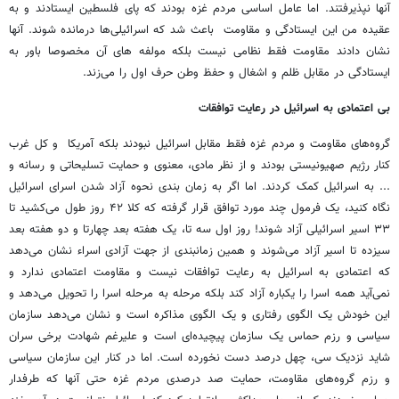
آنها نپذیرفتند. اما عامل اساسی مردم غزه بودند که پای فلسطین ایستادند و به
عقیده من این ایستادگی و مقاومت باعث شد که اسرائیلی‌ها درمانده شوند. آنها
نشان دادند مقاومت فقط نظامی نیست بلکه مولفه های آن مخصوصا باور به
ایستادگی در مقابل ظلم و اشغال و حفظ وطن حرف اول را می‌زند.
بی اعتمادی به اسرائیل در رعایت توافقات
گروه‌های مقاومت و مردم غزه فقط مقابل اسرائیل نبودند بلکه آمریکا و کل غرب
کنار رژیم صهیونیستی بودند و از نظر مادی، معنوی و حمایت تسلیحاتی و رسانه و
... به اسرائیل کمک کردند. اما اگر به زمان بندی نحوه آزاد شدن اسرای اسرائیل
نگاه کنید، یک فرمول چند مورد توافق قرار گرفته که کلا ۴۲ روز طول می‌کشید تا
۳۳ اسیر اسرائیلی آزاد شوند! روز اول سه تا، یک هفته بعد چهارتا و دو هفته بعد
سیزده تا اسیر آزاد می‌شوند و همین زمانبندی از جهت آزادی اسراء نشان می‌دهد
که اعتمادی به اسرائیل به رعایت توافقات نیست و مقاومت اعتمادی ندارد و
نمی‌آید همه اسرا را یکباره آزاد کند بلکه مرحله به مرحله اسرا را تحویل می‌دهد و
این خودش یک الگوی رفتاری و یک الگوی مذاکره است و نشان می‌دهد سازمان
سیاسی و رزم حماس یک سازمان پیچیده‌ای است و علیرغم شهادت برخی سران
شاید نزدیک سی، چهل درصد دست نخورده است. اما در کنار این سازمان سیاسی
و رزم گروه‌های مقاومت، حمایت صد درصدی مردم غزه حتی آنها که طرفدار