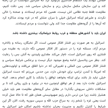
حماس نبودند یک انسجام حداکثری بازتولید کرد که اسرائیل نتوانست در آن رخنه
کند و این سازمان مکمل سازمان رزم و سازمان سیاسی شد. پس دقت کنیم،
مقاومت فقط جنبه نظامی اش نیست، همین که مردم ایستادند و صحنه را خالی
نکردند و علیرغم اینکه اسرائیل خیلی با سران عشایر که در غزه بودند مذاکره کرد
که آن‌ها را از گروه‌های مقاومت جدا کند ولی نتوانست و مردم ایستادند.
ایران باید با کشورهای منطقه و غرب روابط دیپلماتیک بیشتری داشته باشد
اسرائیل به هر صورت زیر فشار افکار عمومی است، اگر نخبگان، رسانه و بالاخره
مردم آزاد، مسئله غزه را در دستور کار افکار عمومی نگه دارند، به عقیده من
فشاری که روی اسرائیل است، ناچار می‌کند مقداری پایبندی به آتش بس را رعایت
کند. بنظر من پتانسیل ادامه وضع موجود دیگر نیست و برعکس شرایط سیاسی و
فشار افکار عمومی بین المللی و تغییراتی که در دنیا اتفاق می‌افتد و اولویت‌هایی
که امریکا با آمدن ترامپ برای خودش دارد، من حدس می‌زنم که دست اسرائیل
خیلی نباید باز باشد برای اینکه بخواهد توافق را بشکند یا کاری انجام بدهد. البته
اسرائیل عادت دارد بعد از هر توافق اینچنین دبه در بیاورد و بازی روانی کند تا بر
مشکلات داخلی سرپوش بگذارد! در مقابل سایر گروه‌های مقاومت هم باید خیلی
هشیار باشند زیرا من ترس دارم رژیم صهیونیستی همان طور که تا حالا عمل کرده
است یعنی غزه را شخم زد، به سراغ حزب الله و سپس سوریه رفت، الان اگر این
شرایط را کنترل نکنیم و مدیریت بحران نداشته باشیم امکان خیز اسرائیل به