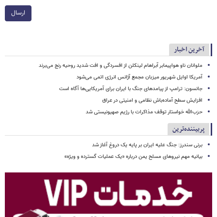
ارسال
آخرین اخبار
ملوانان ناو هواپیمابر آبراهام لینکلن از افسردگی و افت شدید روحیه رنج می‌برند
آمریکا اوایل شهریور میزبان مجمع آژانس انرژی اتمی می‌شود
جانسون: ترامپ از پیامدهای جنگ با ایران برای آمریکایی‌ها آگاه است
افزایش سطح آماده‌باش نظامی و امنیتی در عراق
حزب‌الله خواستار توقف مذاکرات با رژیم صهیونیستی شد
پربیننده‌ترین
برنی سندرز: جنگ علیه ایران بر پایه یک دروغ آغاز شد
بیانیه مهم نیروهای مسلح یمن درباره «یک عملیات گسترده و ویژه»