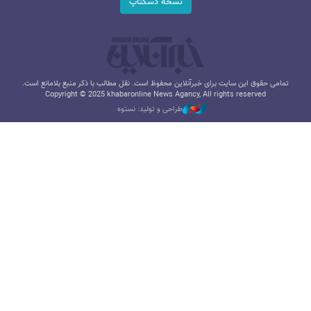
نسخه دسکتاپ
تمامی حقوق این سایت برای خبرآنلاین محفوظ است. نقل مطالب با ذکر منبع بلامانع است.
Copyright © 2025 khabaronline News Agancy, All rights reserved
طراحی و تولید: نستوه