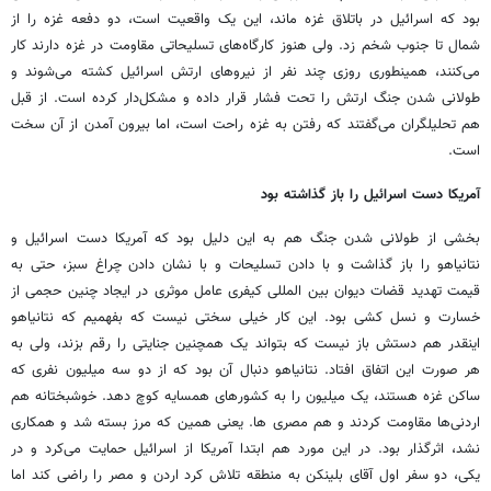
بود که اسرائیل در باتلاق غزه ماند، این یک واقعیت است، دو دفعه غزه را از
شمال تا جنوب شخم زد. ولی هنوز کارگاه‌های تسلیحاتی مقاومت در غزه دارند کار
می‌کنند، همینطوری روزی چند نفر از نیروهای ارتش اسرائیل کشته می‌شوند و
طولانی شدن جنگ ارتش را تحت فشار قرار داده و مشکل‌دار کرده است. از قبل
هم تحلیلگران می‌گفتند که رفتن به غزه راحت است، اما بیرون آمدن از آن سخت
است.
آمریکا دست اسرائیل را باز گذاشته بود
بخشی از طولانی شدن جنگ هم به این دلیل بود که آمریکا دست اسرائیل و
نتانیاهو را باز گذاشت و با دادن تسلیحات و با نشان دادن چراغ سبز، حتی به
قیمت تهدید قضات دیوان بین المللی کیفری عامل موثری در ایجاد چنین حجمی از
خسارت و نسل کشی بود. این کار خیلی سختی نیست که بفهمیم که نتانیاهو
اینقدر هم دستش باز نیست که بتواند یک همچنین جنایتی را رقم بزند، ولی به
هر صورت این اتفاق افتاد. نتانیاهو دنبال آن بود که از دو سه میلیون نفری که
ساکن غزه هستند، یک میلیون را به کشورهای همسایه کوچ دهد. خوشبختانه هم
اردنی‌ها مقاومت کردند و هم مصری ها. یعنی همین که مرز بسته شد و همکاری
نشد، اثرگذار بود. در این مورد هم ابتدا آمریکا از اسرائیل حمایت می‌کرد و در
یکی، دو سفر اول آقای بلینکن به منطقه تلاش کرد اردن و مصر را راضی کند اما