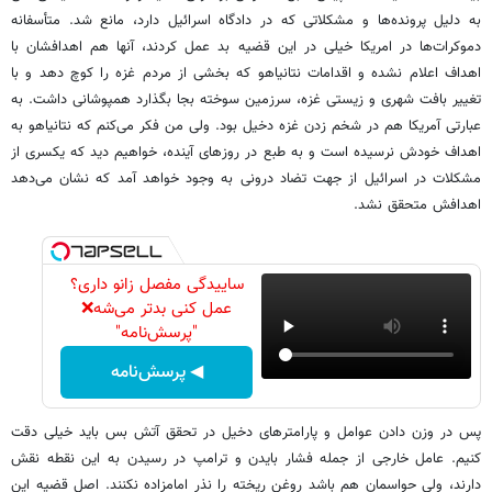
به دلیل پرونده‌ها و مشکلاتی که در دادگاه اسرائیل دارد، مانع شد. متأسفانه
دموکرات‌ها در امریکا خیلی در این قضیه بد عمل کردند، آنها هم اهدافشان با
اهداف اعلام نشده و اقدامات نتانیاهو که بخشی از مردم غزه را کوچ دهد و با
تغییر بافت شهری و زیستی غزه، سرزمین سوخته بجا بگذارد همپوشانی داشت. به
عبارتی آمریکا هم در شخم زدن غزه دخیل بود. ولی من فکر می‌کنم که نتانیاهو به
اهداف خودش نرسیده است و به طبع در روزهای آینده، خواهیم دید که یکسری از
مشکلات در اسرائیل از جهت تضاد درونی به وجود خواهد آمد که نشان می‌دهد
اهدافش متحقق نشد.
ساییدگی مفصل زانو داری؟
عمل کنی بدتر می‌شه❌
"پرسش‌نامه"
◀ پرسش‌نامه
پس در وزن دادن عوامل و پارامترهای دخیل در تحقق آتش بس باید خیلی دقت
کنیم. عامل خارجی از جمله فشار بایدن و ترامپ در رسیدن به این نقطه نقش
دارند، ولی حواسمان هم باشد روغن ریخته را نذر امامزاده نکنند. اصل قضیه این