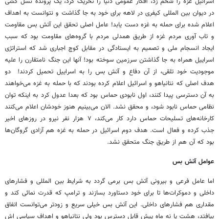
اسرائیل غزه را شخم زد، افکار عمومی دنیا را تحریک کرد، یک پرونده نسل کشی
در دیوان بین المللی کیفری در لاهه برای خود به جا گذاشت و نتوانست به اهداف
اعلام شده برای حمله به غزه دست یابد! عامل اصلی تحقق این آتش بس مقاومت
و تاب آوری مردم غزه از طریق همدلی مردم با گروه‌های مقاومت بود که سبب
ایجاد انسجام ملی و تصمیم به ایستادگی در مقابل کوچ اجباری شد که استراتژی
اسراییل همراه به جا گذاشتن سرزمین سوخته بود! آنها این جنگ نامتقارن را علیه
موجودیت خود تلقی، از آن دفاع و آتش بس را به اسراییل تحمیل کردند! دو
هدف اصلی که نتانیاهو و اسرائیل اعلام کرده بودند که با حمله به غزه می‌خواهند
به آن دسترسی پیدا کنند، اول نابودی حماس بود که بعدا عدول کرد به اینکه توان
نظامی حماس نابود شود، و محقق نشد. الان می‌بینیم هنوز خودشان اعلام می‌کنند
کارخانه‌های تسلیحات حماس دارد کار می‌کند، ۷ هزار نفر نیرو در روزهای اخیر
جذب کرده و فعال است. هدف دوم اسرائیل در حمله به غزه هم آزادی گروگان‌ها
بود که آن هم از طریق جنگ متحقق نشد.
عوامل آتش بس
اما عامل فرعی و بیرونی آتش بس برمی گردد به شرایط بین المللی و فشارهای
داخلی و دموکرات‌ها تا برای خود دستاورد بسازند و ترامپ که قدرت نمائی کند و
مقداری هم فشارهای داخلی. این آتش بس خیلی سریع و زودتر می‌توانست اتفاق
بیافتد، هشت یا نه ماه پیش قابل دسترس بود ولی نتانیاهو و اهداف سیاسی اش