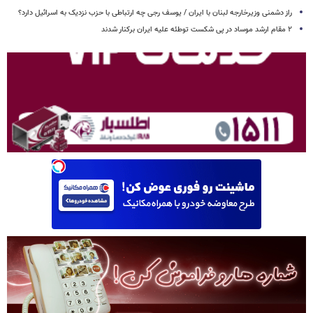
راز دشمنی وزیرخارجه لبنان با ایران / یوسف رجی چه ارتباطی با حزب نزدیک به اسرائیل دارد؟
۲ مقام‌ ارشد موساد در پی شکست توطئه علیه ایران برکنار شدند