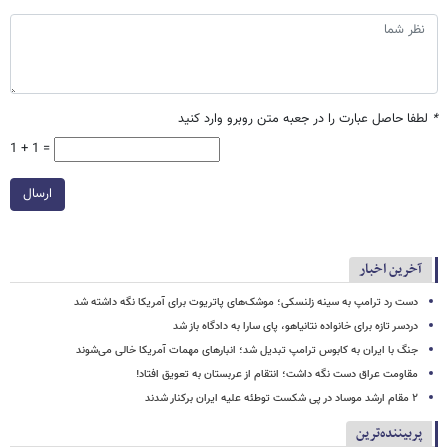
*
لطفا حاصل عبارت را در جعبه متن روبرو وارد کنید
1 + 1 =
ارسال
آخرین اخبار
دست رد ترامپ به سینه زلنسکی؛ موشک‌های پاتریوت برای آمریکا نگه داشته شد
دردسر تازه برای خانواده نتانیاهو، پای سارا به دادگاه باز شد
جنگ با ایران به کابوس ترامپ تبدیل شد؛ انبارهای مهمات آمریکا خالی می‌شوند
مقاومت عراق دست نگه داشت؛ انتقام از عربستان به تعویق افتاد!
۲ مقام‌ ارشد موساد در پی شکست توطئه علیه ایران برکنار شدند
پربیننده‌ترین