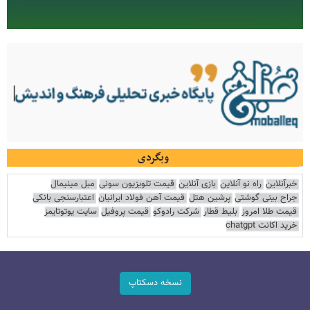
وبگردی
خبرآنلاین
راه نو آنلاین
بازی آنلاین
قیمت تلویزیون سونی
مبل مینیمال
جراح بینی گوشتی
پرشین هتل
قیمت آهن فولاد ایرانیان
اعتبارسنجی بانکی
قیمت طلا امروز
بلیط قطار
شرکت رادوکو
قیمت پروفیل
سایت یوتوتایمز
خرید اکانت chatgpt
نسخه دسکتاپ