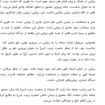
زیبایی در هدف و پیام قیام هم بسیار مهم است، به طوری که حضرت زینب (
نه به عنوان شکست، بلکه پیروزی معنوی و تحقق اهداف والای قیام می‌دید. ایثار
ظلم، از نگاه ایشان، زیبایی والایی داشت. این زیبایی، زیبایی ایثار، فداکاری، پای
صبر و استقامت در چنین بلایی هم دارای بعدی از زیبایی است. به طوری 
برابر مصائب، خود نمادی از زیبایی است. تحمل این مصائب عظیم با عزت و ش
حقایق و رسوا کردن ظلم، از جنبه های زیبایی این واقعه از دیدگاه ایشان است.
همچنین می‌توان اشاره جمله را به زیبایی در پیروزی نهایی حق تعبیر کرد. 
شکست بود، اما از منظر حضرت زینب (س) به عنوان پیروزی حق بر باطل در
پیروز میدان بودند، اما پیام کربلا و خون امام حسین (ع) در طول تاریخ به ع
زنده ماند و در نهایت پیروز شد.
زیبایی در تجلی اسماء الهی هم باید مورد توجه باشد. چون از منظر عرفانی
اسماء الهی و صفات خداوند را مشاهده می‌کرد. مظاهر مختلف قدرت، رحمت،
دیدگاه ایشان، زیبایی‌های فراوانی داشت.
به این ترتیب جمله «ما رأیت الا جمیلا» از حضرت زینب (س) یک بیان عمیق و 
جمله نشان دهنده نگاه معنوی و بینش خاص حضرت زینب (س) به وقایع کربلا
در پس ظاهر تلخ و غم‌انگیز حوادث می‌دید.