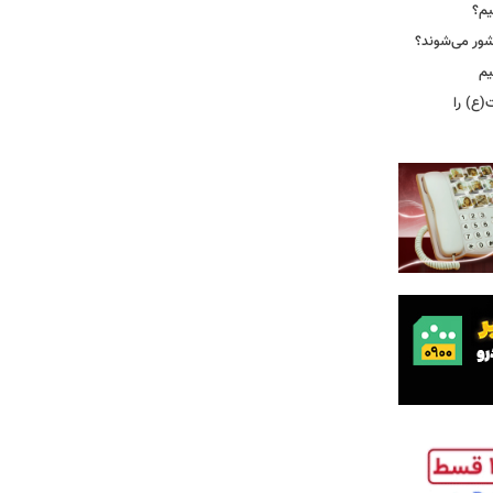
یم؟
شور می‌شوند؟
یم
(ع) را