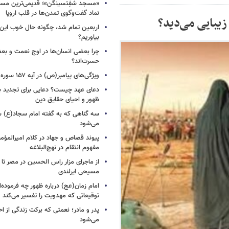
«مسجد شفِتسینگن»؛ قدیمی‌ترین مسجد
نماد گفت‌وگوی تمدن‌ها در قلب اروپا
یبایی می‌دید؟
اربعین تمام شد، چگونه حال خوب این س
بیاوریم؟
چرا بعضی انسان‌ها در اوج نعمت و بع
حسرت‌اند؟
ویژگی‌های پیامبر(ص) در آیه ۱۵۷ سوره اعراف
دعای عهد چیست؟ دعایی برای تجدید 
ظهور و احیای حقایق دین
سه گناهی که به گفته امام سجاد(ع) س
می‌شود
پیوند قصاص و جهاد در کلام امیرالمؤمن
مفهوم انتقام در نهج‌البلاغه
از ماجرای مزار راس الحسین در مصر تا
مسیحی ایرلندی
امام زمان(عج) درباره ظهور چه فرموده‌ا
توقیعاتی که مهدویت را تفسیر می‌کند
پدر و مادر؛ نعمتی که برکت زندگی از احت
می‌شود