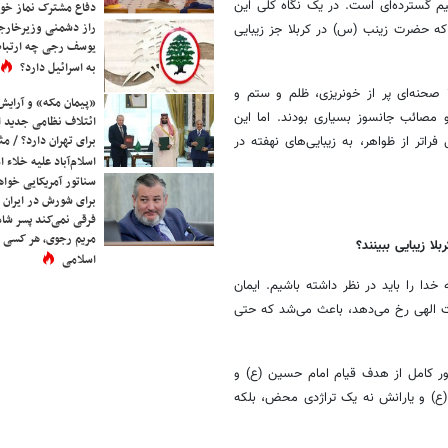
م گسترده‌ای است. در یک نگاه کلی این
دفاع مشترک نماز خوا
راز دشمنی وزیرخارجه 
که حضرت زینب (س) در کربلا جز زیبایی
یوسف رجی چه ارتباط
به اسرائیل دارد؟
صحنه‌ای پر از خونریزی، ظلم و ستم و
«پیمان مکه» و آرایش
مصائب جانسوز بسیاری بودند. اما این
ائتلاف نظامی جدید 
برای تهران دارد؟ / مث
اتر از ظواهر، به زیبایی‌های نهفته در
اسلام‌آباد علیه خلاء
سناتور آمریکایی خواه
برای شورش در ایران 
فرقی نمی‌کند پسر شاه 
مریم رجوی، هر کسی 
 زیبایی ببینند؟
اسلامی
دا را باید در نظر داشته باشیم. ایمان
 الهی رخ می‌دهد، باعث می‌شد که حتی
 کامل از هدف قیام امام حسین (ع) و
(ع) و یارانش نه یک تراژدی محض، بلکه