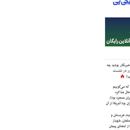
برنگار بودید چه
ور در نشست
د؟
که می‌گوییم
حال مذاکره
ران معجزه بود/
ن بود آمریکا از آن
یه، عربستان و
لمان، شهباز
ز امضای پیمان