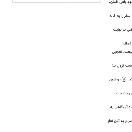
ِ باغی آلمان،
فر را به خانه
ضی در نهایت
بیعت، تعجیل
بب نزول بلا
ین(ع)؛ واکاوی
 روایت جالب
ند؟/ نگاهی به
رام به آنان آغاز