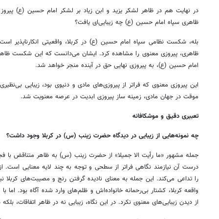
در نهایت هم در ظاهر لشکر یزید و ابن زیاد بر لشکر امام حسین (ع) پی
ظاهری سپاه امام حسین (ع) چه زیبایی‌ای یافت؟
بله، شکست نظامی سپاه امام حسین (ع) در کربلا، واقعیتی انکارناپذیر 
ظاهری، پیروزی معنوی را مشاهده کرد. ایشان می‌دانست که این شکست ظاهری
امام حسین (ع)، به پیروزی نهایی حق در آینده منجر خواهد شد.
این پیروزی معنوی که فراتر از پیروزی‌های مادی و دنیوی بود، زیبایی بی‌
موقت در جهان مادی، زمینه ساز پیروزی ابدیت در عرصه معنویت شد.
تعبیری دقیق و موشکافانه
چه نمونه‌هایی از زیبایی در دیدگاه حضرت زینب (س) در کربلا وجود داشت؟
جمله مشهور «ما رأیت الا جمیلا» از حضرت زینب (س) به ظاهر متناقض با فج
درست آن نیازمند نگاهی فراتر از سطحی و توجه به چند لایه معنایی است. ا
را تداعی می‌کند. این جمله به معنای نادیده گرفتن رنج و مصیبت‌های کربلا
واقعه کربلا، کشتار بی‌رحمانه خانواده‌اش و ظلم‌های وارد شده آگاه بود. اما ب
از دیدن زیبایی‌های معنوی نکرد. در این نگاه، زیبایی نه در ظاهر اتفاقات، بلکه 