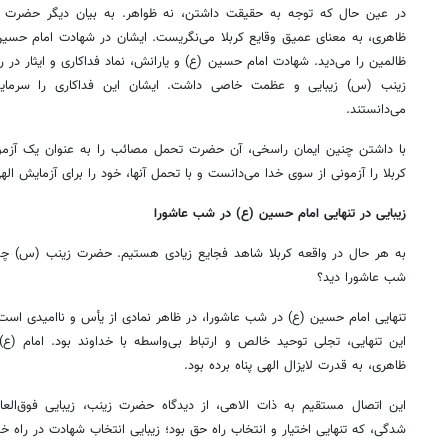
در عین حال که توجه به حقیقت داشتن، نه ظواهر. به بیان دیگر حضرت ز
ظاهری، به معنای عمیق وقایع کربلا می‌نگریست. ایشان در شهادت امام حسین 
ظالمین را می‌دید. شهادت امام حسین (ع) و یارانش، نماد فداکاری و ایثار در ر
زینب (س) زیبایی و عظمت خاصی داشت. ایشان این فداکاری را سرمایه‌ا
می‌دانستند.
با داشتن چنین ایمان راسخی، آن حضرت تحمل مصائب را به عنوان یک آزمو
کربلا را آزمونی از سوی خدا می‌دانست و با تحمل آنها، خود را برای آزمایش الهی
زیبایی در تنهایی امام حسین (ع) در شب عاشورا
به هر حال در واقعه کربلا شاهد فجایع زیادی هستیم. حضرت زینب (س) چه ز
شب عاشورا دید؟
تنهایی امام حسین (ع) در شب عاشورا، در ظاهر نمادی از یأس و ناامیدی است
این تنهایی، تجلی توحید خالص و ارتباط بی‌واسطه با خداوند بود. امام (ع)
ظاهری، به قدرت لایزال الهی پناه برده بود.
این اتصال مستقیم به ذات الاهی، از دیدگاه حضرت زینب، زیبایی فوق‌العاده
شدگی، که تنهایی اختیار و انتخاب راه حق بود؛ زیبایی انتخاب شهادت در راه خد