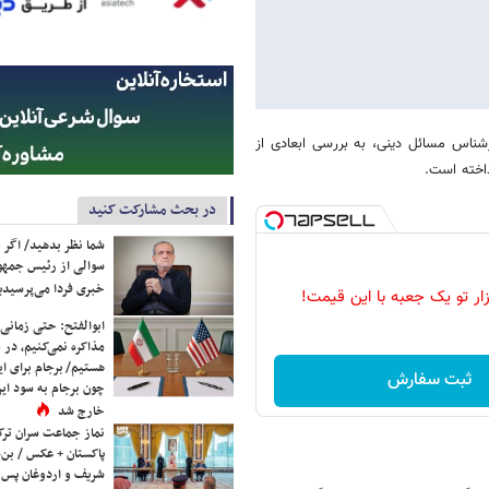
شناس مسائل دینی، به بررسی ابعادی از
داخته است.
در بحث مشارکت کنید
شما نظر بدهید/ اگر خ
سوالی از رئیس جمه
خبری فردا می‌پرسیدی
زار تو یک جعبه با این قیمت!
ابوالفتح: حتی زمانی 
مذاکره نمی‌کنیم، در 
هستیم/ برجام برای ای
ثبت سفارش
چون برجام به سود ایرا
خارج شد
نماز جماعت سران ترک
پاکستان + عکس / بن‌س
شریف و اردوغان پس ا