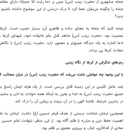
جمله مشهوری از حضرت زینب (س) مبنی بر «ما رأیت الا جمیلا» دارای مفاهی
جمله را چگونه می‌توان معنا کرد تا درک درستی از این موضوع داشته باشیم 
ندید؟
توجه کنید که جمله به معنای ساده و ظاهری آن، بسیار عجیب است. کربلا 
مصیبت بود. حضرت زینب (س) شاهد قتل عام خانواده خود، شهدای کربلا و 
ادعا اشاره به یک دیدگاه عمیق‌تر و معنوی دارد. حضرت زینب (س) با نگاهی فر
حوادث کربلا پی بردند.
رمزهای شگرفی از کربلا از نگاه زینبی
با این وجود چه عواملی باعث می‌شد که حضرت زینب (س) در میان مصائب کربلا
چند عامل کلیدی در این زمینه قابل بررسی است. از یک طرف ایمان راسخ به خ
عمیق حضرت زینب (س) به خدا و یقین به اینکه همه حوادث به اذن و مشیت
در بدترین شرایط، نقشه الهی را در آن ببینند و زیبایی آن را درک کند.
همچنین ایشان شناخت درستی از هدف قیام حسین (ع) داشت. ایشان به طور
اهمیت حفظ دین و مبارزه با ظلم آگاه بود. از این منظر، شهادت امام حسین 
نمادی از فداکاری، ایثار، و پیروزی معنوی بر ظلم بود.