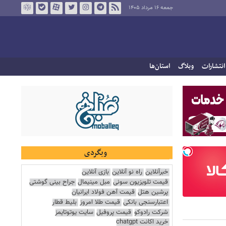
جمعه ۱۶ مرداد ۱۴۰۵
انتشارات
وبلاگ
استان‌ها
وبگردی
خبرآنلاین
راه نو آنلاین
بازی آنلاین
قیمت تلویزیون سونی
مبل مینیمال
جراح بینی گوشتی
پرشین هتل
قیمت آهن فولاد ایرانیان
اعتبارسنجی بانکی
قیمت طلا امروز
بلیط قطار
شرکت رادوکو
قیمت پروفیل
سایت یوتوتایمز
خرید اکانت chatgpt