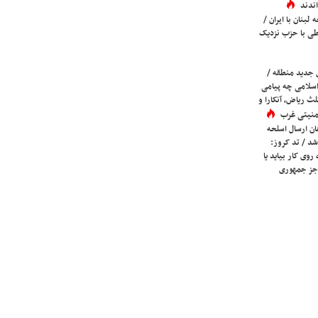
ندند
لبنان با ایران /
ی با حزب نزدیک
 جدید منطقه /
اسلامی چه پیامی
لث ریاض، آنکارا و
 امنیتی غرب
ان ارسال اسلحه
شد / تد کروز:
روی کار بیاید یا
جز جمهوری