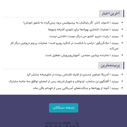
آخرین اخبار
ببینید | ادموند اختر: اگر رضائیان به پرسپولیس برود برمی‌گردد به شعور خودش!
ببینید | عملیات انتحاری پهپادها برای نابودی آشیانه زنبورها
ببینید | رابرت دنیرو: کشور من دیگر دوست داشتنی نیست
ببینید | مک‌گریگور: ترامپ با شکست در کنگره روبرو است؛ عملیات پرچم دروغین دیگر کار
نمی‌کند
ببینید | نماینده پیشین مجلس: آموزش‌وپرورش تعطیل است
پربیننده‌ترین
ببینید | آمریکا تصاویر جدیدی از اشیاء ناشناس پرنده در خاورمیانه منتشر کرد
ببینید | گفتگوی بن سلمان، اردوغان و شهباز شریف پس از امضای توافق سه جانبه مشترک
ببینید | آنچه از پهپادها و جنگنده‌های آمریکایی پس از انهدام باقی ماند
نسخه دسکتاپ