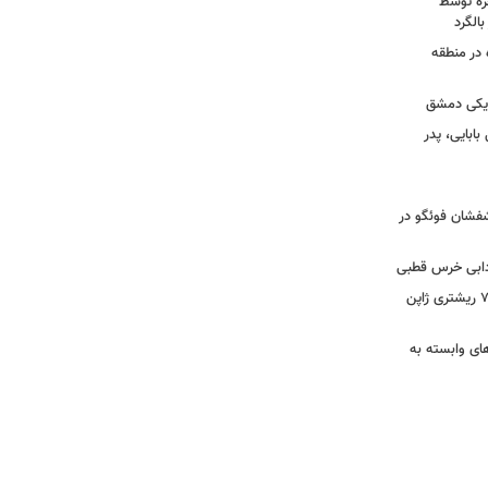
خره توسط
 در منطقه
زدیکی دمشق
ابایی، پدر
تشفشان فوئگو در
ادابی خرس قطبی
ببینید | ویدئویی جدید از لحظه زلزله ۷.۱ ریشتری ژاپن
های وابسته به