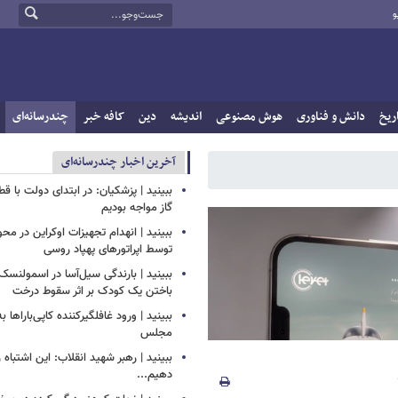
و
ریخ
دانش و فناوری
هوش مصنوعی
اندیشه
دین
کافه خبر
چندرسانه‌ای
آخرین اخبار چندرسانه‌ای
ببینید | پزشکیان: در ابتدای دولت با ق
گاز مواجه بودیم
ببینید | انهدام تجهیزات اوکراین در محو
توسط اپراتورهای پهپاد روسی
ببینید | بارندگی سیل‌آسا در اسمولنس
باختن یک کودک بر اثر سقوط درخت
ببینید | ورود غافلگیرکننده کاپی‌باراها 
مجلس
ببینید | رهبر شهید انقلاب: این اشتباه را
دهیم...