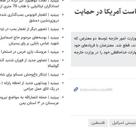
ببینید | نجات کوهنورد گیر کرده در ص
امدادگران ایتالیایی با طناب 70 متری از بالگرد
است‌ آمریکا در حمایت
ببینید | انفجار اتوبوس بمب‌گذاری شده
دروزی‌نشین دمشق
ببینید | تصویر دیگر از نفجار بمب در ن
ببینید | بوسه‌های مرحوم حاج اسماعیل ب
ر وزارت امور خارجه توسط دو معترض که
شهید عباس بابایی بر پای پسرش
ند، قطع شد. معترضان با فریادهای خود
ببینید | عروسک بازی خرس در استخر!
ظهارات خداحافظی خود را در وزارت خارجه
ببینید | تصاویر جدید از فوران شدید آ
گواتمالا
ببینید | ابتکار باغ‌وحش مسکو برای ش
در یک اتاق عمل جراحی
ببینید | حمله انصارالله به مواضع نیرو
عربستان در ۳ استان یمن
نیستی اسرائیل
فلسطین