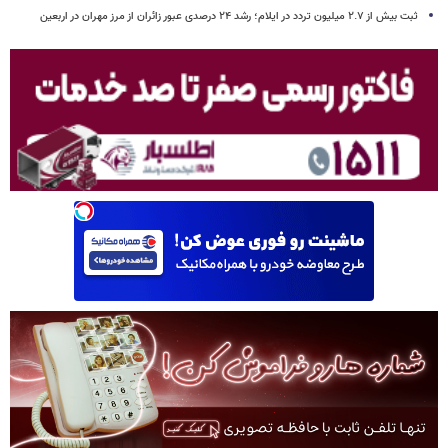
ثبت بیش از ۲.۷ میلیون تردد در ایلام؛ رشد ۲۴ درصدی عبور زائران از مرز مهران در اربعین