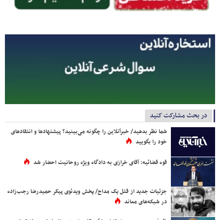
در بحث مشارکت کنید
شما نظر بدهید/ خبرآنلاین را چگونه می‌بینید؟ پیشنهادها و انتقادهای
خود را بگویید
قوه قضائیه: آقای خرازی به دادگاه ویژه روحانیت احضار شد
جزئیات جدید از قتل یک مداح/ پخش ویدئوی پیکر حمیدرضا رجب‌زاده
در شبکه‌های معاند