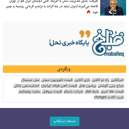
ظریف: بدون مدیریت تنش با آمریکا، حتی دوستان ایران هم از تهران
فاصله می‌گیرند/ایران نباید در مذاکرات با ترامپ قربانی روسیه و چین
شود
وبگردی
خبرآنلاین
راه نو آنلاین
بازی آنلاین
قیمت تلویزیون سونی
مبل مینیمال
جراح بینی گوشتی
پرشین هتل
قیمت آهن فولاد ایرانیان
اعتبارسنجی بانکی
قیمت طلا امروز
بلیط قطار
شرکت رادوکو
قیمت پروفیل
سایت یوتوتایمز
خرید اکانت chatgpt
نسخه دسکتاپ